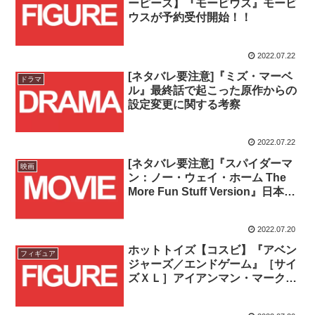
ーピース】『モービウス』モービ
ウスが予約受付開始！！
2022.07.22
[ネタバレ要注意]『ミズ・マーベ
ドラマ
ル』最終話で起こった原作からの
設定変更に関する考察
2022.07.22
[ネタバレ要注意]『スパイダーマ
映画
ン：ノー・ウェイ・ホーム The
More Fun Stuff Version』日本公
開決定！！
2022.07.20
ホットトイズ【コスビ】『アベン
フィギュア
ジャーズ／エンドゲーム』［サイ
ズＸＬ］アイアンマン・マーク85
とアイアン・スパイダーが登
場！！