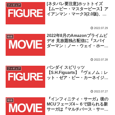
[ネタバレ要注意]ホットトイズ
フィギュア
【ムービー・マスターピース】ア
イアンマン・マーク3(2.0版)、マ
イティ・ソー(ジェーン)、そして
『スパイダーマン：ノー・ウェ
2022.07.29
イ・ホーム』から遂にあのキャラ
クターが登場！！
2022年8月のAmazonプライムビ
映画
デオ 見放題独占配信に『スパイ
ダーマン：ノー・ウェイ・ホー
ム』と『ヴェノム：レット・ゼ
ア・ビー・カーネイジ』が追
2022.07.28
加！！
バンダイ スピリッツ
フィギュア
【S.H.Figuarts】『ヴェノム：レ
ット・ゼア・ビー・カーネイジ』
ヴェノムは2022/7/28(木)より予約
受付開始！！
2022.07.27
『インフィニティ・サーガ』後の
映画
MCUフェーズ4～６で語られる新
サーガは『マルチバース・サー
ガ』に決定！フェーズ6までの公