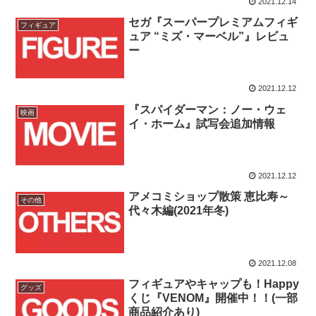
2021.12.14
セガ『スーパープレミアムフィギ
フィギュア
ュア “ミズ・マーベル”』レビュ
ー
2021.12.12
『スパイダーマン：ノー・ウェ
映画
イ・ホーム』試写会追加情報
2021.12.12
アメコミショップ散策 恵比寿～
その他
代々木編(2021年冬)
2021.12.08
フィギュアやキャップも！Happy
グッズ
くじ『VENOM』開催中！！(一部
商品紹介あり)