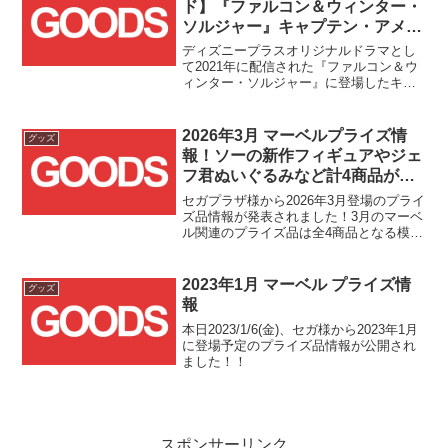
ド】『ファルコン＆ウィンター・
ソルジャー』キャプテン・アメリ
カ シールド(2023)の予約受付がス
ディズニープラスオリジナルドラマとし
タート！！
て2021年に配信された『ファルコン＆ウ
ィンター・ソルジャー』に登場したキャ
プテン・アメリカのシールドがハズブロ
様の【マーベル・レジェンド】1/1レプリ
カとして再登場する模様です！
2026年3月 マーベルプライズ情
グッズ
報！ソーの新作フィギュアやジェ
フ君ぬいぐるみなど計4商品が登
場！！
セガプラザ様から2026年3月登場のプライ
ズ品情報が発表されました！3月のマーベ
ル関連のプライズ品は全4商品となる模様
です！！フィギュアはソーの新作とデッ
ドプールの再販です！！そしてぬいぐる
みは、何とジェフ・ザ・ランド・シャー
2023年1月 マーベル プライズ情
グッズ
ク(ジェフ君)...
報
本日2023/1/6(金)、セガ様から2023年1月
に登場予定のプライズ品情報が公開され
ました！！
スポンサーリンク