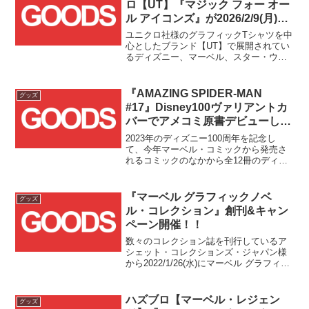
ロ【UT】『マジック フォー オー
ル アイコンズ』が2026/2/9(月)発
売！！
ユニクロ社様のグラフィックTシャツを中
心としたブランド【UT】で展開されてい
るディズニー、マーベル、スター・ウォ
ーズ、ピクサー作品を題材としたプロジ
ェクト『マジック フォー オール』の新作
『マジック フォー オール アイコンズ』
『AMAZING SPIDER-MAN
グッズ
が2026年...
#17』Disney100ヴァリアントカ
バーでアメコミ原書デビューしま
した！！
2023年のディズニー100周年を記念し
て、今年マーベル・コミックから発売さ
れるコミックのなかから全12冊のディズ
ニー100ヴァリアントカバーが登場する予
定となっており、その第一弾が米国で
2023/1/11(水)に発売されました！！
『マーベル グラフィックノベ
グッズ
ル・コレクション』創刊&キャン
ペーン開催！！
数々のコレクション誌を刊行しているア
シェット・コレクションズ・ジャパン様
から2022/1/26(水)にマーベル グラフィッ
クノベル・コレクション Vol.1が発売され
ます。は、コレクション誌ならではの特
典も満載のようなので、気になる方はチ
ハズブロ【マーベル・レジェン
グッズ
ェックしてみてはいかがでしょうか。