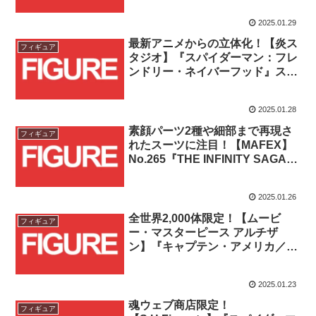
トクルーザー(イッツ・ア・スモ
2025.01.29
ールワールドwithグルート)」簡
易レビュー！！
最新アニメからの立体化！【炎ス
フィギュア
タジオ】『スパイダーマン：フレ
ンドリー・ネイバーフッド』スパ
イダーマン(ホームメイド・スー
ツ)が商品化決定！！
2025.01.28
素顔パーツ2種や細部まで再現さ
フィギュア
れたスーツに注目！【MAFEX】
No.265『THE INFINITY SAGA』
キルモンガーが登場！！
2025.01.26
全世界2,000体限定！【ムービ
フィギュア
ー・マスターピース アルチザ
ン】『キャプテン・アメリカ／ウ
ィンター・ソルジャー』ウィンタ
ー・ソルジャーが登場！！
2025.01.23
魂ウェブ商店限定！
フィギュア