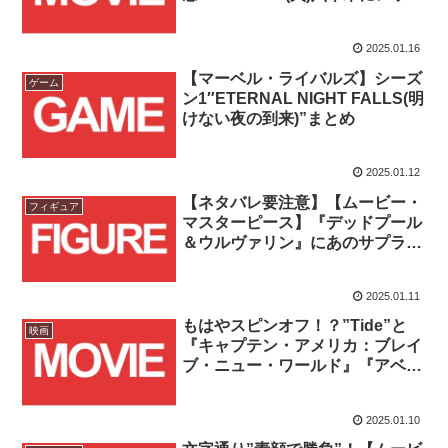
ハルクトラック襲来！！
2025.01.16
【マーベル・ライバルズ】シーズ
ゲーム
ン1″ETERNAL NIGHT FALLS(明
けない夜の到来)”まとめ
2025.01.12
【ネタバレ要注意】【ムービー・
フィギュア
マスターピース】『デッドプール
＆ウルヴァリン』にあのサプライ
ズキャラクターがアッセン
ブ…！！
2025.01.11
もはやスピンオフ！？”Tide”と
映画
『キャプテン・アメリカ：ブレイ
ブ・ニュー・ワールド』『アベン
ジャーズ』のコラボCMが公
開！！
2025.01.10