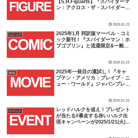
【S.H.Figuarts】『スパイダーマ
ン：アクロス・ザ・スパイダーバ
ース』スパイダーマン・ノワール
＆スパイダー・ハムが
2025.01.23
2025/1/24(金)16時より予約受付開
始！！
2025年1月 邦訳版マーベル・コミ
コミック
ック新刊！『スパイダーマン：ホ
ブゴブリン』と流通限定&一般流
通の『A.X.E.：ジャッジメント・
デイ』2冊が発売！！
2025.01.23
2025年一発目の運試し！『キャ
映画
プテン・アメリカ：ブレイブ・ニ
ュー・ワールド』ジャパンプレミ
アが当たるキャンペーンが
1/23(木)19時から2時間限定で開
2025.01.22
催！！
レッドハルクを追え！プレゼント
イベント
が当たる#暴走する赤いハルク出
現キャンペーンが2025/1/21(火)か
ら2/23(日)まで開催！！