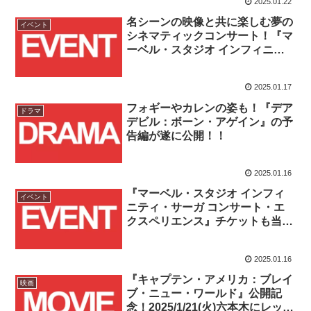
2025.01.22
名シーンの映像と共に楽しむ夢の
イベント
シネマティックコンサート！『マ
ーベル・スタジオ インフィニテ
ィ・サーガ コンサート・エクス
ペリエンス』日本上陸！！
2025.01.17
フォギーやカレンの姿も！『デア
ドラマ
デビル：ボーン・アゲイン』の予
告編が遂に公開！！
2025.01.16
『マーベル・スタジオ インフィ
イベント
ニティ・サーガ コンサート・エ
クスペリエンス』チケットも当た
る！”ヒーローの日”キャンペーン
が2025/1/16(木)よりスタート！！
2025.01.16
『キャプテン・アメリカ：ブレイ
映画
ブ・ニュー・ワールド』公開記
念！2025/1/21(火)六本木にレッド