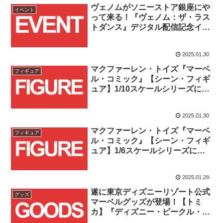
ヴェノムがソニーストア銀座にや
イベント
って来る！『ヴェノム：ザ・ラス
トダンス』デジタル配信記念イベ
ントが2025/2/5(水)～3/14(金)開
催！！
2025.01.30
マクファーレン・トイズ『マーベ
フィギュア
ル・コミック』【シーン・フィギ
ュア】1/10スケールシリーズに
#012スパイダーマン、#013サイ
クロップス、#014デアデビル、
2025.01.30
#015ストーム、#016キャプテ
ン・アメリカが一挙登場！！
マクファーレン・トイズ『マーベ
フィギュア
ル・コミック』【シーン・フィギ
ュア】1/6スケールシリーズに
#006ソーと#007スパイダーマン
(ブラック・コスチューム)が登
2025.01.29
場！！
遂に東京ディズニーリゾート公式
グッズ
マーベルグッズが登場！【トミ
カ】『ディズニー・ビークル・コ
レクション』「ディズニーリゾー