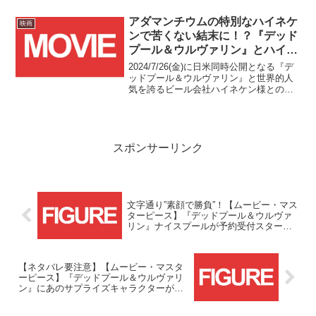
売日がそれぞれ発表となり、パッケージ
版の予約受付も始まっております！
アダマンチウムの特別なハイネケ
映画
ンで苦くない結末に！？『デッド
プール＆ウルヴァリン』とハイネ
ケンのコラボCMが公開！！
2024/7/26(金)に日米同時公開となる『デ
ッドプール＆ウルヴァリン』と世界的人
気を誇るビール会社ハイネケン様とのコ
ラボCMがYoutubeにて公開されまし
た！！
スポンサーリンク
文字通り”素顔で勝負”！【ムービー・マス
ターピース】『デッドプール＆ウルヴァ
リン』ナイスプールが予約受付スター
ト！！
【ネタバレ要注意】【ムービー・マスタ
ーピース】『デッドプール＆ウルヴァリ
ン』にあのサプライズキャラクターがア
ッセンブ…！！