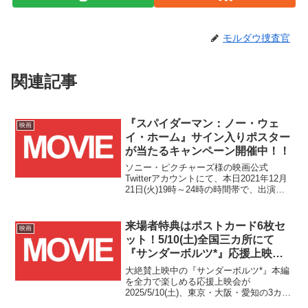
モルダウ捜査官
関連記事
『スパイダーマン：ノー・ウェ
映画
イ・ホーム』サイン入りポスター
が当たるキャンペーン開催中！！
ソニー・ピクチャーズ様の映画公式
Twitterアカウントにて、本日2021年12月
21日(火)19時～24時の時間帯で、出演キ
ャストのサイン入りポスターが当たる
Twitterキャンペーンが開催中です。
来場者特典はポストカード6枚セ
映画
ット！5/10(土)全国三カ所にて
『サンダーボルツ*』応援上映会
開催決定！！
大絶賛上映中の『サンダーボルツ*』本編
を全力で楽しめる応援上映会が
2025/5/10(土)、東京・大阪・愛知の3カ所
で開催決定です！！