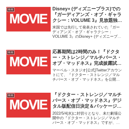
Disney+ (ディズニープラス)での
映画
『ガーディアンズ・オブ・ギャラ
クシー：VOLUME 3』見放題独占
配信日が2023/8/2(水)に決定！！
米国では先行して発表されていた『ガー
ディアンズ・オブ・ギャラクシー：
VOLUME 3』のDisney+ (ディズニープラ
ス)での見放題独占配信日ですが、本日、
日本国内についても2023/8/2(水)からスタ
ートすることが正式にアナウンスされま
応募期間は2時間のみ！『ドクタ
映画
した！！
ー・ストレンジ／マルチバース・
オブ・マッドネス』完成披露試写
会 招待キャンペーン開催！！
マーベル・スタジオ[公式]Twitterアカウン
トにて、『ドクター・ストレンジ／マル
チバース・オブ・マッドネス』を公開日
前日の2022/5/3(火・祝)に観ることが出来
る完成披露試写会招待キャンペーンの告
知がありました！！
『ドクター・ストレンジ／マルチ
映画
バース・オブ・マッドネス』デジ
タル版配信日決定＆パッケージ版
予約受付開始！！
2022/5/4(水)に封切りとなり、未だ劇場公
開中の『ドクター・ストレンジ／マルチ
バース・オブ・マッドネス』ですが、早
くもデジタル版配信日とパッケージ版発