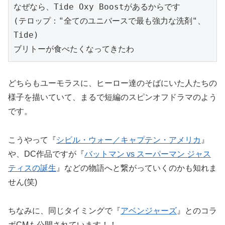
なぜなら、Tide Oxy Boostがあるからです
(テロップ："全てのユニバースで最も強力な洗剤"、
Tide)
ブリトーが食べたくなってきたわ
どちらもユーモラスに、ヒーロー達のそばにいた人たちの
様子を描いていて、まるで短編のスピンオフドラマのよう
です。
こうやって『
シビル・ウォー／キャプテン・アメリカ
』
や、DC作品ですが『
バットマン vs スーパーマン ジャス
ティスの誕生
』などの物語へと繋がっていくのかも知れま
せん(笑)
ちなみに、同じタイミングで『
アベンジャーズ
』とのコラ
ボCMも公開されています！！