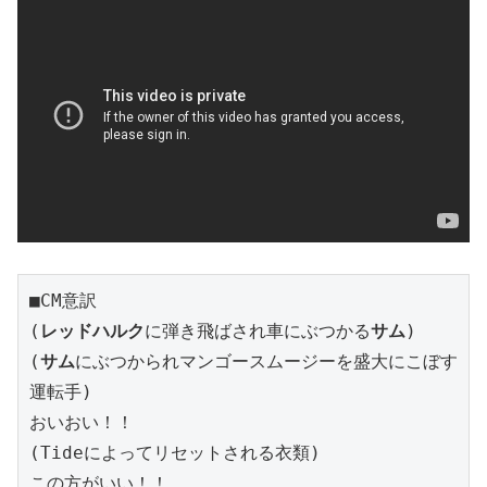
■CM意訳
(
レッドハルク
に弾き飛ばされ車にぶつかる
サム
)
(
サム
にぶつかられマンゴースムージーを盛大にこぼす
運転手)
おいおい！！
(Tideによってリセットされる衣類)
この方がいい！！