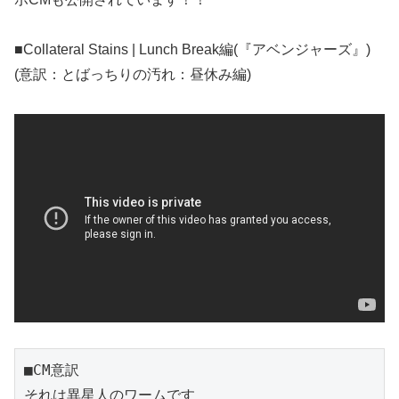
■Collateral Stains | Lunch Break編(『アベンジャーズ』)
(意訳：とばっちりの汚れ：昼休み編)
■CM意訳
それは異星人のワームです