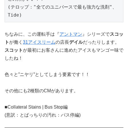
(テロップ："全てのユニバースで最も強力な洗剤"、
Tide)
ちなみに、この運転手は『
アントマン
』シリーズで
スコッ
ト
が働く
31アイスリーム
の店長
デイル
だったりします。
スコット
が最初にお客さんに進めたアイスもマンゴー味で
したね！
色々と”ニヤリ”としてしまう要素です！！
その他にも2種類のCMがあります。
■Collateral Stains | Bus Stop編
(意訳：とばっちりの汚れ：バス停編)