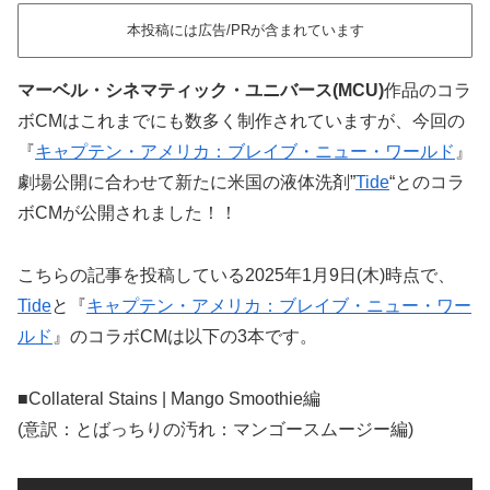
本投稿には広告/PRが含まれています
マーベル・シネマティック・ユニバース(MCU)
作品のコラ
ボCMはこれまでにも数多く制作されていますが、今回の
『
キャプテン・アメリカ：ブレイブ・ニュー・ワールド
』
劇場公開に合わせて新たに米国の液体洗剤”
Tide
“とのコラ
ボCMが公開されました！！
こちらの記事を投稿している2025年1月9日(木)時点で、
Tide
と『
キャプテン・アメリカ：ブレイブ・ニュー・ワー
ルド
』のコラボCMは以下の3本です。
■Collateral Stains | Mango Smoothie編
(意訳：とばっちりの汚れ：マンゴースムージー編)