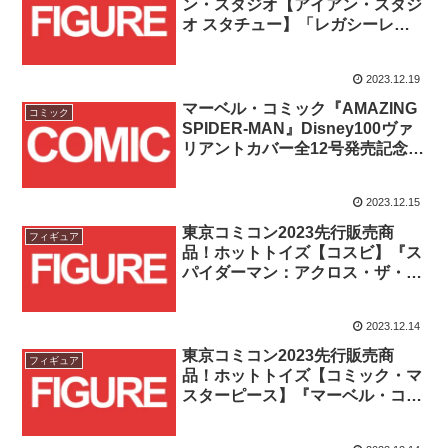
ン・スタジオ【アイアン・スタジ
オ スタチュー】「レガシーレプ
リカ・シリーズ」ビースト［コミ
ック］が予約受付開始！！
2023.12.19
マーベル・コミック『AMAZING
コミック
SPIDER-MAN』Disney100ヴァ
リアントカバー全12号発売記念！
全イラスト紹介&元ネタまと
め！！
2023.12.15
東京コミコン2023先行販売商
フィギュア
品！ホットトイズ【コスビ】『ス
パイダーマン：アクロス・ザ・ス
パイダーバース』スパイダーマン
3体セット全3種が通販開始！！
2023.12.14
東京コミコン2023先行販売商
フィギュア
品！ホットトイズ【コミック・マ
スターピース】『マーベル・コミ
ック』スパイダーマンが通販スタ
ート！！