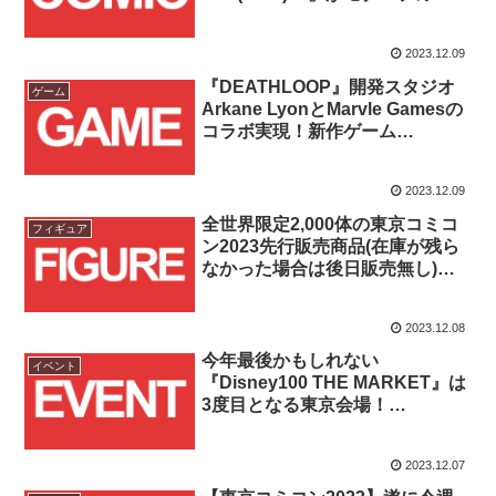
『AMAZING SPIDER-MAN
#39』の国内販売が2023/12/9(土)
2023.12.09
よりスタート！！
『DEATHLOOP』開発スタジオ
ゲーム
Arkane LyonとMarvle Gamesの
コラボ実現！新作ゲーム
『Marvel’s Blade』のアナウンス
トレーラー映像が公開！！
2023.12.09
全世界限定2,000体の東京コミコ
フィギュア
ン2023先行販売商品(在庫が残ら
なかった場合は後日販売無し)！
ホットトイズ【コミック・マスタ
ーピース】 『マーベル・コミッ
2023.12.08
ク』スパイダーマン！！
今年最後かもしれない
イベント
『Disney100 THE MARKET』は
3度目となる東京会場！
2023/12/13(水)～12/20(水)の8日
間、伊勢丹新宿店にて開催！！
2023.12.07