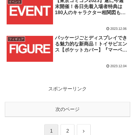
【東京コミコン2023】遂に今週
イベント
末開催！各日先着入場者特典は
180人のキャラクター相関図も収
録された「マーベル・スタジオ
ハンドブック」！！
2023.12.06
パッケージごとディスプレイでき
フィギュア
る魅力的な新商品！トイサピエン
ス【ポケットカバー】『マーベ
ル・コミック』シリーズ1が登
場！！
2023.12.04
スポンサーリンク
次のページ
次
1
2