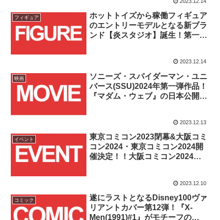
2023.12.14
ホットトイズから稼働フィギュア
フィギュア
のエントリーモデルとなる新ブラ
ンド【炎スタジオ】誕生！第一弾
は『マーベル・コミック』ウルヴ
ァリン！！
2023.12.14
ソニーズ・スパイダーマン・ユニ
映画
バース(SSU)2024年第一弾作品！
『マダム・ウェブ』の日本公開日
が2024年2月23日(祝・金)に決
定！！
2023.12.13
東京コミコン2023閉幕&大阪コミ
イベント
コン2024・東京コミコン2024開
催決定！！大阪コミコン2024は
2024/5/3(金・祝)～5(日)の3日間
開催！！
2023.12.10
遂にラストとなるDisney100ヴァ
コミック
リアントカバー第12弾！『X-
Men(1991)#1』がモチーフの