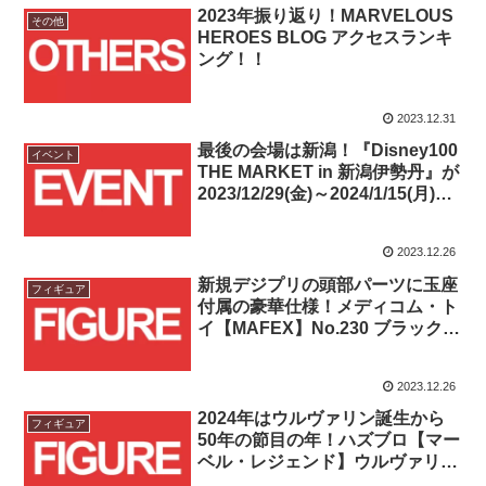
2023年振り返り！MARVELOUS
その他
HEROES BLOG アクセスランキ
ング！！
2023.12.31
最後の会場は新潟！『Disney100
イベント
THE MARKET in 新潟伊勢丹』が
2023/12/29(金)～2024/1/15(月)開
催！！
2023.12.26
新規デジプリの頭部パーツに玉座
フィギュア
付属の豪華仕様！メディコム・ト
イ【MAFEX】No.230 ブラックパ
ンサー Ver.1.5の予約受付開
始！！
2023.12.26
2024年はウルヴァリン誕生から
フィギュア
50年の節目の年！ハズブロ【マー
ベル・レジェンド】ウルヴァリン
50周年シリーズ全4種が予約受付