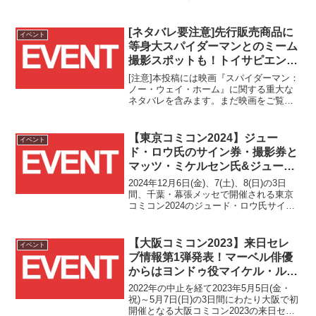
ント『マジック大戦祭 2026
YOKOHAMA』がパシフィコ横浜にて
2026/8/1(土)、2(日)の2日間開催されま
[ネタバレ要注意]先行販売商品に
イベント
す！！本イ...
等身大スパイダーマンとのミーム
撮影スポットも！トイサピエンス
東京にて2023/6/3(土)より『スパ
[注意]本投稿には映画『スパイダーマン：
イダーマン／スイング・イント
ノー・ウェイ・ホーム』に関する重大な
ネタバレを含みます。まだ映画をご覧に
ゥ・ザ・マルチバース！』開
なられていない方は、このままページを
催！！
お戻りください。
【東京コミコン2024】ジュー
イベント
ド・ロウ氏のサイン券・撮影券と
マッツ・ミケルセン氏&ジュー
ド・ロウ氏のW撮影券が
2024年12月6日(金)、7(土)、8(日)の3日
10/31(木)12時より発売！！
間、千葉・幕張メッセで開催される東京
コミコン2024のジュード・ロウ氏サイン
券・撮影券とマッツ・ミケルセン氏&ジュ
ード・ロウ氏のダブルショット撮影券の
販売が10/31(木)12時からスタートしま
【大阪コミコン2023】来日セレ
イベント
す！！
ブ情報第1弾発表！マーベル俳優
からはヨンドゥ役マイケル・ルー
カー氏の来日が決定！！
2022年の中止を経て2023年5月5日(金・
祝)～5月7日(日)の3日間にわたり大阪で初
開催となる大阪コミコン2023の来日セレ