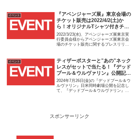
ブ情報第1弾が発表されました！
『アベンジャーズ展』東京会場の
イベント
チケット販売は2022/4/2(土)か
ら！オリジナルTシャツ付きチケ
ットも！！
2022/3/23(水)、アベンジャーズ展東京実
行委員会様からアベンジャーズ展東京会
場のチケット販売に関するプレスリリー
スが配信されました！！前半(4月16日(土)
～5月22日(日))分のチケットの販売は
2022/4/2(土)AM9:00から販売開始となる
ティザーポスターと”あの”ネック
イベント
模様です。
レスがセットで当たる！『デッド
プール＆ウルヴァリン』公開記念
#ベストフレン度キャンペーン が
2024年7月26日(金)の『デッドプール＆ウ
2024/5/12(日)まで開催中！！
ルヴァリン』日米同時劇場公開を記念し
て、『デッドプール＆ウルヴァリン』公
式Xアカウントがファン垂涎のお宝プレゼ
ントが当たるキャンペーンを開始しまし
た！！
スポンサーリンク