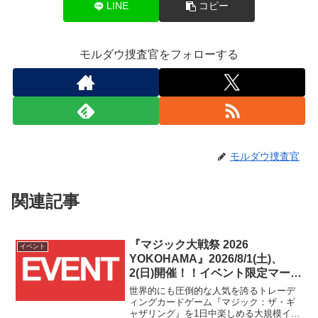
LINE
コピー
モルダウ捜査官をフォローする
モルダウ捜査官
関連記事
『マジック大戦祭 2026
イベント
YOKOHAMA』2026/8/1(土)、
2(日)開催！！イベント限定マーベ
ルサプライ品付き参加パッケージ
世界的にも圧倒的な人気を誇るトレーデ
は7/1(水)販売開始！！
ィングカードゲーム『マジック：ザ・ギ
ャザリング』を1日中楽しめる大規模イベ