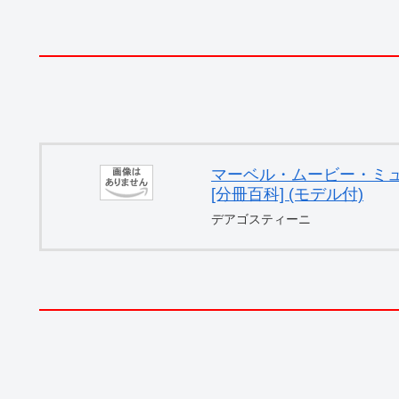
マーベル・ムービー・ミュー
[分冊百科] (モデル付)
デアゴスティーニ