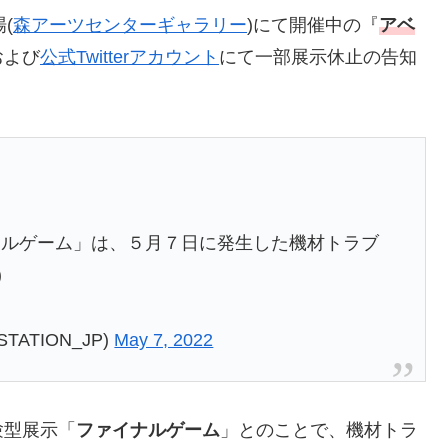
場(
森アーツセンターギャラリー
)にて開催中の『
アベ
および
公式Twitterアカウント
にて一部展示休止の告知
ナルゲーム」は、５月７日に発生した機材トラブ
)
VGSTATION_JP)
May 7, 2022
験型展示「
ファイナルゲーム
」とのことで、機材トラ