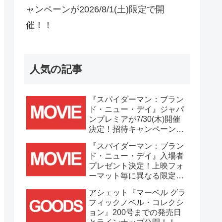
ャンペーンが2026/8/1(土)限定で開
催！！
人気の記事
『スパイダーマン：ブラン
ド・ニュー・デイ』ジャパ
ンプレミアが7/30(木)開催
決定！招待キャンペーンは
7/21(火)まで応募受付
『スパイダーマン：ブラン
中！！
ド・ニュー・デイ』入場者
プレゼント決定！上映フォ
ーマット毎に異なる限定ビ
ジュアルポスター(A3)が貰
アシェット『マーベル グラ
える！！
フィックノベル・コレクシ
ョン』200号までの発売日