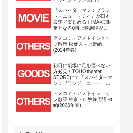
とラインナップ公開！！
『スパイダーマン：ブラン
ド・ニュー・デイ』が日本
最速で楽しめる！IMAX®限
定となる0時上映劇場が決
定！！
アメコミ・アメトイショッ
プ散策 秋葉原～上野編
(2024年春)
初日に劇場に足を運べない
方必見！TOHO theater
STOREにて『スパイダーマ
ン：ブランド・ニュー・デ
イ』劇場グッズ通販が
アメコミ・アメトイショッ
7/31(金)11時より開始！！
プ散策 東京・山手線周辺+α
編(2026年春)