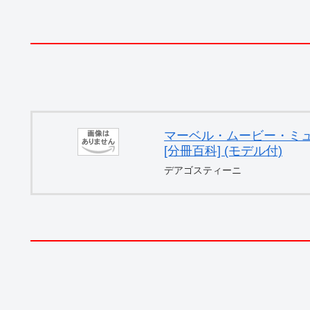
マーベル・ムービー・ミュー
[分冊百科] (モデル付)
デアゴスティーニ