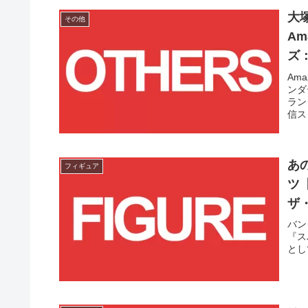
大
その他
Am
ズ：
Am
ンダ
ラン
信ス
あ
フィギュア
ツ【
ザ
20
バン
『ス
とし