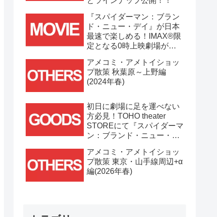
とラインナップ公開！！
『スパイダーマン：ブラン
ド・ニュー・デイ』が日本
最速で楽しめる！IMAX®限
定となる0時上映劇場が決
定！！
アメコミ・アメトイショッ
プ散策 秋葉原～上野編
(2024年春)
初日に劇場に足を運べない
方必見！TOHO theater
STOREにて『スパイダーマ
ン：ブランド・ニュー・デ
イ』劇場グッズ通販が
アメコミ・アメトイショッ
7/31(金)11時より開始！！
プ散策 東京・山手線周辺+α
編(2026年春)