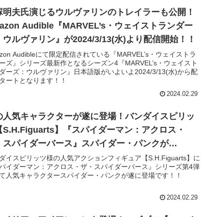
塚明夫氏演じるウルヴァリンのトレイラーも公開！
azon Audible『MARVEL’s・ウェイストランダー
ウルヴァリン』が2024/3/13(水)より配信開始！！
azon Audibleにて限定配信されている『MARVEL’s・ウェイストラ
ーズ』シリーズ最新作となるシーズン4『MARVEL’s・ウェイスト
ダーズ：ウルヴァリン』日本語版がいよいよ2024/3/13(水)から配
タートとなります！！
2024.02.29
の人気キャラクターが遂に登場！バンダイスピリッ
S.H.Figuarts】『スパイダーマン：アクロス・
・スパイダーバース』スパイダー・パンクが
24/3/4(月)より予約受付スタート！！
ダイスピリッツ様の人気アクションフィギュア【S.H.Figuarts】に
パイダーマン：アクロス・ザ・スパイダーバース』シリーズ第4弾
て人気キャラクタースパイダー・パンクが遂に登場です！！
2024.02.29