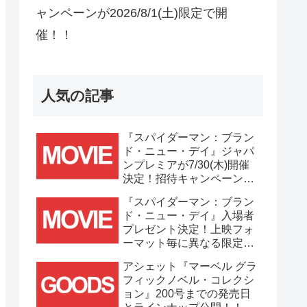
ャンペーンが2026/8/1(土)限定で開
催！！
人気の記事
『スパイダーマン：ブラン
ド・ニュー・デイ』ジャパ
ンプレミアが7/30(木)開催
決定！招待キャンペーンは
7/21(火)まで応募受付
『スパイダーマン：ブラン
中！！
ド・ニュー・デイ』入場者
プレゼント決定！上映フォ
ーマット毎に異なる限定ビ
ジュアルポスター(A3)が貰
アシェット『マーベル グラ
える！！
フィックノベル・コレクシ
ョン』200号までの発売日