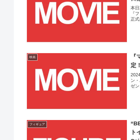
本日
『フ
正式
『
映画
定
20
ン・
ゼン
“B
フィギュア
ト