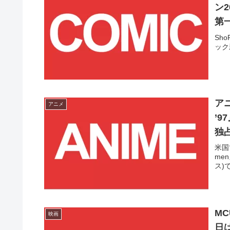
ン2
第
Sh
ック
ア
アニメ
’9
独
米国
me
ス)
M
映画
日は