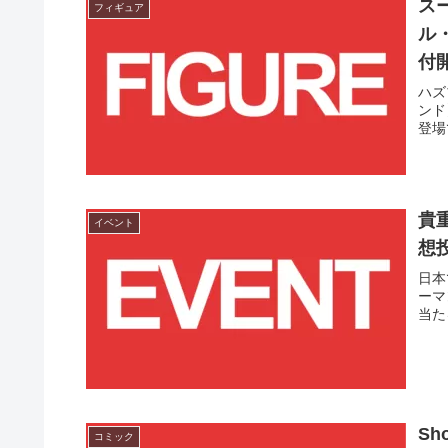
ス
フィギュア
ル
付
ハズ
ンド
登場
貴
イベント
想投
日本
ーマ
当た
Sh
コミック