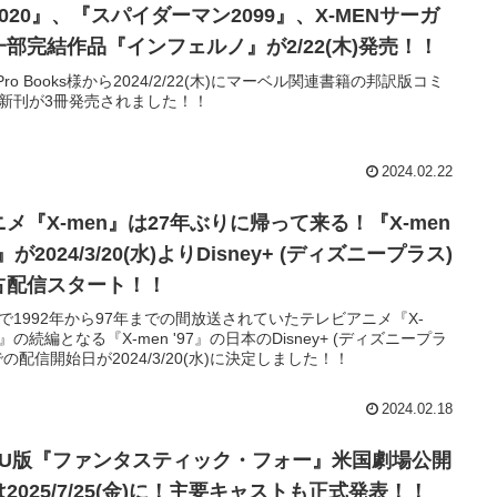
020』、『スパイダーマン2099』、X-MENサーガ
一部完結作品『インフェルノ』が2/22(木)発売！！
oPro Books様から2024/2/22(木)にマーベル関連書籍の邦訳版コミ
新刊が3冊発売されました！！
2024.02.22
ニメ『X-men』は27年ぶりに帰って来る！『X-men
7』が2024/3/20(水)よりDisney+ (ディズニープラス)
占配信スタート！！
で1992年から97年までの間放送されていたテレビアニメ『X-
n』の続編となる『X-men '97』の日本のDisney+ (ディズニープラ
での配信開始日が2024/3/20(水)に決定しました！！
2024.02.18
CU版『ファンタスティック・フォー』米国劇場公開
2025/7/25(金)に！主要キャストも正式発表！！