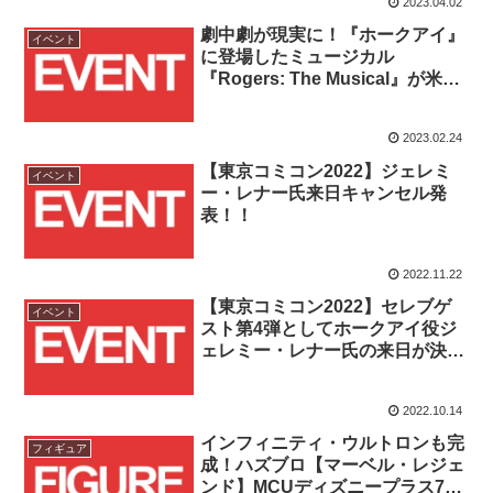
2023.04.02
劇中劇が現実に！『ホークアイ』
イベント
に登場したミュージカル
『Rogers: The Musical』が米カ
リフォルニア ディズニーラン
ド・リゾートにて期間限定で上
2023.02.24
演！！
【東京コミコン2022】ジェレミ
イベント
ー・レナー氏来日キャンセル発
表！！
2022.11.22
【東京コミコン2022】セレブゲ
イベント
スト第4弾としてホークアイ役ジ
ェレミー・レナー氏の来日が決
定！！
2022.10.14
インフィニティ・ウルトロンも完
フィギュア
成！ハズブロ【マーベル・レジェ
ンド】MCUディズニープラス7体