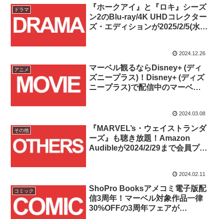
『ホークアイ』と『ロキ』シーズ
ドラマ
ン2のBlu-ray/4K UHDコレクター
ズ・エディションが2025/2/5(水)
発売！！
2024.12.26
マーベル観るならDisney+ (ディ
アニメ
ズニープラス)！Disney+ (ディズ
ニープラス)で配信中のマーベル
作品を紹介！！
2024.03.08
『MARVEL’s・ウェイストランダ
その他
ーズ』も聴き放題！Amazon
Audibleが2024/2/29まで会員プラ
ン2カ月無料体験キャンペーン開
催中！！
2024.02.11
ShoPro Booksアメコミ電子版配
コミック
信3周年！マーベル対象作品一律
30%OFFの3周年フェアが
2024/1/31(水)から2/13(火)まで開