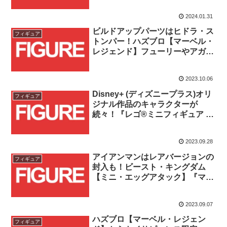
催！！
2024.01.31
ビルドアップパーツはヒドラ・ス
フィギュア
トンパー！ハズブロ【マーベル・
レジェンド】フューリーやアガ
サ・ハークネスなどで構成される
Disney+ 7体セットが予約受付
2023.10.06
中！！
Disney+ (ディズニープラス)オリ
フィギュア
ジナル作品のキャラクターが
続々！『レゴ®ミニフィギュア マ
ーベルシリーズ2』が
2023/10/1(日)発売！！
2023.09.28
アイアンマンはレアバージョンの
フィギュア
封入も！ビースト・キングダム
【ミニ・エッグアタック】『マー
ベル／インフィニティ・サーガ』
「スターク・タワーシリーズ」ア
2023.09.07
ベンジャーズ(6体セット)が予約受
付開始！！
ハズブロ【マーベル・レジェン
フィギュア