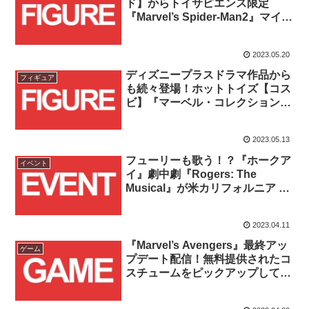
ド】からトイサピエンス限定
『Marvel’s Spider-Man2』マイル
ス・モラレスや一般販売の『ホー
クアイ』ローニン、アニメ『スパ
2023.05.20
イダーマン(1994)』クレイヴン・
ザ・ハンターが予約開始！！
ディズニープラスドラマ作品から
フィギュア
も続々登場！ホットトイズ【コス
ビ】『マーベル・コレクション』
に『ホークアイ』『ムーンナイ
ト』『シー・ハルク：ザ・アトー
2023.05.13
ニー』から5キャラクターが追
加！！
フューリーも歌う！？『ホークア
イベント
イ』劇中劇『Rogers: The
Musical』が米カリフォルニア デ
ィズニーランド・リゾートで
2023/6/30から上演開始！！
2023.04.11
『Marvel’s Avengers』最終アッ
ゲーム
プデート配信！無料提供されたコ
スチュームをピックアップして紹
介！！