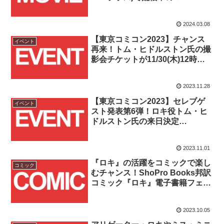
作品を紹介！！
2024.03.08
【東京コミコン2023】チャンス
イベント
再来！トム・ヒドルストン氏の撮
影会チケットが11/30(木)12時よ
り追加販売決定！！
2023.11.28
【東京コミコン2023】セレブゲ
イベント
スト発表第6弾！ロキ役トム・ヒ
ドルストン氏の来日決定
&2023/11/8(水)12時よりセレブチ
ケット販売開始！！
2023.11.01
『ロキ』の活躍をコミックで楽し
コミック
むチャンス！ShoPro Books邦訳
コミック『ロキ』電子書籍フェア
開催が2023/10/6(金)～10/19(木)の
期間で開催！！
2023.10.05