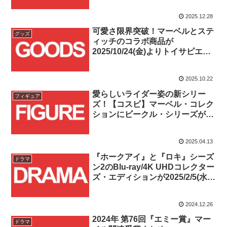
2025.12.28
可愛さ限界突破！マーベルとステ
グッズ
ィッチのコラボ商品が
2025/10/24(金)よりトイサピエン
ス店頭にて先行販売スタート！！
2025.10.22
愛らしいライダー姿の新シリー
フィギュア
ズ！【コスビ】マーベル・コレク
ションにビークル・シリーズが登
場！！
2025.04.13
『ホークアイ』と『ロキ』シーズ
ドラマ
ン2のBlu-ray/4K UHDコレクター
ズ・エディションが2025/2/5(水)
発売！！
2024.12.26
2024年 第76回『エミー賞』マー
ドラマ