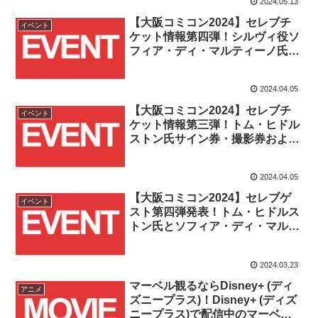
2024.05.13
受付スタート！！
【大阪コミコン2024】セレブチ
イベント
ケット情報第四弾！シルヴィ役ソ
フィア・ディ・マルティーノ氏の
サイン券・撮影券は
2024/4/10(水)12時より発売！！
2024.04.05
【大阪コミコン2024】セレブチ
イベント
ケット情報第三弾！トム・ヒドル
ストン氏サイン券・撮影券および
トム・ヒドルストン氏&ソフィ
ア・ディ・マルティーノ氏ダブル
2024.04.05
ショットが2024/4/5(金)12時より
発売開始！！
【大阪コミコン2024】セレブゲ
イベント
スト第四弾発表！トム・ヒドルス
トン氏とソフィア・ディ・マルテ
ィーノ氏のダブル”ロキ”が来日決
定！！
2024.03.23
マーベル観るならDisney+ (ディ
アニメ
ズニープラス)！Disney+ (ディズ
ニープラス)で配信中のマーベル