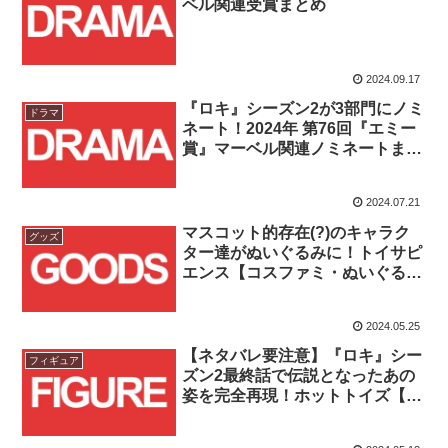
ベル関連受賞まとめ
2024.09.17
『ロキ』シーズン2が3部門にノミ
ドラマ
ネート！2024年 第76回『エミー
賞』マーベル関連ノミネートまと
め！！
2024.07.21
マスコット的存在(?)のキャラク
グッズ
ター達がぬいぐるみに！トイサピ
エンス【コスファミ・ぬいぐる
み】デッドプール、ヴェノム、グ
ルート、ミス・ミニッツが登
2024.05.25
場！！
【ネタバレ要注意】『ロキ』シー
フィギュア
ズン2最終話で伝説となったあの
姿を完全再現！ホットトイズ【テ
レビ・マスターピース DX & DX
アルチザン】『ロキ』ロキが予約