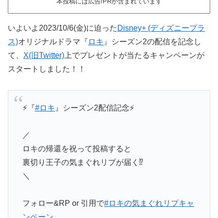
本投稿には広告/PRが含まれています
いよいよ2023/10/6(金)に迫った
Disney+ (ディズニープラ
ス)
オリジナルドラマ『
ロキ
』シーズン2の配信を記念し
て、
X(旧Twitter)
上でプレゼントが当たるキャンペーンが
スタートしました！！
⚡『
#ロキ
』シーズン2配信記念⚡
／
ロキの帰還を祝って投稿すると
裏切り王子の気まぐれリプが届く⁉
＼
フォロー&RP or 引用で
#ロキの気まぐれリプキャ
ンペーン