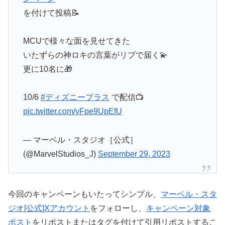
を付けて投稿📝
MCUで様々な面を見せてきた
いたずらの神ロキの言葉がリプで届く💫
更に10名に🎁
10/6
#ディズニープラス
で配信📺
pic.twitter.com/yFpe9UpEfU
— マーベル・スタジオ［公式］
(@MarvelStudios_J)
September 29, 2023
今回のキャンペーンもいたってシンプル、
マーベル・スタ
ジオ[公式]Xアカウント
をフォローし、
キャンペーン対象
ポスト
をリポストまたはタグを付けて引用リポストするこ