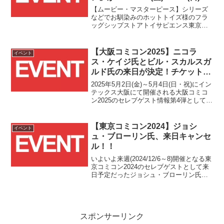
期間限定で開催！予約優先入場チ
【ムービー・マスターピース】シリーズ
ケットの受付もスタート！！
などでお馴染みのホットトイズ様のフラ
ッグシップストアトイサピエンス東京に
て2024/7/26(金)～10/6(日)の期間限定で
『デッドプール♡俺ちゃんストア』が開
催されます！！
【大阪コミコン2025】ニコラ
イベント
ス・ケイジ氏とビル・スカルスガ
ルド氏の来日が決定！チケットは
4月12日(土)18時より発売！！
2025年5月2日(金)～5月4日(日・祝)にイン
テックス大阪にて開催される大阪コミコ
ン2025のセレブゲスト情報第4弾としてニ
コラス・ケイジ氏とビル・スカルスガル
ド氏の来日が発表されました！！あの！
あの！！あのニコラス・ケイジ氏がコミ
【東京コミコン2024】ジョシ
イベント
コンにやって来ます！！
ュ・ブローリン氏、来日キャンセ
ル！！
いよいよ来週(2024/12/6～8)開催となる東
京コミコン2024のセレブゲストとして来
日予定だったジョシュ・ブローリン氏の
キャンセルが発表されました！！
スポンサーリンク