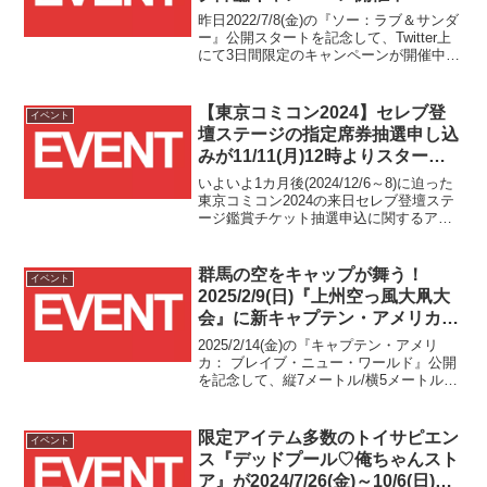
昨日2022/7/8(金)の『ソー：ラブ＆サンダ
ー』公開スタートを記念して、Twitter上
にて3日間限定のキャンペーンが開催中で
す！
【東京コミコン2024】セレブ登
イベント
壇ステージの指定席券抽選申し込
みが11/11(月)12時よりスター
ト！！
いよいよ1カ月後(2024/12/6～8)に迫った
東京コミコン2024の来日セレブ登壇ステ
ージ鑑賞チケット抽選申込に関するアナ
ウンスがありました！！
群馬の空をキャップが舞う！
イベント
2025/2/9(日)『上州空っ風大凧大
会』に新キャプテン・アメリカ大
凧が登場！！
2025/2/14(金)の『キャプテン・アメリ
カ： ブレイブ・ニュー・ワールド』公開
を記念して、縦7メートル/横5メートル、
重量約50kgの大凧が製作され、2/9(日)に
群馬県前橋市で開催される『上州空っ風
大凧大会』の会場で実際に大凧揚げが行
限定アイテム多数のトイサピエン
イベント
われます！！
ス『デッドプール♡俺ちゃんスト
ア』が2024/7/26(金)～10/6(日)の