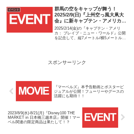
ード・ロウ氏のダブルショット撮影券の
販売が10/31(木)12時からスタートしま
群馬の空をキャップが舞う！
イベント
す！！
2025/2/9(日)『上州空っ風大凧大
会』に新キャプテン・アメリカ大
凧が登場！！
2025/2/14(金)の『キャプテン・アメリ
カ： ブレイブ・ニュー・ワールド』公開
を記念して、縦7メートル/横5メートル、
重量約50kgの大凧が製作され、2/9(日)に
群馬県前橋市で開催される『上州空っ風
大凧大会』の会場で実際に大凧揚げが行
われます！！
スポンサーリンク
『マーベルズ』本予告動画とポスタービ
ジュアルが公開！フューリーやグースの
活躍にも期待！！
2023/8/9(水)-8/21(月)『Disney100 THE
MARKET in 日本橋三越本店』開催！マー
ベル関連の限定商品は果たして！？