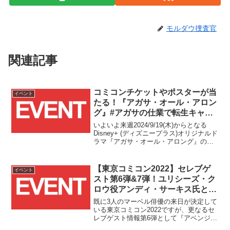
モルダウ捜査官
関連記事
コミコンチケットやポスターが当
イベント
たる！『アガサ・オール・アロン
グ』#アガサの仕業で転生キャン
ペーン 開催！！
いよいよ来週2024/9/19(木)からとなる
Disney+ (ディズニープラス)オリジナルド
ラマ『アガサ・オール・アロング』の配
信を記念して、#アガサの仕業で転生キャ
ンペーンがスタートしました！！
【東京コミコン2022】セレブゲ
イベント
スト第6弾&7弾！ユリシーズ・ク
ロウ役アンディ・サーキス氏とプ
ロフェッサーX役ジェームズ・マ
既に3人のマーベル俳優の来日が決定して
カヴォイ氏の来日が決定！！
いる東京コミコン2022ですが、更なるセ
レブゲスト情報第6弾として『アベンジャ
ーズ／エイジ・オブ・ウルトロン』『ブ