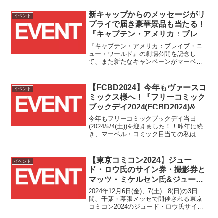
ラックパンサー』で武器商人ユリシー
ズ・クロウを演じるアンディ・サーキス
新キャップからのメッセージがリ
イベント
氏、『X-MEN』シリーズで若きプロフェ
プライで届き豪華景品も当たる！
ッサーXを演じるジェームズ・マカヴォイ
『キャプテン・アメリカ：ブレイ
氏の2人の来日が新たに発表されておりま
ブ・ニュー・ワールド』#正義の
す！！
『キャプテン・アメリカ：ブレイブ・ニ
言葉を受け取れキャンペーン開
ュー・ワールド』の劇場公開を記念し
て、また新たなキャンペーンがマーベ
催！！
ル・スタジオ［公式］X/Twitterアカウン
トにてスタートしました！！
【FCBD2024】今年もヴァースコ
イベント
ミックス様へ！『フリーコミック
ブックデイ2024(FCBD2024)&ジ
ム・ザブ先生サイン会』簡易リポ
今年もフリーコミックブックデイ当日
ート！！
(2024/5/4(土))を迎えました！！昨年に続
き、マーベル・コミック目当ての私は池
袋のアメコミショップ、ヴァースコミッ
クス様を訪問して参りましたので、その
様子を簡単に紹介したいと思います！！
【東京コミコン2024】ジュー
イベント
ド・ロウ氏のサイン券・撮影券と
マッツ・ミケルセン氏&ジュー
ド・ロウ氏のW撮影券が
2024年12月6日(金)、7(土)、8(日)の3日
10/31(木)12時より発売！！
間、千葉・幕張メッセで開催される東京
コミコン2024のジュード・ロウ氏サイン
券・撮影券とマッツ・ミケルセン氏&ジュ