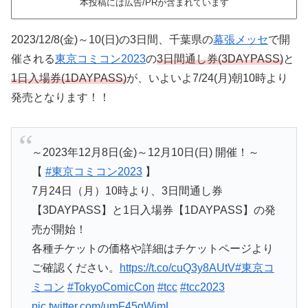
本投稿には広告/PRが含まれています
2023/12/8(金)～10(日)の3日間、千葉県の
幕張メッセ
で開
催される
東京コミコン2023
の
3日間通し券(3DAYPASS)
と
1日入場券(1DAYPASS)
が、いよいよ7/24(月)朝10時より
発売となります！！
～2023年12月8日(金)～12月10日(日) 開催！～
【
#東京コミコン2023
】
7月24日（月）10時より、3日間通し券
【3DAYPASS】と1日入場券【1DAYPASS】の発
売が開始！
各種チケットの価格や詳細はチケットページより
ご確認ください。
https://t.co/cuQ3y8AUtV
#東京コ
ミコン
#TokyoComicCon
#tcc
#tcc2023
pic.twitter.com/umF45qWjmL