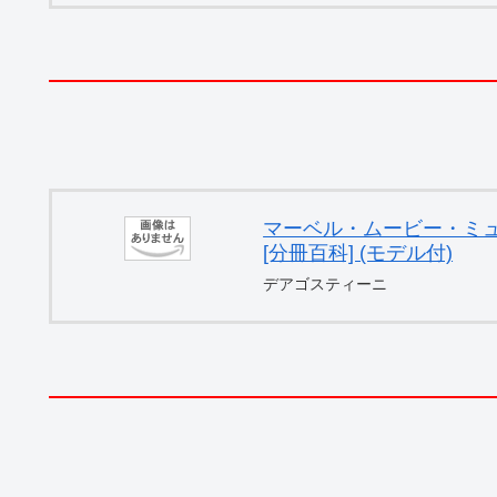
マーベル・ムービー・ミュー
[分冊百科] (モデル付)
デアゴスティーニ