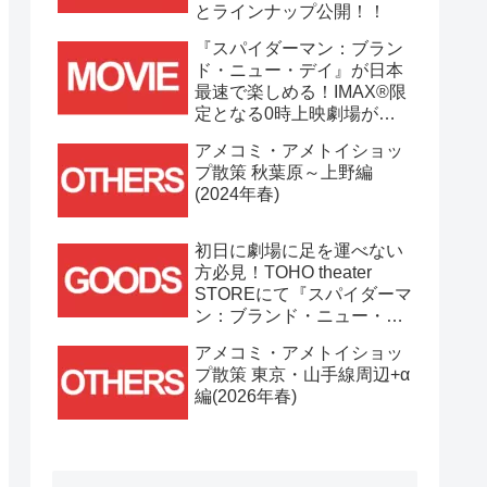
とラインナップ公開！！
『スパイダーマン：ブラン
ド・ニュー・デイ』が日本
最速で楽しめる！IMAX®限
定となる0時上映劇場が決
定！！
アメコミ・アメトイショッ
プ散策 秋葉原～上野編
(2024年春)
初日に劇場に足を運べない
方必見！TOHO theater
STOREにて『スパイダーマ
ン：ブランド・ニュー・デ
イ』劇場グッズ通販が
アメコミ・アメトイショッ
7/31(金)11時より開始！！
プ散策 東京・山手線周辺+α
編(2026年春)