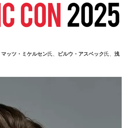
、
マッツ・ミケルセン
氏、
ピルウ・アスベック
氏、
浅