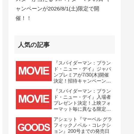
ャンペーンが2026/8/1(土)限定で開
催！！
人気の記事
『スパイダーマン：ブラン
ド・ニュー・デイ』ジャパ
ンプレミアが7/30(木)開催
決定！招待キャンペーンは
7/21(火)まで応募受付
『スパイダーマン：ブラン
中！！
ド・ニュー・デイ』入場者
プレゼント決定！上映フォ
ーマット毎に異なる限定ビ
ジュアルポスター(A3)が貰
アシェット『マーベル グラ
える！！
フィックノベル・コレクシ
ョン』200号までの発売日