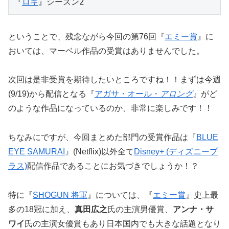
『
ロキ
』シーズン2
ということで、残念ながら今回の第76回『
エミー賞
』に
おいては、マーベル作品の受賞はありませんでした。
次回は是非受賞を期待したいところですね！！まずは今週
(9/19)から配信となる『
アガサ・オール・
アロング
』がど
のような作品になっているのか、非常に楽しみです！！
ちなみにですが、今回まとめた部門の受賞作品は『
BLUE
EYE SAMURAI
』(Netflix)以外全て
Disney+ (ディズニープ
ラス)
配信作品であることにお気づきでしょうか！？
特に『
SHOGUN 将軍
』については、『
エミー賞
』史上最
多の18冠に加え、
真田広之
氏の主演男優賞、
アンナ・サ
ワイ
氏の主演女優賞もあり日本国内でも大きな話題となり