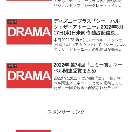
トから、ディズニープラス独占配信のオ
リジナルドラマ『シークレット・インベ
ージョン』に関する新予告動画の公開
と、日本での配信日の発表がありまし
た！！
ディズニープラス『シー・ハル
ドラマ
ク：ザ・アトーニー』2022年8月
17日(水)日米同時 独占配信決
定！！
本日2022/5/18(水)にマーベル・スタジオ
[公式]Twitterアカウントにて『シー・ハル
ク：ザ・アトーニー』の配信日が発表さ
れました！ディズニープラスによる独占
配信は2022/8/17(水)スタートで、今回も
日米同時での公開となります！！
2022年 第74回『エミー賞』マー
ドラマ
ベル関連受賞まとめ
2022/7に2022年 第74回『エミー賞』マー
ベル関連ノミネートまとめを投稿しまし
たが、米国で放送・配信されたテレビ番
組・ドラマ作品やその出演者・製作者を
称える、映画界のアカデミー賞にも並ぶ
文化賞『エミー賞』の2022年(第74回)の
授賞式が日本時間の本日2022/9/13(火)
09:00～12:00に行われ、各部門の受賞作
スポンサーリンク
品・受賞者が発表されました！！