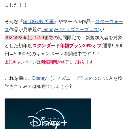
ました！！
そんな『
SHOGUN 将軍
』やマーベル作品、
スターウォー
ズ
作品が見放題の
Disney+ (ディズニープラス)
が、
2024/9/28(土)15:59まで
の期間限定で、新規加入者を対象
とした初年度
スタンダード年額プラン39%オフ
(通常9,900
円→5,990円)のキャンペーンを開催中です！！
上記キャンペーンは開催期間が終了しております
これを機に、
Disney+ (ディズニープラス)
へのご加入を検
討されてみては如何でしょうか?