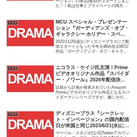
ージョン』の第1話配信がスタートしまし
た！！私は仕事とプライベートの両方が
多忙を極めて視聴がかなり遅くなってし
まいましたが、2話の配信がスタートする
前に、簡単に個人的な感想をまとめてい
MCU スペシャル・プレゼンテー
ドラマ
きたいと思います。
ション『ガーディアンズ・オブ・
ギャラクシー ホリデー・スペシ
ャル』感想
2022/11/25(金)にディズニープラスにて配
信スタートとなった今年を締め括るMCU
作品『ガーディアンズ・オブ・ギャラク
シー ホリデー・スペシャル』、感想を書
くのが遅くなりましたが視聴自体は配信
日当日に終えておりました！！
ニコラス・ケイジ氏主演！Prime
ドラマ
ビデオオリジナル作品『スパイダ
ー・ノワール』2026年配信決
定！！
以前から計画が発表されていたAmazon
Primeビデオのオリジナル作品となるスパ
イダーマンシリーズですが、遂にその第
一弾となる『スパイダー・ノワール』の
配信年とファーストルック画像が発表さ
れました！！
ディズニープラス『シークレッ
ドラマ
ト・インベージョン』の国内配信
日が米国と同じ2023/6/21(水)に決
定！！
マーベル・スタジオ[公式]Twitterアカウン