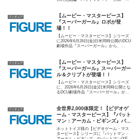
イト』からナイトウィングが登場で
す！！全世界2,000体限定、国内ではトイ
サピエンス様のみでの販売となりま
【ムービー・マスターピース】
フィギュア
す！！気になる方はご予約お...
『スーパーガール』ロボが登
場！！
【ムービー・マスターピース】シリーズ
に2026年6月26日(金)日米同時公開のDCU
劇場作品『スーパーガール』から、
DCEUアクアマン役ジェイソン・モモア
氏が演じる新たなキャラクターロボが登
場です！！いつも造り込みが素晴らしい
【ムービー・マスターピース】
フィギュア
ホットトイズ様...
『スーパーガール』スーパーガー
ル＆クリプトが登場！！
【ムービー・マスターピース】シリーズ
に、2026年6月26日(金)日米同時公開とな
るDCU劇場作品『スーパーガール』から
スーパーガールとクリプトのセットが登
場です！！特性台座やアクセサリー類も
チョイスが秀逸ですね！クリプトもかな
全世界2,000体限定！【ビデオゲ
フィギュア
り特徴をとら...
ーム・マスターピース】『バット
マン：アーカム・ビギンズ』バッ
トマン(XEスーツ ヘルバット版)
ホットトイズ様の【ビデオゲーム・マス
が登場！！
ターピース】シリーズに『バットマン：
アーカム・ビギンズ』のバットマン(XEス