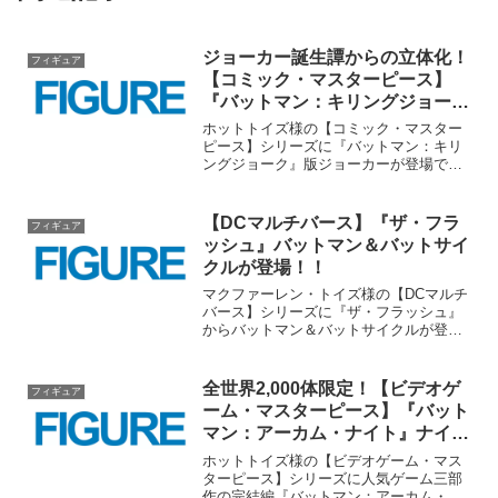
ジョーカー誕生譚からの立体化！
フィギュア
【コミック・マスターピース】
『バットマン：キリングジョー
ク』ジョーカーが登場！！
ホットトイズ様の【コミック・マスター
ピース】シリーズに『バットマン：キリ
ングジョーク』版ジョーカーが登場で
す！！コミックの表紙を完全再現した商
品画像が見事ですね！！■商品情報【コミ
ック・マスターピース】『バットマン：
【DCマルチバース】『ザ・フラ
フィギュア
キリングジョーク』ジョー...
ッシュ』バットマン＆バットサイ
クルが登場！！
マクファーレン・トイズ様の【DCマルチ
バース】シリーズに『ザ・フラッシュ』
からバットマン＆バットサイクルが登場
です！！劇場作品に登場したビークルと
いうのがまたテンション上がります
ね！！同作で既に発売されているバット
全世界2,000体限定！【ビデオゲ
フィギュア
マンフィギュアと合わせるの...
ーム・マスターピース】『バット
マン：アーカム・ナイト』ナイト
ウィングが登場！！
ホットトイズ様の【ビデオゲーム・マス
ターピース】シリーズに人気ゲーム三部
作の完結編『バットマン：アーカム・ナ