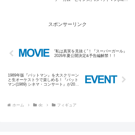
ーツ)が登場です！！国内販売はトイサピ
エンス様のみで、全世界2,000体の数量限
定商品となりますので気になる方はお早
めに！！■商...
スポンサーリンク
“私は真実を見抜く”！『スーパーガール』
2026年夏公開決定&予告編解禁！！
1989年版『バットマン』を大スクリーン
と生オーケストラで楽しめる！『バット
マン(1989) シネマ・コンサート』が2026
年2月に開催！！
ホーム
dc
フィギュア