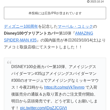
2023.10.14
本投稿には広告/PRが含まれています
ディズニー100周年
を記念した
マーベル・コミック
の
Disney100ヴァリアントカバー
第10弾『
AMAZING
SPIDER-MAN #35
』の国内販売が本日2023/10/14(土)より
アメコミ取扱店様にてスタートしました！！
DISNEY100企画カバー第10弾、アメイジングス
パイダーマン#35はアメイジングスパイダーマン
#300のオマージュでアメイジングなミッキーマウ
ス！今夜21時から
https://t.co/mqVkTevnrp
で入荷
後販売分の通販＆お取り置きのご注文受付開始、
明日から店頭発売です。どうぞ宜しくお願いしま
す！
pic.twitter.com/jDqZJCGjVt