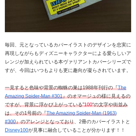
毎回、元となっているカバーイラストのデザインを忠実に
再現しながらもディズニーキャラクターによる愛らしいア
レンジが加えられている本ヴァリアントカバーシリーズで
すが、今回はいつもよりも更に趣向が凝らされています。
一見すると色味や背景の蜘蛛の巣は1988年刊行の『
The
Amazing Spider-Man #301
』のオマージュの様に見えるの
ですが、背景に浮かび上がっている”
100
“の文字や街並み
は、その1号前の『
The Amazing Spider-Man (1963)
#300
』のアレンジとなっており
、2冊のカバーイラストと
Disney100
が見事に融合していることが分かります！！