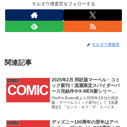
モルダウ捜査官をフォローする
モルダウ捜査官
関連記事
2025年2月 邦訳版マーベル・コミ
コミック
ック新刊！流通限定スパイダーバ
ース完結作やX-MEN新シリー
ズ、マーベルズ・スナップショッ
ShoPro Books様より2025年2月分の邦訳
トの3冊が発売！！
版・マーベルコミック新刊として【流通
限定】『エンド・オブ・ザ・スパイダー
バース』、そして一般流通『イモータル
X-MEN Vol.1：不滅』、『マーベルズ・
スナップショット』の3冊が2/20(木)に一
ディズニー100周年の翌年はアベ
コミック
挙発売です！！