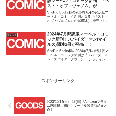
版マーベル・コミック新刊！『ベ
逃しなく！！
スト・オブ・ヴェノム』が
6/20(木)、流通限定『エクストリ
ShoPro Books様の2024年6月の邦訳版マ
ーム・ヴェノムバース』が
ーベル・コミック新刊となる『ベスト・
オブ・ヴェノム』が6/20(木)に発売されま
6/27(木)にそれぞれ発売！！
した！また、6/27(木)には一部のショップ
様のみでの取り扱いとなる『エクストリ
ーム・ヴェノムバース』も発売されま
2024年7月邦訳版マーベル・コミ
コミック
す！！
ック新刊！スパイダーマン(マイ
ルス)関連2冊が発売！！
ShoPro Books様の2024年7月の邦訳版マ
ーベル・コミック新刊は『スパイダーマ
ン／スパイダーグウェン ：シッティン
グ・イン・ア・ツリー』が7/18(木)に、
【流通限定】『スパイダーバース：スパ
イダーゼロ』が7/25(木)にそれぞれ発売で
す！！
スポンサーリンク
2023/10/14(土)、15(日)『Amazonプライ
ム感謝祭』開催！マーベル関連商品まと
め！！