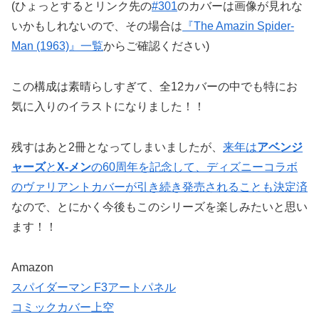
(ひょっとするとリンク先の
#301
のカバーは画像が見れな
いかもしれないので、その場合は
『The Amazin Spider-
Man (1963)』一覧
からご確認ください)
この構成は素晴らしすぎて、全12カバーの中でも特にお
気に入りのイラストになりました！！
残すはあと2冊となってしまいましたが、
来年は
アベンジ
ャーズ
と
X-メン
の60周年を記念して、ディズニーコラボ
のヴァリアントカバーが引き続き発売されることも決定済
なので、とにかく今後もこのシリーズを楽しみたいと思い
ます！！
Amazon
スパイダーマン F3アートパネル
コミックカバー上空