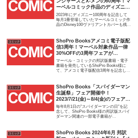
ンジャーズとX-メンの60周年！マ
ーベルコミック作品のディズニー
コラボヴァリアントカバーは
2023年にディズニー100周年を記念して
2024年も継続決定！！
毎月1冊登場していたマーベルコミック作
品のDisney100ヴァリアントカバーも残す
ところあと10,11,12月の3ヵ月分となりま
したが、米国マーベル公式サイトおよび
Marvel Entertainment公式Xアカウントか
ShoPro Booksアメコミ電子版配
コミック
ら、来年の新たな企画のアナウンスがあ
信3周年！マーベル対象作品一律
りました！！
30%OFFの3周年フェアが
2024/1/31(水)から2/13(火)まで開
マーベル・コミックの邦訳版書籍・電子
催！！
書籍を発売しているShoPro Books様に
て、アメコミ電子版配信3周年を記念した
フェアがスタートしました！マーベル・
コミックは対象商品が30%OFF、そして
2023年12月から配信がスタートしたDCコ
ShoPro Books「スパイダーマン
コミック
ミックスの邦訳版電子書籍についても対
生誕祭」フェア開催中！
象作品の試し読み増量というお得なキャ
2023/7/21(金)～8/4(金)のフェア期
ンペーンとなっております！！
間中は対象の電子書籍が最大50%
毎年8月1日の"スパイダーマンの日"を記
オフ！！
念して、ShoPro Books様の邦訳版スパイ
ダーマン関連の一部電子書籍が
2023/7/21(金)～8/4(金)の期間中、セール
価格となっております！！最大50%の割
引が行われるお得なキャンペーンとなっ
ShoPro Books 2024年6月 邦訳
コミック
ておりますので、電子書籍派の方はお見