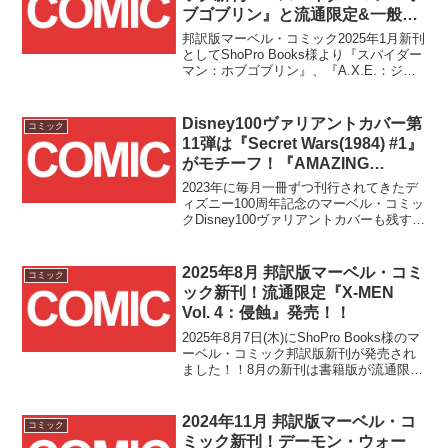
重な作品集をお見逃しなく！！
ブゴブリン』と流通限定&一般流
通の『A.X.E.：ジャッジメント・
邦訳版マーベル・コミック2025年1月新刊
デイ』2冊が発売！！
としてShoPro Books様より『スパイダー
マン：ホブゴブリン』、『A.X.E.：ジャ
ッジメント・デイ』そして【流通限定】
『A.X.E.：ジャッジメント・デイ・コン
パニオン』の3冊が1/23(木)に一挙発売で
Disney100ヴァリアントカバー第
コミック
す！！
11弾は『Secret Wars(1984) #1』
がモチーフ！『AMAZING
SPIDER-MAN #37』の国内販売
2023年に毎月一冊ずつ刊行されてきたデ
が2023/11/11(土)よりスター
ィズニー100周年記念のマーベル・コミッ
クDisney100ヴァリアントカバーも残すと
ト！！
ころ今月を入れてあと2回分となりました
が、そのラス前号にあたる『AMAZING
SPIDER-MAN #37』の国内販売が本日
2025年8月 邦訳版マーベル・コミ
コミック
2023/11/11(土)よりスタートしました！！
ック新刊！流通限定『X-MEN
Vol. 4：侵蝕』発売！！
2025年8月7日(木)にShoPro Books様のマ
ーベル・コミック邦訳版新刊が発売され
ました！！8月の新刊は書籍版が流通限定
となる『X-MEN Vol. 4：侵蝕』です！！
表紙のアイアンマンを模したセンチネル
が印象的！！■商品情報『X...
2024年11月 邦訳版マーベル・コ
コミック
ミック新刊！デーモン・ウォー