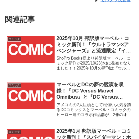
関連記事
2025年10月 邦訳版マーベル・コ
コミック
ミック新刊！『ウルトラマン×ア
ベンジャーズ』と流通限定『イモ
ータルX-MEN Vol. 3:不和』が発
ShoPro Books様より邦訳版マーベル・コ
売！！
ミック新刊が2025/10/23(木)に発売となり
ました！！2025年10月の新刊は『ウルト
ラマン×アベンジャーズ』と流通限定『イ
モータルX-MEN Vol. 3:不和』の2冊で
す！！『ウルト...
マーベルとDCの夢の競演を収
コミック
録！『DC Versus Marvel
Omnibus』と『DC Versus
Marvel: The Amalgam Age
アメコミの2大巨頭として根強い人気を誇
Omnibus』の2冊が米国
るDCコミックスとマーベル・コミックの
ヒーロー達のコラボ作品群が、2冊のオム
2024/9/24(火)発売！！
ニバスとして米国で2024/9/24(火)に発売
されます！！米国発売ということで全て
英語表記ではありますが、日本国内でも
2025年1月 邦訳版マーベル・コミ
コミック
入手可能となっておりますので、この貴
ック新刊！『スパイダーマン：ホ