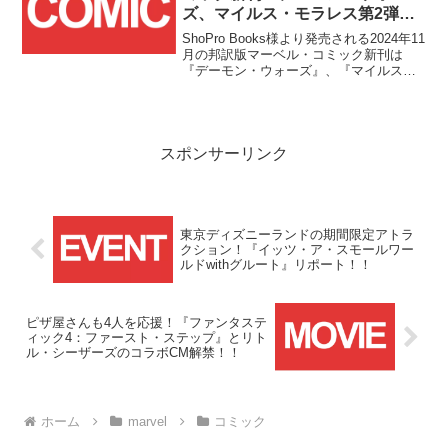
ズ、マイルス・モラレス第2弾、
流通限定ストレンジ・アカデミー
ShoPro Books様より発売される2024年11
最終巻が登場！！
月の邦訳版マーベル・コミック新刊は
『デーモン・ウォーズ』、『マイルス・
モラレス：ブリング・オン・ザ・バッド
ガイズ』、そして流通限定『ストレン
ジ・アカデミー4：ファイナルズ』の3冊
です！！
スポンサーリンク
東京ディズニーランドの期間限定アトラ
クション！『イッツ・ア・スモールワー
ルドwithグルート』リポート！！
ピザ屋さんも4人を応援！『ファンタステ
ィック4：ファースト・ステップ』とリト
ル・シーザーズのコラボCM解禁！！
ホーム
marvel
コミック