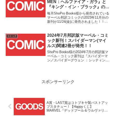
MEN：ヘルファイア・ガラ』と
『キング・イン・ブラック』の2
冊が2023/11/24(金)発売！！
毎月ShoPro Books様から発売されている
マーベル邦訳コミックの2023年11月分の
新刊が11/24(金)に発売されました！！今
回発売されたのは『X-MEN：ヘルファイ
ア・ガラ』と『キング・イン・ブラッ
ク』の2冊です！！
2024年7月邦訳版マーベル・コミ
コミック
ック新刊！スパイダーマン(マイ
ルス)関連2冊が発売！！
ShoPro Books様の2024年7月の邦訳版マ
ーベル・コミック新刊は『スパイダーマ
ン／スパイダーグウェン ：シッティン
グ・イン・ア・ツリー』が7/18(木)に、
【流通限定】『スパイダーバース：スパ
イダーゼロ』が7/25(木)にそれぞれ発売で
す！！
スポンサーリンク
A賞・LAST賞はコトブキヤ製バストアッ
プスタチュー！【Happyくじ】
MARVEL『デッドプール＆ウルヴァリ
ン』が2024年7月下旬より発売！！