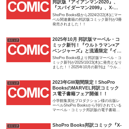
邦訳版『アイアンマン2020』、
『スパイダーマン2099』、X-
MENサーガ第一部完結作品『イ
ShoPro Books様から2024/2/22(木)にマー
ンフェルノ』が2/22(木)発売！！
ベル関連書籍の邦訳版コミック新刊が3冊
発売されました！！
2025年10月 邦訳版マーベル・コ
コミック
ミック新刊！『ウルトラマン×ア
ベンジャーズ』と流通限定『イモ
ータルX-MEN Vol. 3:不和』が発
ShoPro Books様より邦訳版マーベル・コ
売！！
ミック新刊が2025/10/23(木)に発売となり
ました！！2025年10月の新刊は『ウルト
ラマン×アベンジャーズ』と流通限定『イ
モータルX-MEN Vol. 3:不和』の2冊で
す！！『ウルト...
2023年GW期間限定！ShoPro
コミック
BooksのMARVEL邦訳コミック
ス電子書籍フェア開催！！
小学館集英社プロダクション様の出版レ
ーベルShoPro Booksから刊行されている
マーベル・コミック邦訳版の電子書籍の
一部が、明日4/29(土)からのGW期間中、
対象ストア様にて最大40%オフとなるお
得なフェアが開催されます！！
ShoPro Books邦訳コミック『X-
コミック