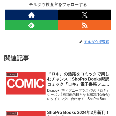
モルダウ捜査官をフォローする
モルダウ捜査官
関連記事
『ロキ』の活躍をコミックで楽し
コミック
むチャンス！ShoPro Books邦訳
コミック『ロキ』電子書籍フェア
開催が2023/10/6(金)～10/19(木)の
Disney+ (ディズニープラス)での『ロキ』
期間で開催！！
シーズン2初回配信日となる2023/10/6(金)
のタイミングに合わせて、ShoPro Books
様のロキ関連の邦訳電子書籍が最大30%
オフ&試し読み増量となるキャンペーンが
開催されます！！
ShoPro Books 2024年2月新刊！
コミック