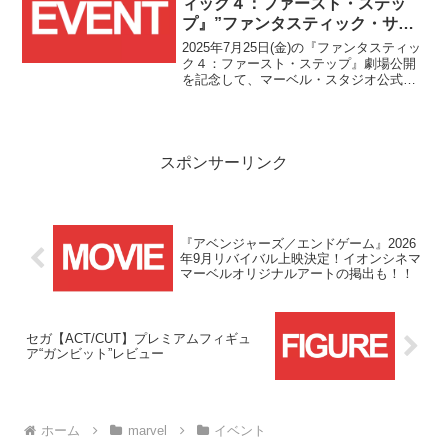
ィック４：ファースト・ステッ
プ』”ファンタスティック・サー
クルチャレンジ”キャンペーン開
2025年7月25日(金)の『ファンタスティッ
催！！
ク４：ファースト・ステップ』劇場公開
を記念して、マーベル・スタジオ公式
X/Twitterアカウントにてオリジナルグッ
ズが30名に当たるキャンペーンがスター
トしました！！今回のキャンペーンは、
ファ...
スポンサーリンク
『アベンジャーズ／エンドゲーム』2026
年9月リバイバル上映決定！イオンシネマ
マーベルオリジナルアートの掲出も！！
セガ【ACT/CUT】プレミアムフィギュ
ア“ガンビット”レビュー
ホーム
marvel
イベント