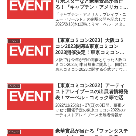
りポスターなど豪華景品が当た
る！『キャプテン・アメリカ：ブ
レイブ・ニュー・ワールド』#彼
『キャプテン・アメリカ：ブレイブ・ニ
こそが新キャプテンアメリカキャ
ュー・ワールド』の劇場公開を記念して
2025/2/13(木)12時よりマーベル・スタジ
ンペーン開催！！
オ[公式]X/Twitterアカウントにて豪華景品
が当たるキャンペーンがスタートしまし
た！！
【東京コミコン2023】大阪コミ
イベント
コン2023閉幕&東京コミコン
2023開催決定！東京コミコン
2023開催日程は2023/12/8(金)・
大阪では今年が初の開催となった大阪コ
9(土)・10(日)の3日間！！
ミコン2023が本日無事に閉幕し、同時に
東京コミコン2023に関する公式アナウン
スがありました！！
【東京コミコン2022】アーティ
イベント
ストアレイブースの出展者情報発
表！マーベル・コミック等で活躍
中のアーティストも続々出展！！
2022/11/25(金)～27(日)の3日間、幕張メ
ッセで開催予定の東京コミコン2022のア
ーティストアレイブース出展者情報がイ
ベント公式サイト上で発表されまし
た！！
豪華賞品が当たる『ファンタステ
イベント