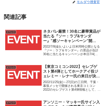
モルダウ捜査官
関連記事
ネタバレ厳禁！30名に豪華賞品が
イベント
当たる『ソー：ラブ&サンダ
ー』”感ソーキャンペーン”開
催！！
2022/7/8(金)いよいよ日米同時公開となる
『ソー：ラブ＆サンダー』の景品が合計
30名に当たるキャンペーンが本日7/4(月)
よりスタートしました！
【東京コミコン2022】セレブゲ
イベント
スト第4弾としてホークアイ役ジ
ェレミー・レナー氏の来日が決
定！！
2022/11/25(金)～27(日)の三日間、千葉・
幕張メッセで開催される東京コミコン
2022のセレブゲスト第4弾情報として、マ
ーベル・シネマティック・ユニバース
(MCU)でアベンジャーズの一員ホークア
イを演じるジェレミー・レナー氏の来日
アンソニー・マッキー氏サイン入
イベント
が本日発表されました！！