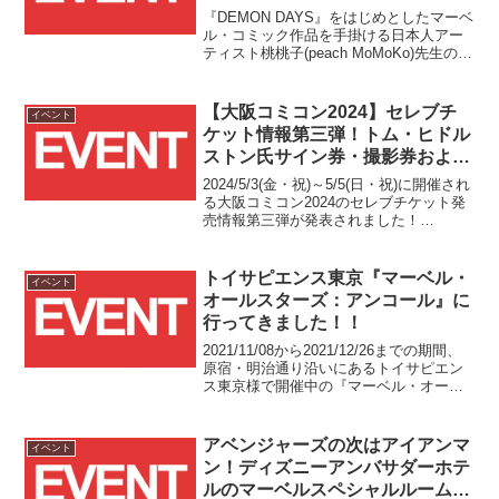
定！！3/12(木)20時より予約受付
『DEMON DAYS』をはじめとしたマーベ
開始！！
ル・コミック作品を手掛ける日本人アー
ティスト桃桃子(peach MoMoKo)先生のマ
ーベルカバーアート集の発売を記念し
て、東京・池袋のアメコミショップverse
COMICS様にて先行販売&サイ...
【大阪コミコン2024】セレブチ
イベント
ケット情報第三弾！トム・ヒドル
ストン氏サイン券・撮影券および
トム・ヒドルストン氏&ソフィ
2024/5/3(金・祝)～5/5(日・祝)に開催され
ア・ディ・マルティーノ氏ダブル
る大阪コミコン2024のセレブチケット発
売情報第三弾が発表されました！
ショットが2024/4/5(金)12時より
4/5(金)12時より発売されるのは、MCUシ
発売開始！！
リーズでロキを演じるトム・ヒドルスト
ン氏の撮影券・サイン券および、同氏と
トイサピエンス東京『マーベル・
イベント
ロキの変異体シルヴィ役ソフィア・デ
オールスターズ：アンコール』に
ィ・マルティーノ氏のダブルショットチ
行ってきました！！
ケットです！！
2021/11/08から2021/12/26までの期間、
原宿・明治通り沿いにあるトイサピエン
ス東京様で開催中の『マーベル・オール
スターズ：アンコール』というストアイ
ベンに行ってきましたので、そちらの様
子を紹介したいと思います。
アベンジャーズの次はアイアンマ
イベント
ン！ディズニーアンバサダーホテ
ルのマーベルスペシャルルーム第