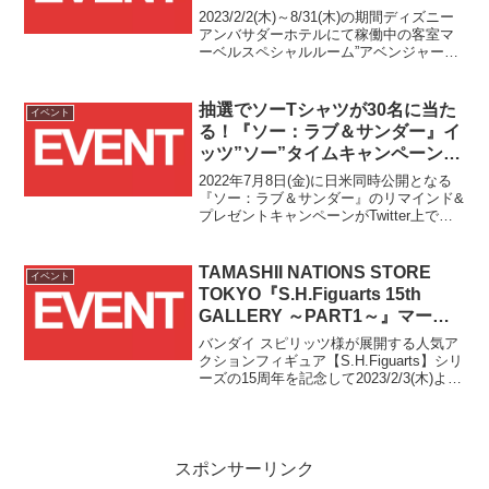
2弾客室が2023/9/13(水)より登
2023/2/2(木)～8/31(木)の期間ディズニー
場！！
アンバサダーホテルにて稼働中の客室マ
ーベルスペシャルルーム”アベンジャー
ズ：ヒーローズ・ユナイテッド”に続き、
2023/9/13(水)からは新たにマーベルスペ
シャルルーム"アイアンマン"が期間限定
抽選でソーTシャツが30名に当た
イベント
で登場することが発表されました！！
る！『ソー：ラブ＆サンダー』イ
ッツ”ソー”タイムキャンペーン開
催！！
2022年7月8日(金)に日米同時公開となる
『ソー：ラブ＆サンダー』のリマインド&
プレゼントキャンペーンがTwitter上で始
まりました！
TAMASHII NATIONS STORE
イベント
TOKYO『S.H.Figuarts 15th
GALLERY ～PART1～』マーベ
ル関連展示リポート！！
バンダイ スピリッツ様が展開する人気ア
クションフィギュア【S.H.Figuarts】シリ
ーズの15周年を記念して2023/2/3(木)より
秋葉原のTAMASHII NATIONS STORE
TOKYOにて開催中の"S.H.Figuarts 15th
GALLERY ～PART1～"に行ってきまし
た！！
スポンサーリンク