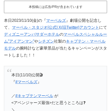
本投稿には広告/PRが含まれています
本日2023/11/10(金)の『
マーベルズ
』劇場公開を記念し
て、
マーベル・スタジオ[公式] X(旧Twitter)アカウント
にて
ディズニーアンバサダーホテル
の
マーベルスペシャルルー
ム”アイアンマン”
や
シチズン
社製の
キャプテン・マーベル
モデル
の腕時計など豪華景品が当たるキャンペーンがスタ
ートしました！！
本日(11/10)公開🎬
『
#マーベルズ
』
／
#キャプテンマーベル
が
<アベンジャーズ最強>だと思うところは❓
＼