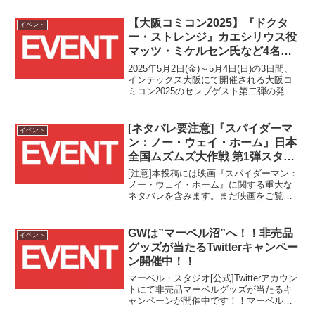
レミアの様子が生配信される模様で
す！！
【大阪コミコン2025】『ドクタ
イベント
ー・ストレンジ』カエシリウス役
マッツ・ミケルセン氏など4名の
セレブゲストの来日決定！！
2025年5月2日(金)～5月4日(日)の3日間、
インテックス大阪にて開催される大阪コ
ミコン2025のセレブゲスト第二弾の発表
が行われ、マーベル俳優第一弾となる
『ドクター・ストレンジ』カエシリウス
役マッツ・ミケルセン氏を含む4名のゲス
[ネタバレ要注意]『スパイダーマ
イベント
トが明らかとなりました！！
ン：ノー・ウェイ・ホーム』日本
全国ムズムズ大作戦 第1弾スター
ト！！
[注意]本投稿には映画『スパイダーマン：
ノー・ウェイ・ホーム』に関する重大な
ネタバレを含みます。まだ映画をご覧に
なられていない方は、このままページを
お戻りください。
GWは”マーベル沼”へ！！非売品
イベント
グッズが当たるTwitterキャンペー
ン開催中！！
マーベル・スタジオ[公式]Twitterアカウン
トにて非売品マーベルグッズが当たるキ
ャンペーンが開催中です！！マーベル・
スタジオ[公式]Twitterアカウントをフォロ