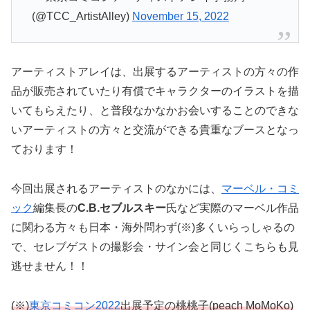
(@TCC_ArtistAlley)
November 15, 2022
アーティストアレイは、出展するアーティストの方々の作
品が販売されていたり有償でキャラクターのイラストを描
いてもらえたり、と普段なかなかお会いすることのできな
いアーティストの方々と交流ができる貴重なブースとなっ
ております！
今回出展されるアーティストのなかには、
マーベル・コミ
ック
編集長の
C.B.セブルスキー
氏など実際のマーベル作品
に関わる方々も日本・海外問わず(※)多くいらっしゃるの
で、セレブゲストの撮影会・サイン会と同じくこちらも見
逃せません！！
(※)
東京コミコン2022
出展予定の桃桃子(
p
e
a
c
h
M
o
M
o
K
o
)