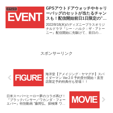
ーし、キャンペーン投稿をRT、または
「#GWはマーベル沼へ」「#ディズニー
GPSアウトドアウォッチやキャリ
イベント
プラスキャンペーン」の2つのハッシュタ
ーバッグのセットが当たるチャン
グ(と、恐らくメンション
スも！配信開始前日1日限定の”#
@MarvelStudios_J)を付けてツイートす
シーハルクのお悩み解決キャンペ
ると、おススメ作品がリプライで届くほ
2022/8/18(木)のディズニープラスオリジ
か、抽選で30名に非売品マーベルグッズ
ーン”開催！！
ナルドラマ『シー・ハルク：ザ・アトー
が当たります！！
ニー』配信開始に先駆けて、前日の
8/17(水)にTwitter上で豪華景品も当たるキ
ャンペーンが1日限定で開催される模様で
す！
スポンサーリンク
海洋堂【アメイジング・ヤマグチ】スパ
イダーマン Ver.2.0 予約受付開始！直営
店限定予約特典付も登場！！
日米スーパーヒーロー夢のコラボ再び！
『ブラックパンサー／ワカンダ・フォー
エバー』特別動画 ”藤岡弘、探検隊 ワカ
ンダ王国を目指せ！”公開！！