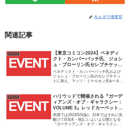
モルダウ捜査官
関連記事
【東京コミコン2024】ベネディ
イベント
クト・カンバーバッチ氏、ジョシ
ュ・ブローリン氏セレブチケット
とドクター・ストレンジW撮影&
ベネディクト・カンバーバッチ氏および
デッドプールW撮影券が
ジョシュ・ブローリン氏のセレブチケッ
トに加え、マッツ・ミケルセン氏&ベネデ
11/6(水)12時より発売！！
ィクト・カンバーバッチ氏、そしてモリ
ーナ・バッカリン氏&ジョシュ・ブローリ
ン氏のWショット撮影券が11/6(水)12時よ
ハリウッドで開催される『ガーデ
イベント
り発売されます！！
ィアンズ・オブ・ギャラクシー：
VOLUME 3』レッドカーペット
プレミアの様子が日本時間
米国では2023/5/5(金)、日本ではそれに先
4/28(金)9:15より生配信！！
駆けて5/3(水・祝)にいよいよ公開となる
『ガーディアンズ・オブ・ギャラクシ
ー：VOLUME 3』のレッドカーペットプ