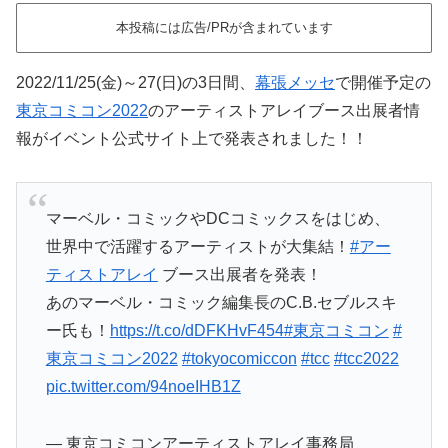
本投稿には広告/PRが含まれています
2022/11/25(金)～27(日)の3日間、
幕張メッセ
で開催予定の
東京コミコン2022
のアーティストアレイブース出展者情
報がイベント公式サイト上で発表されました！！
マーベル・コミックやDCコミックスをはじめ、
世界中で活躍するアーティストが大集結！
#アー
ティストアレイ
ブース出展者を発表！
あのマーベル・コミック編集長のC.B.セブルスキ
ー氏も！
https://t.co/dDFKHvF454
#東京コミコン
#
東京コミコン2022
#tokyocomiccon
#tcc
#tcc2022
pic.twitter.com/94noeIHB1Z
— 東京コミコンアーティストアレイ事務局