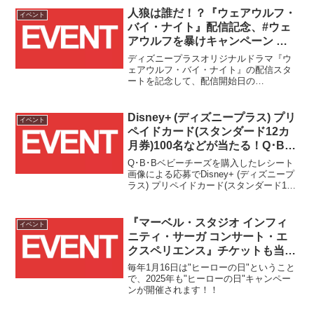
ュード・ロウ氏の来日がアナウンスされ
人狼は誰だ！？『ウェアウルフ・
イベント
ました！！
バイ・ナイト』配信記念、#ウェ
アウルフを暴けキャンペーン 開
催！！
ディズニープラスオリジナルドラマ『ウ
ェアウルフ・バイ・ナイト』の配信スタ
ートを記念して、配信開始日の
2022/10/7(金)～10/10(月)の4日間、Twitter
上にて10名にマーベルグッズが当たるキ
ャンペーンが開催中です！！
Disney+ (ディズニープラス) プリ
イベント
ペイドカード(スタンダード12カ
月券)100名などが当たる！Q･B･
Bベビーチーズのプレゼントキャ
Q･B･Bベビーチーズを購入したレシート
ンペーンが2024/5/1(水)～
画像による応募でDisney+ (ディズニープ
ラス) プリペイドカード(スタンダード12
11/30(土)まで開催！！
カ月券)などが当たるキャンペーンがスタ
ートしました！！
『マーベル・スタジオ インフィ
イベント
ニティ・サーガ コンサート・エ
クスペリエンス』チケットも当た
る！”ヒーローの日”キャンペーン
毎年1月16日は"ヒーローの日"ということ
が2025/1/16(木)よりスタート！！
で、2025年も"ヒーローの日"キャンペー
ンが開催されます！！