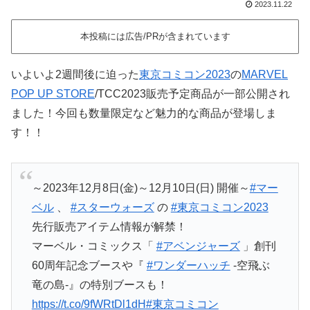
2023.11.22
本投稿には広告/PRが含まれています
いよいよ2週間後に迫った
東京コミコン2023
の
MARVEL
POP UP STORE
/TCC2023販売予定商品が一部公開され
ました！今回も数量限定など魅力的な商品が登場しま
す！！
～2023年12月8日(金)～12月10日(日) 開催～
#マー
ベル
、
#スターウォーズ
の
#東京コミコン2023
先行販売アイテム情報が解禁！
マーベル・コミックス「
#アベンジャーズ
」創刊
60周年記念ブースや『
#ワンダーハッチ
-空飛ぶ
竜の島-』の特別ブースも！
https://t.co/9fWRtDl1dH
#東京コミコン