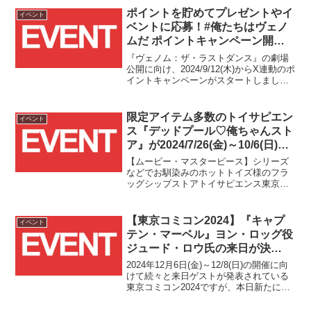
ポイントを貯めてプレゼントやイ
イベント
ベントに応募！#俺たちはヴェノ
ムだ ポイントキャンペーン開
催！！
『ヴェノム：ザ・ラストダンス』の劇場
公開に向け、2024/9/12(木)からX連動のポ
イントキャンペーンがスタートしまし
た！！
限定アイテム多数のトイサピエン
イベント
ス『デッドプール♡俺ちゃんスト
ア』が2024/7/26(金)～10/6(日)の
期間限定で開催！予約優先入場チ
【ムービー・マスターピース】シリーズ
ケットの受付もスタート！！
などでお馴染みのホットトイズ様のフラ
ッグシップストアトイサピエンス東京に
て2024/7/26(金)～10/6(日)の期間限定で
『デッドプール♡俺ちゃんストア』が開
催されます！！
【東京コミコン2024】『キャプ
イベント
テン・マーベル』ヨン・ロッグ役
ジュード・ロウ氏の来日が決
定！！
2024年12月6日(金)～12/8(日)の開催に向
けて続々と来日ゲストが発表されている
東京コミコン2024ですが、本日新たに
『キャプテン・マーベル』でスターフォ
ース司令官ヨン・ロッグを演じられたジ