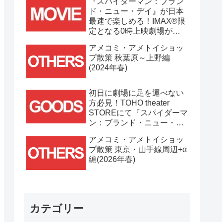
『スパイダーマン：ブラン
ド・ニュー・デイ』が日本
最速で楽しめる！IMAX®限
定となる0時上映劇場が決
定！！
アメコミ・アメトイショッ
プ散策 秋葉原～上野編
(2024年春)
初日に劇場に足を運べない
方必見！TOHO theater
STOREにて『スパイダーマ
ン：ブランド・ニュー・デ
イ』劇場グッズ通販が
アメコミ・アメトイショッ
7/31(金)11時より開始！！
プ散策 東京・山手線周辺+α
編(2026年春)
カテゴリー