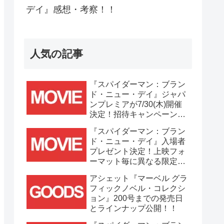
デイ』感想・考察！！
人気の記事
『スパイダーマン：ブラン
ド・ニュー・デイ』ジャパ
ンプレミアが7/30(木)開催
決定！招待キャンペーンは
7/21(火)まで応募受付
『スパイダーマン：ブラン
中！！
ド・ニュー・デイ』入場者
プレゼント決定！上映フォ
ーマット毎に異なる限定ビ
ジュアルポスター(A3)が貰
アシェット『マーベル グラ
える！！
フィックノベル・コレクシ
ョン』200号までの発売日
とラインナップ公開！！