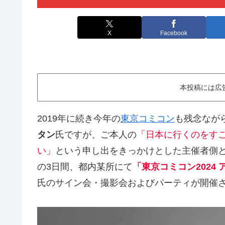
X
Facebook
本投稿には広
2019年に続き今年の
東京コミコン
も残念なが
タン
氏ですが、ご本人の
「日本に行くのをす
い」
という申し出をきっかけとした主催者側との話し合
の3日間、都内某所にて
「東京コミコン2024
氏のサイン会・撮影会およびパーティが開催