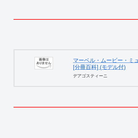
マーベル・ムービー・ミュー
[分冊百科] (モデル付)
デアゴスティーニ