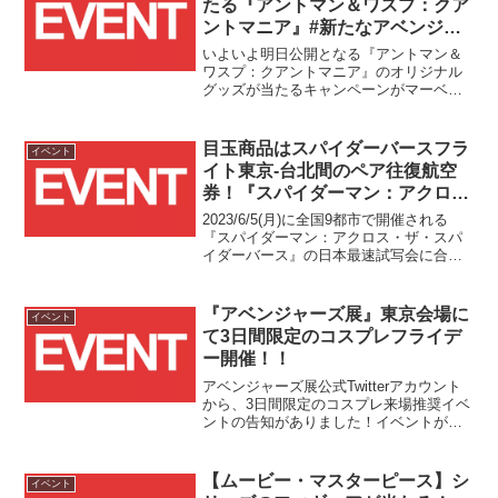
たる『アントマン＆ワスプ：クア
ントマニア』#新たなアベンジャ
ーズの始まり目撃キャンペーン開
いよいよ明日公開となる『アントマン＆
催中！！
ワスプ：クアントマニア』のオリジナル
グッズが当たるキャンペーンがマーベ
ル・スタジオ[公式]Twitter上で開催中で
す！！
目玉商品はスパイダーバースフラ
イベント
イト東京-台北間のペア往復航空
券！『スパイダーマン：アクロ
ス・ザ・スパイダーバース』期待
2023/6/5(月)に全国9都市で開催される
&感想 投稿キャンペーンが
『スパイダーマン：アクロス・ザ・スパ
イダーバース』の日本最速試写会に合わ
2023/6/5(月)20:00～24:00の4時間
せて、4時間限定で豪華賞品が当たるキャ
限定で開催！！
ンペーンが開催されます！！
『アベンジャーズ展』東京会場に
イベント
て3日間限定のコスプレフライデ
ー開催！！
アベンジャーズ展公式Twitterアカウント
から、3日間限定のコスプレ来場推奨イベ
ントの告知がありました！イベントが開
催されるのは明日5/20(金)と5/27(金)、
6/3(金)の計3日間で、いずれも16時以降の
入場回が対象となります！
【ムービー・マスターピース】シ
イベント