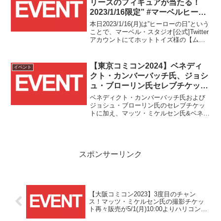
リーズのフィギュアが当たる！
2023/1/16限定” #マーベルヒーロ
ーの日2023キャンペーン “開催
本日2023/1/16(月)は”ヒーローの日”という
中！！
ことで、マーベル・スタジオ[公式]Twitter
アカウントにてホットトイズ様の【ムー
ビー・マスターピース】フィギュアが当
たる#マーベルヒーローの日2023キャンペ
ーンが1日限定で開催中です！！
【東京コミコン2024】ベネディ
イベント
クト・カンバーバッチ氏、ジョシ
ュ・ブローリン氏セレブチケット
とドクター・ストレンジW撮影&
ベネディクト・カンバーバッチ氏および
デッドプールW撮影券が
ジョシュ・ブローリン氏のセレブチケッ
トに加え、マッツ・ミケルセン氏&ベネデ
11/6(水)12時より発売！！
ィクト・カンバーバッチ氏、そしてモリ
ーナ・バッカリン氏&ジョシュ・ブローリ
ン氏のWショット撮影券が11/6(水)12時よ
り発売されます！！
スポンサーリンク
【大阪コミコン2023】3度目のチャン
ス！マッツ・ミケルセン氏の撮影チケッ
ト再々販売が5/1(月)10:00よりハリコンサ
イトにて開始！！