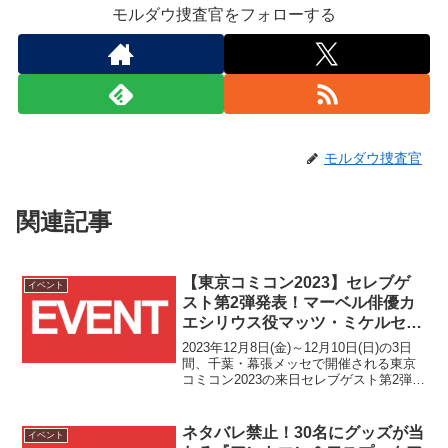
モルダウ捜査官をフォローする
モルダウ捜査官
関連記事
【東京コミコン2023】セレブゲ
イベント
スト第2弾発表！マーベル俳優カ
エシリウス役マッツ・ミケルセン
氏とマンティス役ポム・クレメン
2023年12月8日(金)～12月10日(日)の3日
ティエフ氏の来日が決定！！
間、千葉・幕張メッセで開催される東京
コミコン2023の来日セレブゲスト第2弾が
本日発表されました！！
ネタバレ禁止！30名にグッズが当
イベント