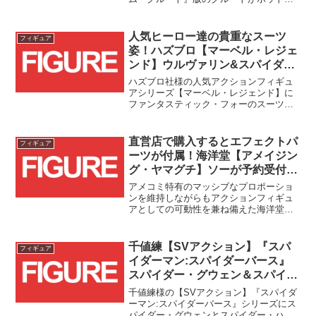
イズ様の【テレビ・マスターピース】シ
リーズとして立体化されます！！
人気ヒーロー達の貴重なスーツ
フィギュア
姿！ハズブロ【マーベル・レジェ
ンド】ウルヴァリン&スパイダー
マン(ファンタスティック・フォ
ハズブロ社様の人気アクションフィギュ
ー)[コミック]が予約受付開始！！
アシリーズ【マーベル・レジェンド】に
ファンタスティック・フォーのスーツを
纏ったウルヴァリンとスパイダーマンが
登場です！！
直営店で購入するとエフェクトパ
フィギュア
ーツが付属！海洋堂【アメイジン
グ・ヤマグチ】ソーが予約受付
中！！
アメコミ特有のマッシブなプロポーショ
ンを維持しながらもアクションフィギュ
アとしての可動性を兼ね備えた海洋堂様
の【アメイジング・ヤマグチ】シリーズ
から、マーベル・コミックのソーが登場
です！！海洋堂直営店(オンラインスト
千値練【SVアクション】『スパ
フィギュア
ア、ホビーロビー東京/門...
イダーマン:スパイダーバース』
スパイダー・グウェン＆スパイダ
ー・ハム予約受付スタート！！
千値練様の【SVアクション】『スパイダ
ーマン:スパイダーバース』シリーズにス
パイダー・グウェンとスパイダー・ハム