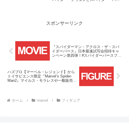
のセットが登場します！！
スポンサーリンク
『スパイダーマン：アクロス・ザ・スパ
イダーバース』日本最速試写会招待キャ
ンペーン第四弾！#スパイダーバースファ
ンアートが見れるタグ キャンペーン開
催！！
ハズブロ【マーベル・レジェンド】から
トイサピエンス限定『Marvel’s Spider-
Man2』マイルス・モラレスや一般販売の
『ホークアイ』ローニン、アニメ『スパ
イダーマン(1994)』クレイヴン・ザ・ハ
ンターが予約開始！！
ホーム
marvel
フィギュア