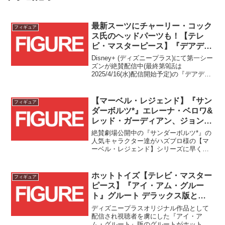
最新スーツにチャーリー・コック
フィギュア
ス氏のヘッドパーツも！【テレ
ビ・マスターピース】『デアデビ
ル：ボーン・アゲイン』デアデビ
Disney+ (ディズニープラス)にて第一シー
ルが登場！！
ズンが絶賛配信中(最終第9話は
2025/4/16(水)配信開始予定)の『デアデビ
ル：ボーン・アゲイン』デアデビルがホ
ットトイズ様の【テレビ・マスターピー
ス】として登場です！！
【マーベル・レジェンド】『サン
フィギュア
ダーボルツ*』エレーナ・ベロワ&
レッド・ガーディアン、ジョン・
ウォーカー&セントリーの2パッ
絶賛劇場公開中の『サンダーボルツ*』の
クが登場！！
人気キャラクター達がハズブロ様の【マ
ーベル・レジェンド】シリーズに早くも
登場です！！
ホットトイズ【テレビ・マスター
フィギュア
ピース】『アイ・アム・グルー
ト』グルート デラックス版と通
常版がそれぞれ予約受付スター
ディズニープラスオリジナル作品として
ト！！
配信され視聴者を虜にした『アイ・ア
ム・グルート』版のグルートがホットト