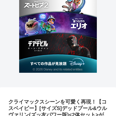
クライマックスシーンを可愛く再現！【コ
スベイビー】[サイズS]デッドプール&ウル
ヴァリン(ズッ友パワー版)<2体セット>が