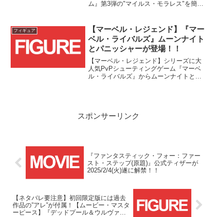
ム』第3弾の"マイルス・モラレス"を簡単
にご紹介していきたいと思います。『ス
パイダーマン：マキシマム・ヴェノム』
スーパープレミアムフィギュアシリーズ
【マーベル・レジェンド】『マー
フィギュア
は、”ヴェノムに浸食...
ベル・ライバルズ』ムーンナイト
とパニッシャーが登場！！
【マーベル・レジェンド】シリーズに大
人気PvPシューティングゲーム『マーベ
ル・ライバルズ』からムーンナイトとパ
ニッシャーが登場です！！『マーベル・
ライバルズ』シリーズはこの2体のあとに
も続々とラインナップが追加されていく
予定のようなのでお見...
スポンサーリンク
『ファンタスティック・フォー：ファー
スト・ステップ(原題)』公式ティザーが
2025/2/4(火)遂に解禁！！
【ネタバレ要注意】初回限定版には過去
作品の”アレ”が付属！【ムービー・マスタ
ーピース】『デッドプール＆ウルヴァリ