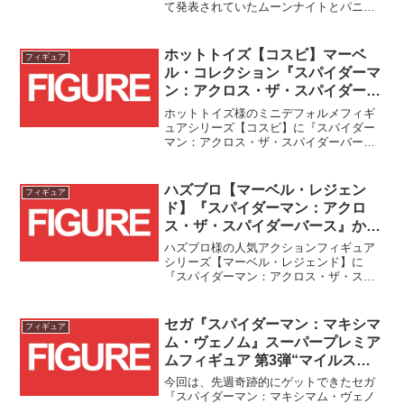
て発表されていたムーンナイトとパニッ
シャーに続き、ヴェノムとジェフ君の
2packが登場です！！マスコット的な人気
も高い二人がセットになった嬉しい2pack
ホットトイズ【コスビ】マーベ
フィギュア
です！ジェフ君...
ル・コレクション『スパイダーマ
ン：アクロス・ザ・スパイダーバ
ース』から6体が商品化！！
ホットトイズ様のミニデフォルメフィギ
ュアシリーズ【コスビ】に『スパイダー
マン：アクロス・ザ・スパイダーバー
ス』からスパイダーマン/マルス・モラレ
ス、スパイダーマン2099、スパイダーグ
ウェン(マスクあり/マスクなし)、スカー
ハズブロ【マーベル・レジェン
フィギュア
レット・スパイダー、スパイダーパンク
ド】『スパイダーマン：アクロ
の6体が登場します！！
ス・ザ・スパイダーバース』から
8商品が一挙登場！！
ハズブロ様の人気アクションフィギュア
シリーズ【マーベル・レジェンド】に
『スパイダーマン：アクロス・ザ・スパ
イダーバース』シリーズからスパイダー
マン関連7体とヴィラン1体が一挙に登場
です！！
セガ『スパイダーマン：マキシマ
フィギュア
ム・ヴェノム』スーパープレミア
ムフィギュア 第3弾“マイルス・
モラレス” レビュー
今回は、先週奇跡的にゲットできたセガ
『スパイダーマン：マキシマム・ヴェノ