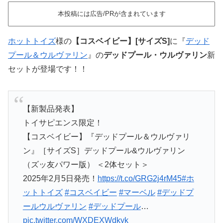
本投稿には広告/PRが含まれています
ホットトイズ
様の
【コスベイビー】[サイズS]
に『
デッド
プール＆ウルヴァリン
』の
デッドプール・ウルヴァリン
新
セットが登場です！！
【新製品発表】
トイサピエンス限定！
【コスベイビー】『デッドプール＆ウルヴァリ
ン』［サイズS］デッドプール&ウルヴァリン
（ズッ友パワー版） ＜2体セット＞
2025年2月5日発売！
https://t.co/GRG2j4rM45
#ホ
ットトイズ
#コスベイビー
#マーベル
#デッドプ
ールウルヴァリン
#デッドプール
…
pic.twitter.com/WXDEXWdkyk