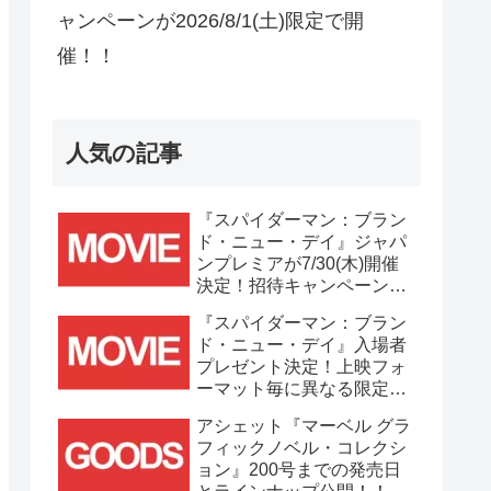
ャンペーンが2026/8/1(土)限定で開
催！！
人気の記事
『スパイダーマン：ブラン
ド・ニュー・デイ』ジャパ
ンプレミアが7/30(木)開催
決定！招待キャンペーンは
7/21(火)まで応募受付
『スパイダーマン：ブラン
中！！
ド・ニュー・デイ』入場者
プレゼント決定！上映フォ
ーマット毎に異なる限定ビ
ジュアルポスター(A3)が貰
アシェット『マーベル グラ
える！！
フィックノベル・コレクシ
ョン』200号までの発売日