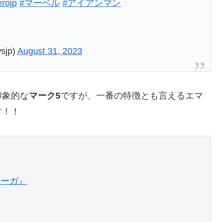
erojp
#マーベル
#アイアンマン
sjp)
August 31, 2023
印象的な
マーク5
ですが、一番の特徴とも言えるエマ
す！！
ーガ』
