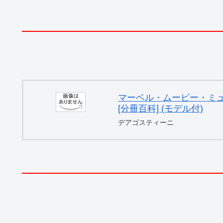
マーベル・ムービー・ミュー
[分冊百科] (モデル付)
デアゴスティーニ