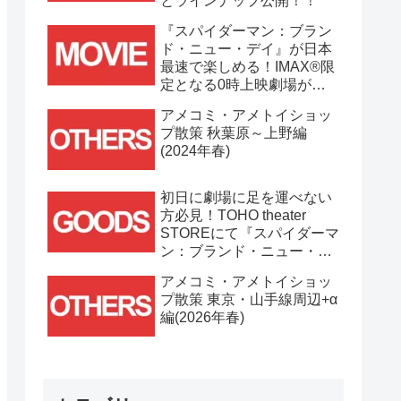
とラインナップ公開！！
『スパイダーマン：ブラン
ド・ニュー・デイ』が日本
最速で楽しめる！IMAX®限
定となる0時上映劇場が決
定！！
アメコミ・アメトイショッ
プ散策 秋葉原～上野編
(2024年春)
初日に劇場に足を運べない
方必見！TOHO theater
STOREにて『スパイダーマ
ン：ブランド・ニュー・デ
イ』劇場グッズ通販が
アメコミ・アメトイショッ
7/31(金)11時より開始！！
プ散策 東京・山手線周辺+α
編(2026年春)