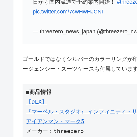
日から国内流通で予約案内開始！
#threez
pic.twitter.com/7cwHwHJCNI
— threezero_news_japan (@threezero_nw
ゴールドではなくシルバーのカラーリングが
ージェンシー・スーツケースも付属していま
【DLX】

『マーベル・スタジオ: インフィニティ・サ
アイアンマン・マーク5
メーカー：threezero
