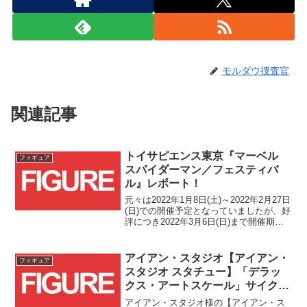
モルダウ捜査官
関連記事
トイサピエンス東京『マーベル
フィギュア
スパイダーマン／フェスティバ
ル』レポート！
元々は2022年1月8日(土)～2022年2月27日
(日)での開催予定となっていましたが、好
評につき2022年3月6日(日)まで開催期間
が1週間延長されたトイサピエンス東京様
の『マーベル スパイダーマン／フェステ
ィバル』に行ってきましたので、その様
アイアン・スタジオ【アイアン・
フィギュア
子を紹介したいと思います！
スタジオ スタチュー】「デラッ
クス・アートスケール」サイクロ
ップス(アンリーシュド)[コミッ
アイアン・スタジオ様の【アイアン・ス