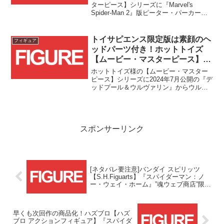
（ラストスタンド・スーツ）が登
ターピース】シリーズに『Marvel's
Spider-Man 2』版ピーター・パーカー／
場！！
スパイダーマン（ラストスタンド・スー
ツ）が登場です！！全世界1,500体限定、
国内流通はトイサピエンス様のみとな
トイサピエンス限定版は素顔のヘ
フィギュア
っ...
ッドパーツ付き！ホットトイズ
【ムービー・マスターピース】
『デッドプール＆ウルヴァリン』
ホットトイズ様の【ムービー・マスター
ウルヴァリンが予約受付開始！！
ピース】シリーズに2024年7月公開の『デ
ッドプール＆ウルヴァリン』からウルヴ
ァリンが登場です！！
スポンサーリンク
[ネタバレ要注意]バンダイ スピリッツ
【S.H.Figuarts】『スパイダーマン：ノ
ー・ウェイ・ホーム』”魂ウェブ商店”限定
商品 第3弾は2022/9/30(金)16時から予約
受付開始！！
早くも次回作の商品化！ハズブロ【ハズ
ブロ アクションフィギュア】『スパイダ