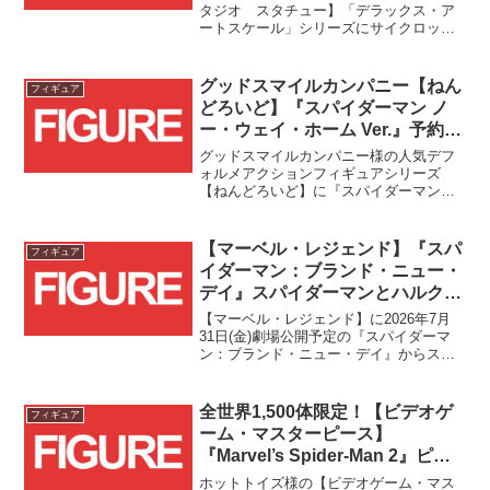
ク]が予約受付スタート！！
タジオ スタチュー】「デラックス・ア
ートスケール」シリーズにサイクロップ
ス(アンリーシュド)[コミック]が登場で
す！！
グッドスマイルカンパニー【ねん
フィギュア
どろいど】『スパイダーマン ノ
ー・ウェイ・ホーム Ver.』予約受
付開始！！
グッドスマイルカンパニー様の人気デフ
ォルメアクションフィギュアシリーズ
【ねんどろいど】に『スパイダーマン：
ノー・ウェイ・ホーム』のスパイダーマ
ン(インテグレーテッドスーツVer.)が登場
です！！
【マーベル・レジェンド】『スパ
フィギュア
イダーマン：ブランド・ニュー・
デイ』スパイダーマンとハルクが
登場！！
【マーベル・レジェンド】に2026年7月
31日(金)劇場公開予定の『スパイダーマ
ン：ブランド・ニュー・デイ』からスパ
イダーマンとハルクが早くも登場で
す！！既に公開済みの予告編にブルー
ス・バナーも出てはいたものの、ハルク
全世界1,500体限定！【ビデオゲ
フィギュア
になるというのをこちら...
ーム・マスターピース】
『Marvel’s Spider-Man 2』ピー
ター・パーカー／スパイダーマン
ホットトイズ様の【ビデオゲーム・マス