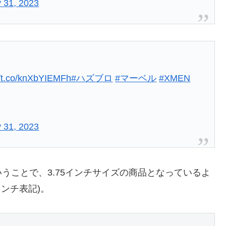
 31, 2023
//t.co/knXbYIEMFh
#ハズブロ
#マーベル
#XMEN
 31, 2023
うことで、3.75インチサイズの商品となっているよ
インチ表記)。