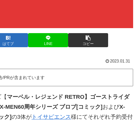
はてブ
LINE
コピー
2023.01.31
告/PRが含まれています
ズ【
マーベル・レジェンド RETRO】ゴーストライダ
-MEN60周年シリーズ ブロブ[コミック]
および
X-
ック]
の3体が
トイサピエンス
様にてそれぞれ予約受付