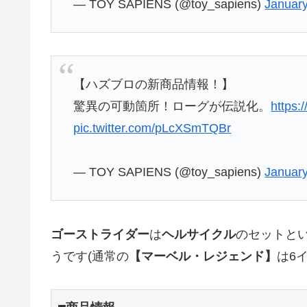
— TOY SAPIENS (@toy_sapiens)
January
【ハズブロの新商品情報！】
驚異の可動箇所！ローグが伝説化。
https:
pic.twitter.com/pLcXSmTQBr
— TOY SAPIENS (@toy_sapiens)
January
ゴーストライダー
は
ヘルサイクル
のセットとい
うです(通常の
【マーベル・レジェンド】
は6