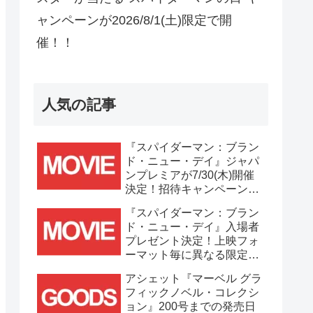
ャンペーンが2026/8/1(土)限定で開
催！！
人気の記事
『スパイダーマン：ブラン
ド・ニュー・デイ』ジャパ
ンプレミアが7/30(木)開催
決定！招待キャンペーンは
7/21(火)まで応募受付
『スパイダーマン：ブラン
中！！
ド・ニュー・デイ』入場者
プレゼント決定！上映フォ
ーマット毎に異なる限定ビ
ジュアルポスター(A3)が貰
アシェット『マーベル グラ
える！！
フィックノベル・コレクシ
ョン』200号までの発売日