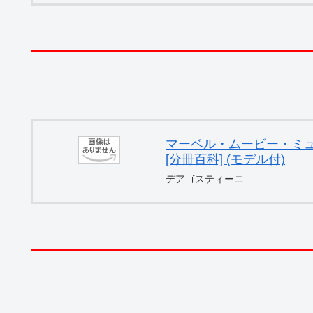
マーベル・ムービー・ミュー
[分冊百科] (モデル付)
デアゴスティーニ