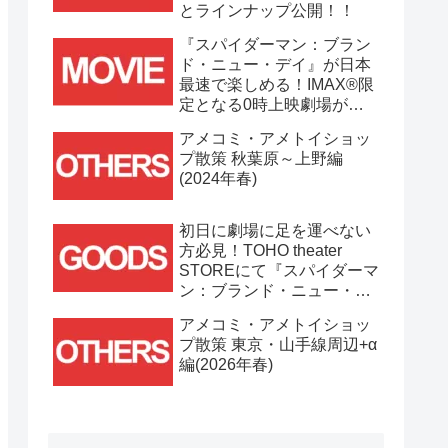
とラインナップ公開！！
『スパイダーマン：ブラン
ド・ニュー・デイ』が日本
最速で楽しめる！IMAX®限
定となる0時上映劇場が決
定！！
アメコミ・アメトイショッ
プ散策 秋葉原～上野編
(2024年春)
初日に劇場に足を運べない
方必見！TOHO theater
STOREにて『スパイダーマ
ン：ブランド・ニュー・デ
イ』劇場グッズ通販が
アメコミ・アメトイショッ
7/31(金)11時より開始！！
プ散策 東京・山手線周辺+α
編(2026年春)