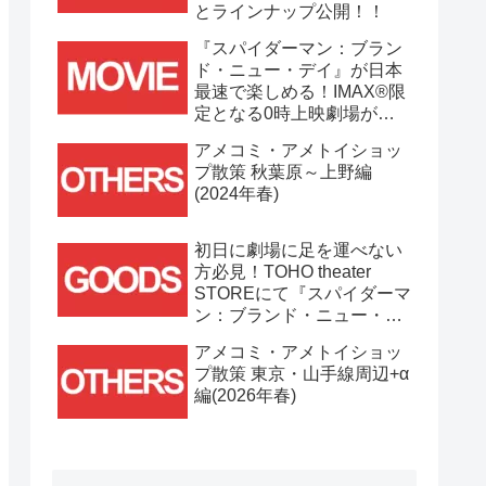
とラインナップ公開！！
『スパイダーマン：ブラン
ド・ニュー・デイ』が日本
最速で楽しめる！IMAX®限
定となる0時上映劇場が決
定！！
アメコミ・アメトイショッ
プ散策 秋葉原～上野編
(2024年春)
初日に劇場に足を運べない
方必見！TOHO theater
STOREにて『スパイダーマ
ン：ブランド・ニュー・デ
イ』劇場グッズ通販が
アメコミ・アメトイショッ
7/31(金)11時より開始！！
プ散策 東京・山手線周辺+α
編(2026年春)