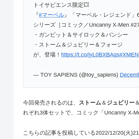
トイサピエンス限定💥
『
#マーベル
』「マーベル・レジェンド」6
シリーズ［コミック／Uncanny X-Men #
・ガンビット＆サイロック＆バンシー
・ストーム＆ジュビリー＆フォージ
が、登場！
https://t.co/jyL0BXBAqs
#XMEN
— TOY SAPIENS (@toy_sapiens)
Decemb
今回発売されるのは、
ストーム
＆
ジュビリー
れぞれ3体セットで、コミック「Uncanny X-
こちらの記事を投稿している2022/12/20(