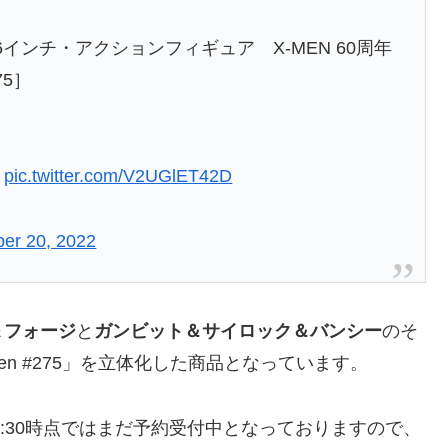
インチ・アクションフィギュア X-MEN 60周年
275］
pic.twitter.com/V2UGlET42D
er 20, 2022
＆
フォージ
と
ガンビット
＆
サイロック
＆
バンシー
のそ
Men #275」を立体化した商品となっています。
火)21:30時点ではまだ予約受付中となっておりますので、