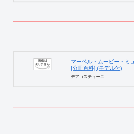
マーベル・ムービー・ミュー
[分冊百科] (モデル付)
デアゴスティーニ