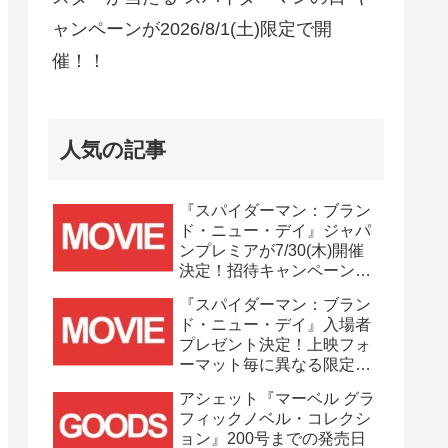
ャンペーンが2026/8/1(土)限定で開
催！！
人気の記事
『スパイダーマン：ブラン
ド・ニュー・デイ』ジャパ
ンプレミアが7/30(木)開催
決定！招待キャンペーンは
7/21(火)まで応募受付
『スパイダーマン：ブラン
中！！
ド・ニュー・デイ』入場者
プレゼント決定！上映フォ
ーマット毎に異なる限定ビ
ジュアルポスター(A3)が貰
アシェット『マーベル グラ
える！！
フィックノベル・コレクシ
ョン』200号までの発売日