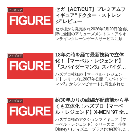
セガ【ACT/CUT】プレミアムフ
フィギュア
ィギュア“ドクター・ストレン
ジ”レビュー
セガ様から発売され2026年2月20日(金)以
降に全国のアミューズメントストアやオ
ンラインクレーンゲームサービスに順次
登場しているプライズ品【ACT/CUT】プ
レミアムフィギュア“ドクター・ストレン
ジ”を早速ゲットしてまいりました！！と
18年の時を経て最新技術で立体
フィギュア
いう...
化！【マーベル・レジェンド】
『スパイダーマン3』スパイダー
マン(ブラックスーツ)が登場！！
ハズブロ社様の【マーベル・レジェン
ド】シリーズに2007年公開『スパイダー
マン3』からシンビオートに寄生されたブ
ラックスーツのスパイダーマンが登場で
す！！
約30年ぶりの続編が配信前から早
フィギュア
くも立体化！ハズブロ【マーベ
ル・レジェンド】X-MEN ’97 全6
体の予約受付が開始！！
ハズブロ様のアクションフィギュア【マ
ーベル・レジェンド】シリーズに、今後
Disney+ (ディズニープラス)で約30年ぶり
の続編として配信が予定されている『X-