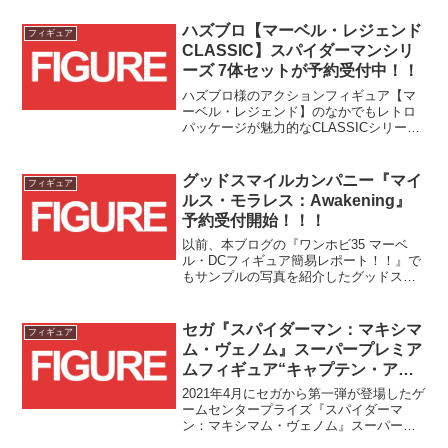
MEN '97』から全6キャラクターが早くも
登場です！！
ハズブロ【マーベル・レジェンド
フィギュア
CLASSIC】スパイダーマンシリ
ーズ 7体セットが予約受付中！！
ハズブロ様のアクションフィギュア【マ
ーベル・レジェンド】のなかでもレトロ
パッケージが魅力的なCLASSICシリーズ
にスパイダーマンシリーズ7体セットが登
場です！！
グッドスマイルカンパニー『マイ
フィギュア
ルス・モラレス：Awakening』
予約受付開始！！！
以前、本ブログの『ワンホビ35 マーベ
ル・DCフィギュア簡易レポート！！』で
もサンプルの写真を紹介したグッドスマ
イルカンパニー様の『スパイダーマン：
スパイダーバース』マイルス・モラレ
ス：Awakeningスタチューについて、遂
セガ『スパイダーマン：マキシマ
フィギュア
に予約受付が開始されました！！
ム・ヴェノム』スーパープレミア
ムフィギュア“キャプテン・アメ
リカ”を探して…
2021年4月にセガから第一弾が登場したゲ
ームセンタープライズ『スパイダーマ
ン：マキシマム・ヴェノム』スーパープ
レミアムフィギュアシリーズをご存じで