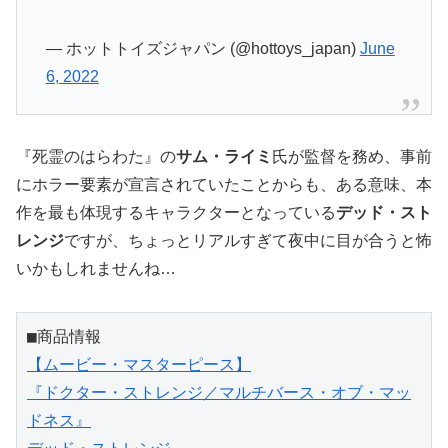
— ホットトイズジャパン (@hottoys_japan)
June
6, 2022
『死霊のはらわた』の
サム・ライミ
氏が監督を務め、事前
にホラー要素が宣言されていたことからも、ある意味、本
作を最も体現するキャラクターとなっている
デッド・スト
レンジ
ですが、ちょっとリアルすぎて夜中に目が合うと怖
いかもしれませんね…
■商品情報
【ムービー・マスターピース】
『ドクター・ストレンジ／マルチバース・オブ・マッ
ドネス』