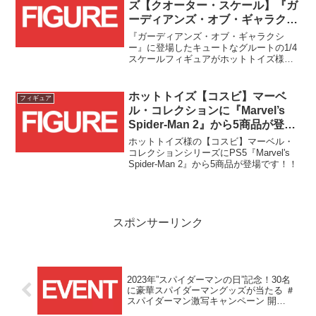
ズ【クオーター・スケール】『ガ
ーディアンズ・オブ・ギャラクシ
ー』グルート(植木鉢版)の再生産
『ガーディアンズ・オブ・ギャラクシ
分が販売中！！
ー』に登場したキュートなグルートの1/4
スケールフィギュアがホットトイズ様よ
り再生産・販売中です！！
ホットトイズ【コスビ】マーベ
フィギュア
ル・コレクションに『Marvel’s
Spider-Man 2』から5商品が登
場！！
ホットトイズ様の【コスビ】マーベル・
コレクションシリーズにPS5『Marvel's
Spider-Man 2』から5商品が登場です！！
スポンサーリンク
2023年”スパイダーマンの日”記念！30名
に豪華スパイダーマングッズが当たる ＃
スパイダーマン激写キャンペーン 開
催！！