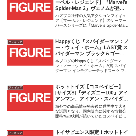
ーベル・レジェンド】『Marvel’s
Spider-Man 2』ヴェノムが登
場！！
ハズブロ社様の人気アクションフィギュ
ア【マーベル・レジェンド】のゲーマー
バースシリーズに『Marvel's Spider-Man
2』版ヴェノムが登場です！！
Happyくじ『スパイダーマン：ノ
フィギュア
ー・ウェイ・ホーム』LAST賞 ス
パイダーマン ブラック＆ゴール
ドスーツ フィギュア レビュー
本ブログのHappyくじ『スパイダーマ
ン：ノー・ウェイ・ホーム』A賞 スパイ
ダーマン インテグレーテッドスーツ フィ
ギュア レビューで紹介したA賞フィギュ
アに続き、今回は後編としてLAST賞
の"スパイダーマン ブラック＆ゴールドス
ホットトイズ【コスベイビー】
フィギュア
ーツ フィギュア"を紹介したいと思いま
[サイズS]『ディズニー100』アイ
す。
アンマン、アイアン・スパイダ
ー、ブラックパンサーの3体が
海外での商品情報発表後に世界中で大き
『Disney100 THE MARKET』限
な話題となり、国内販売に関する情報公
開待ちの状態が続いていたコスベイビー
定商品として国内発売予定！！
のDisney100モデルですが、とうとう本日
発表がありました！！
トイサピエンス限定！ホットトイ
フィギュア