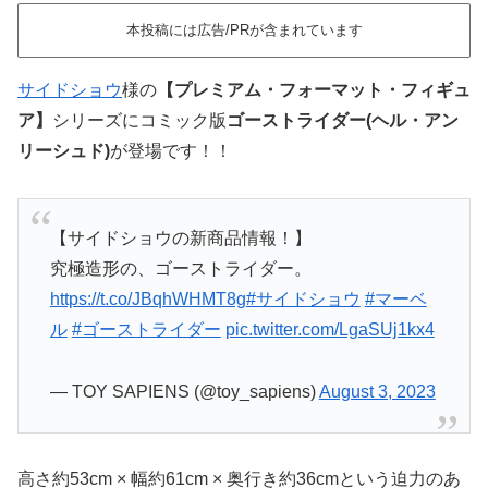
本投稿には広告/PRが含まれています
サイドショウ
様の
【プレミアム・フォーマット・フィギュ
ア】
シリーズにコミック版
ゴーストライダー(ヘル・アン
リーシュド)
が登場です！！
【サイドショウの新商品情報！】
究極造形の、ゴーストライダー。
https://t.co/JBqhWHMT8g
#サイドショウ
#マーベ
ル
#ゴーストライダー
pic.twitter.com/LgaSUj1kx4
— TOY SAPIENS (@toy_sapiens)
August 3, 2023
高さ約53cm × 幅約61cm × 奥行き約36cmという迫力のあ