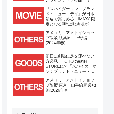
とラインナップ公開！！
『スパイダーマン：ブラン
ド・ニュー・デイ』が日本
最速で楽しめる！IMAX®限
定となる0時上映劇場が決
定！！
アメコミ・アメトイショッ
プ散策 秋葉原～上野編
(2024年春)
初日に劇場に足を運べない
方必見！TOHO theater
STOREにて『スパイダーマ
ン：ブランド・ニュー・デ
イ』劇場グッズ通販が
アメコミ・アメトイショッ
7/31(金)11時より開始！！
プ散策 東京・山手線周辺+α
編(2026年春)