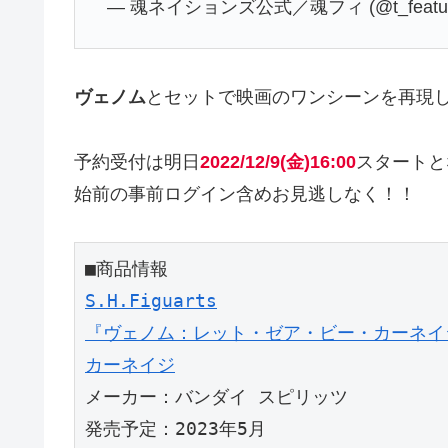
— 魂ネイションズ公式／魂フィ (@t_featur
ヴェノム
とセットで映画のワンシーンを再現
予約受付は明日
2022/12/9(金)16:00
スタートと
始前の事前ログイン含めお見逃しなく！！
S.H.Figuarts

『ヴェノム：レット・ゼア・ビー・カーネイジ
カーネイジ
メーカー：バンダイ スピリッツ

発売予定：2023年5月
