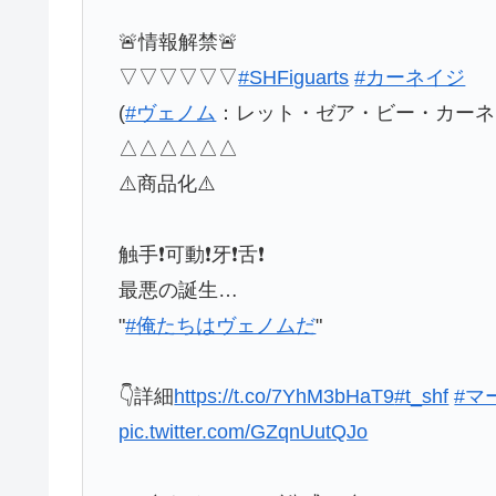
🚨情報解禁🚨
▽▽▽▽▽▽
#SHFiguarts
#カーネイジ
(
#ヴェノム
：レット・ゼア・ビー・カーネ
△△△△△△
⚠️商品化⚠️
触手❗可動❗牙❗舌❗
最悪の誕生…
"
#俺たちはヴェノムだ
"
👇詳細
https://t.co/7YhM3bHaT9
#t_shf
#マ
pic.twitter.com/GZqnUutQJo