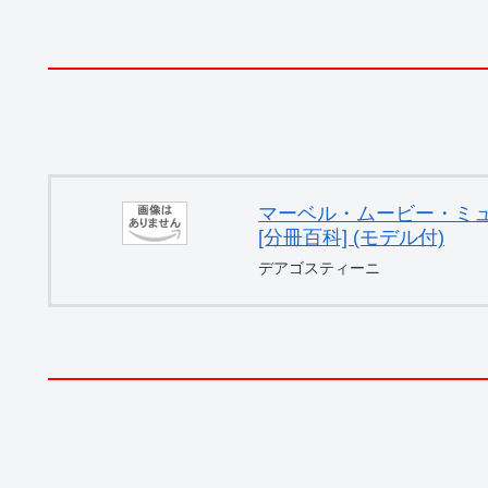
マーベル・ムービー・ミュー
[分冊百科] (モデル付)
デアゴスティーニ