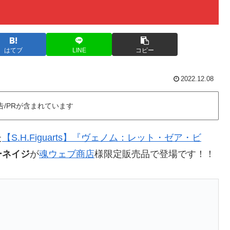
はてブ
LINE
コピー
2022.12.08
告/PRが含まれています
た
【S.H.Figuarts】『ヴェノム：レット・ゼア・ビ
ーネイジ
が
魂ウェブ商店
様限定販売品で登場です！！