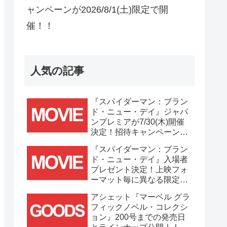
ャンペーンが2026/8/1(土)限定で開
催！！
人気の記事
『スパイダーマン：ブラン
ド・ニュー・デイ』ジャパ
ンプレミアが7/30(木)開催
決定！招待キャンペーンは
7/21(火)まで応募受付
『スパイダーマン：ブラン
中！！
ド・ニュー・デイ』入場者
プレゼント決定！上映フォ
ーマット毎に異なる限定ビ
ジュアルポスター(A3)が貰
アシェット『マーベル グラ
える！！
フィックノベル・コレクシ
ョン』200号までの発売日