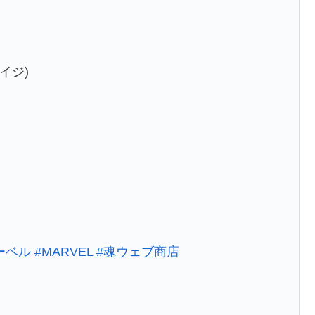
イジ)
ーベル
#MARVEL
#魂ウェブ商店