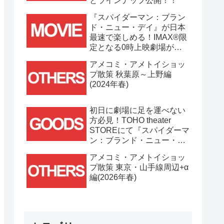
とラインナップ公開！！
『スパイダーマン：ブラン
ド・ニュー・デイ』が日本
最速で楽しめる！IMAX®限
定となる0時上映劇場が決
定！！
アメコミ・アメトイショッ
プ散策 秋葉原～上野編
(2024年春)
初日に劇場に足を運べない
方必見！TOHO theater
STOREにて『スパイダーマ
ン：ブランド・ニュー・デ
イ』劇場グッズ通販が
アメコミ・アメトイショッ
7/31(金)11時より開始！！
プ散策 東京・山手線周辺+α
編(2026年春)