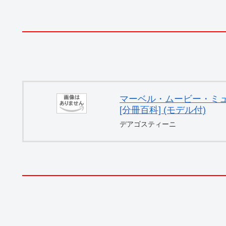
マーベル・ムービー・ミュー
[分冊百科] (モデル付)
デアゴスティーニ