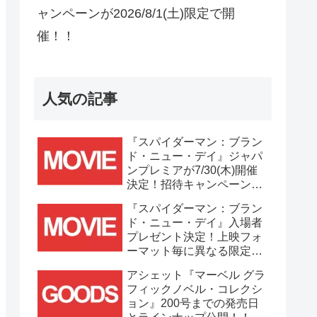
ャンペーンが2026/8/1(土)限定で開
催！！
人気の記事
『スパイダーマン：ブラン
ド・ニュー・デイ』ジャパ
ンプレミアが7/30(木)開催
決定！招待キャンペーンは
7/21(火)まで応募受付
『スパイダーマン：ブラン
中！！
ド・ニュー・デイ』入場者
プレゼント決定！上映フォ
ーマット毎に異なる限定ビ
ジュアルポスター(A3)が貰
アシェット『マーベル グラ
える！！
フィックノベル・コレクシ
ョン』200号までの発売日