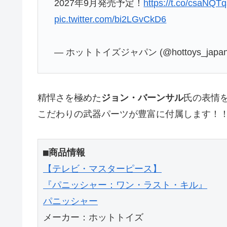
2027年9月発売予定！
https://t.co/csaNQT
pic.twitter.com/bi2LGvCkD6
— ホットトイズジャパン (@hottoys_japa
精悍さを極めた
ジョン・バーンサル
氏の表情
こだわりの武器パーツが豊富に付属します！
■商品情報
【テレビ・マスターピース】
『パニッシャー：ワン・ラスト・キル』
パニッシャー
メーカー：ホットトイズ