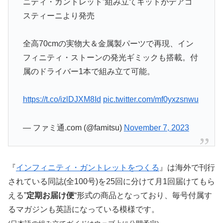
ニティ・ガントレット”組み立てキットがデアゴ
スティーニより発売
全高70cmの実物大＆金属製パーツで再現、イン
フィニティ・ストーンの発光ギミックも搭載。付
属のドライバー1本で組み立て可能。
https://t.co/izlDJXM8Id
pic.twitter.com/mf0yxzsnwu
— ファミ通.com (@famitsu)
November 7, 2023
『
インフィニティ・ガントレットをつくる
』は海外で刊行
されている同誌(全100号)を25回に分けて月1回届けてもら
える”
定期お届け便
“形式の商品となっており、毎号付属す
るマガジンも英語になっている模様です。