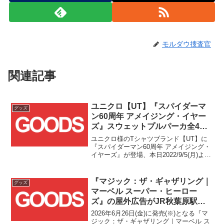
モルダウ捜査官
関連記事
ユニクロ【UT】『スパイダーマ
グッズ
ン60周年 アメイジング・イヤー
ズ』スウェットプルパーカ全4点
が販売開始！！
ユニクロ様のTシャツブランド【UT】に
『スパイダーマン60周年 アメイジング・
イヤーズ』が登場、本日2022/9/5(月)より
販売スタートとなりました！！
『マジック：ザ・ギャザリング｜
グッズ
マーベル スーパー・ヒーロー
ズ』の屋外広告がJR秋葉原駅や
京浜東北線・根岸線に期間限定掲
2026年6月26日(金)に発売(※)となる『マ
載！！
ジック：ザ・ギャザリング｜マーベル ス