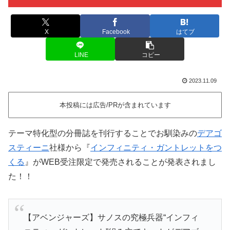
X
Facebook
はてブ
LINE
コピー
2023.11.09
本投稿には広告/PRが含まれています
テーマ特化型の分冊誌を刊行することでお馴染みの
デアゴ
スティーニ
社様から『
インフィニティ・ガントレットをつ
くる
』がWEB受注限定で発売されることが発表されまし
た！！
【アベンジャーズ】サノスの究極兵器“インフィ