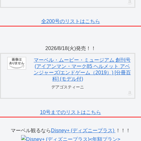
全200号のリストはこちら
2026/8/18(火)発売！！
マーベル・ムービー・ミュージアム 創刊号
(アイアンマン・マーク85 ヘルメット アベ
ンジャーズ/エンドゲーム（2019）) [分冊百
科] (モデル付)
デアゴスティーニ
10号までのリストはこちら
マーベル観るなら
Disney+ (ディズニープラス)
！！！