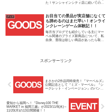
た！サンシャインシティ店に続いてのオ
ープンとなる『MARVEL STORE by
SMALL PLANET』ソラマチ店の先行販売
商品が20点以上あるほか、お買い上げ金
お目当ての景品が実店舗になくて
グッズ
額ごとに先着で非売品ノベルティグッズ
も諦めるのはまだ早い！オンライ
が貰えるようなので、気になる方はお早
ンクレーンゲーム体験記！！
めにソラマチを訪れてみては如何でしょ
うか?
毎月当ブログでも紹介している主にマー
ベル関連のプライズ新商品について、私
自身、普段は欲しい商品があったら取り
扱いのあるゲームセンターの実店舗を訪
れてゲットするようにしているのです
が、なかなかゲームセンターに行く時間
が作れず取り扱いのある実店...
スポンサーリンク
まさかの2作品同時発売！『マーベルズ』
公開記念として『ミズ・マーベル』『シ
ークレット・インベージョン』のパンフ
レットが11/10(金)より販売スタート！！
愛知から福岡へ！『Disney100 THE
MARKET in 福岡三越』が2023/11/8(水)～
11/20(月)の13日間開催！！