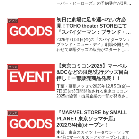
ーパー・ヒーローズ』の予約受付が3月13
日(金)よりスタートしました！！(※)WPN
店舗では6月19日(金)先行発売そして、こ
の予約受付開始に合わせて、J...
初日に劇場に足を運べない方必
グッズ
見！TOHO theater STOREにて
『スパイダーマン：ブランド・ニ
ュー・デイ』劇場グッズ通販が
2026年7月31日(金)の『スパイダーマン：
7/31(金)11時より開始！！
ブランド・ニュー・デイ』劇場公開と合
わせて劇場グッズの販売がスタートしま
すが、当日足を運べない方に朗報で
す！！7/31(金)11時よりTOHO theater
STORE様でのオンライン通販が決...
【東京コミコン2025】マーベル
グッズ
&DCなどの限定/先行グッズ目白
押し！一部販売商品発表！！
千葉・幕張メッセで2025年12月5日(金)～
7日(日)の3日間開催される東京コミコン
2025の協賛・出展企業の一部が発表され
ました！！今回も「MARVEL POP UP
STORE / TCC2025」「STARWARS
POPUP ST...
『MARVEL STORE by SMALL
グッズ
PLANET 東京ソラマチ店』
2022/3/4(金)オープン！
本日、東京スカイツリータウン・ソラマ
チ4Fにマーベルストアがオープンしまし