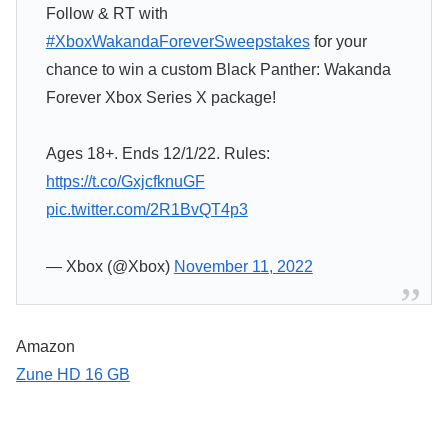
Follow & RT with
#XboxWakandaForeverSweepstakes
for your
chance to win a custom Black Panther: Wakanda
Forever Xbox Series X package!
Ages 18+. Ends 12/1/22. Rules:
https://t.co/GxjcfknuGF
pic.twitter.com/2R1BvQT4p3
— Xbox (@Xbox)
November 11, 2022
Amazon
Zune HD 16 GB