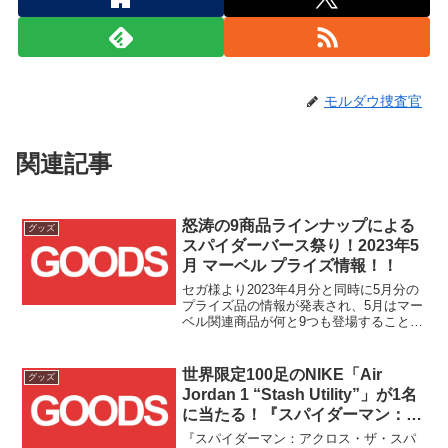
モルダウ捜査官
関連記事
怒涛の9商品ラインナップによる
グッズ
スパイダーバース祭り！2023年5
月 マーベル プライズ情報！！
セガ様より2023年4月分と同時に5月分の
プライズ品の情報が発表され、5月はマー
ベル関連商品が何と9つも登場することが
明らかとなりました！！
世界限定100足のNIKE「Air
グッズ
Jordan 1 “Stash Utility”」が1名
に当たる！『スパイダーマン：ア
クロス・ザ・スパイダーバース』
『スパイダーマン：アクロス・ザ・スパ