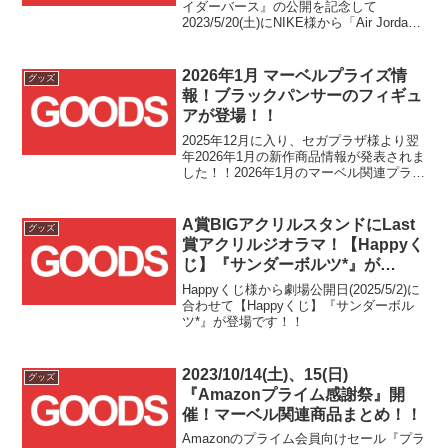
リピーターキャンペーン開催！！
イダーバース』の公開を記念して
2023/5/20(土)にNIKE様から「Air Jordan
1 High OG SP "Next Chapter/Spider-Man:
Across the Spider-Verse"」発売され即日
完売となりましたが、NIKE様とのコラボ
2026年1月 マーベルプライズ情
グッズ
スニーカーはこれだけではなかったよう
報！ブラックパンサーのフィギュ
です！！
アが登場！！
2025年12月に入り、セガプラザ様より翌
年2026年1月の新作商品情報が発表されま
した！！2026年1月のマーベル関連プライ
ズはフィギュア1商品となります！！今
回、新たに立体化されるのはコミック版
ブラックパンサーです！！マントを羽織
A賞BIGアクリルスタンドにLast
グッズ
り槍を...
賞アクリルジオラマ！【Happyく
じ】『サンダーボルツ*』が
2025/5/2(金)より発売！！
Happyくじ様から劇場公開日(2025/5/2)に
合わせて【Happyくじ】『サンダーボル
ツ*』が登場です！！
2023/10/14(土)、15(日)
グッズ
『Amazonプライム感謝祭』開
催！マーベル関連商品まとめ！！
Amazonのプライム会員向けセール『プラ