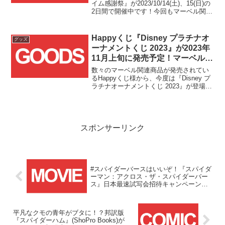
イム感謝祭』が2023/10/14(土)、15(日)の
2日間で開催中です！今回もマーベル関連
のBlu-rayやフィギュア、アパレル関連商
品などがセール価格となっておりますの
で、本投稿では個人的に気になったもの
Happyくじ『Disney プラチナオ
グッズ
をまとめていきます！！
ーナメントくじ 2023』が2023年
11月上旬に発売予定！マーベルキ
ャラも登場！！
数々のマーベル関連商品が発売されてい
るHappyくじ様から、今度は『Disney プ
ラチナオーナメントくじ 2023』が登場で
す！！
スポンサーリンク
#スパイダーバースはいいぞ！『スパイダ
ーマン：アクロス・ザ・スパイダーバー
ス』日本最速試写会招待キャンペーン第
三弾が応募受付スタート！！
平凡なクモの青年がブタに！？邦訳版
『スパイダーハム』(ShoPro Books)が