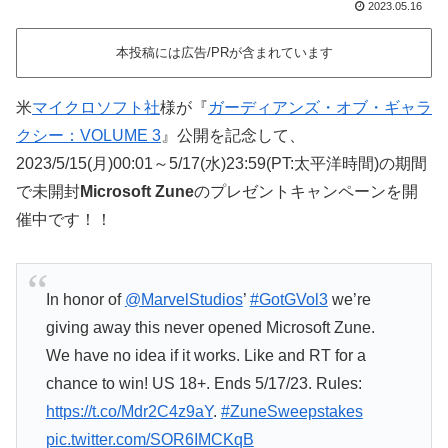
2023.05.16
本投稿には広告/PRが含まれています
米
マイクロソフト社
様が『
ガーディアンズ・オブ・ギャラ
クシー：VOLUME 3
』公開を記念して、
2023/5/15(月)00:01～5/17(水)23:59(PT:太平洋時間)の期間
で未開封
Microsoft Zune
のプレゼントキャンペーンを開
催中です！！
In honor of
@MarvelStudios
’
#GotGVol3
we’re
giving away this never opened Microsoft Zune.
We have no idea if it works. Like and RT for a
chance to win! US 18+. Ends 5/17/23. Rules:
https://t.co/Mdr2C4z9aY
.
#ZuneSweepstakes
pic.twitter.com/SOR6IMCKqB