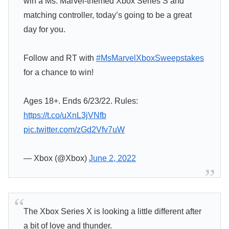
win a Ms. Marvel-themed Xbox Series S and
matching controller, today’s going to be a great
day for you.
Follow and RT with
#MsMarvelXboxSweepstakes
for a chance to win!
Ages 18+. Ends 6/23/22. Rules:
https://t.co/uXnL3jVNfb
pic.twitter.com/zGd2Vfv7uW
— Xbox (@Xbox)
June 2, 2022
The Xbox Series X is looking a little different after
a bit of love and thunder.