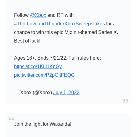
Follow
@Xbox
and RT with
#ThorLoveandThunderXboxSweepstakes
for a
chance to win this epic Mjolnir-themed Series X.
Best of luck!
Ages 18+. Ends 7/21/22. Full rules here:
https://t.co/1KilI1KnGy
pic.twitter.com/P2pOltFEQG
— Xbox (@Xbox)
July 1, 2022
Join the fight for Wakanda!