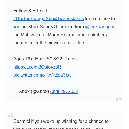
Follow & RT with
#DoctorStrangeXboxSweepstakes
for a chance to
win an Xbox Series S themed from
@DrStrange
in
the Multiverse of Madness and four controllers
themed after the movie's characters.
Ages 18+. Ends 5/18/22. Rules:
https://t.co/m3Qsjc4z3R
pic.twitter.com/xPANZoa3ka
— Xbox (@Xbox)
April 29, 2022
Cosmic! If you woke up wishing for a chance to