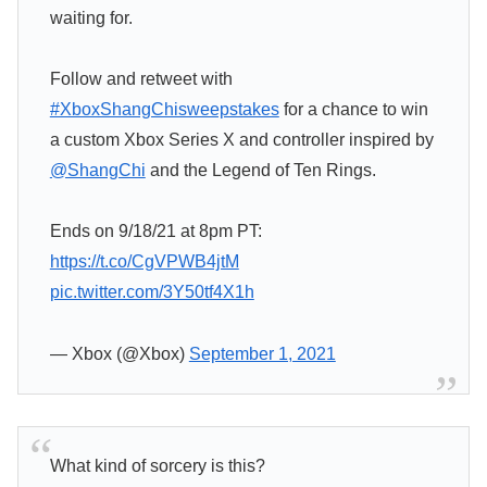
waiting for.
Follow and retweet with
#XboxShangChisweepstakes
for a chance to win
a custom Xbox Series X and controller inspired by
@ShangChi
and the Legend of Ten Rings.
Ends on 9/18/21 at 8pm PT:
https://t.co/CgVPWB4jtM
pic.twitter.com/3Y50tf4X1h
— Xbox (@Xbox)
September 1, 2021
What kind of sorcery is this?