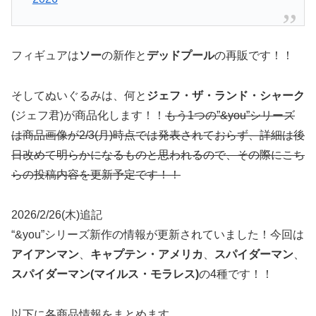
フィギュアは
ソー
の新作と
デッドプール
の再販です！！
そしてぬいぐるみは、何と
ジェフ・ザ・ランド・シャーク
(ジェフ君)が商品化します！！
もう1つの”&you”シリーズ
は商品画像が2/3(月)時点では発表されておらず、詳細は後
日改めて明らかになるものと思われるので、その際にこち
らの投稿内容を更新予定です！！
2026/2/26(木)追記
“&you”シリーズ新作の情報が更新されていました！今回は
アイアンマン
、
キャプテン・アメリカ
、
スパイダーマン
、
スパイダーマン(マイルス・モラレス)
の4種です！！
以下に各商品情報をまとめます。