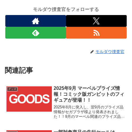
モルダウ捜査官をフォローする
モルダウ捜査官
関連記事
2025年9月 マーベルプライズ情
グッズ
報！コミック版ガンビットのフィ
ギュアが登場！！
2025年8月に突入し、翌9月のプライズ品
情報がセガプラザ様より発表されまし
た！！9月のマーベル関連のプライズ品と
しては、【ACT/CUT】プレミアムフィギ
ュア"ガンビット"が登場です！！マーベ
ル関連のプライズ品としては1商品だけと