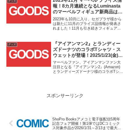
2023年11月 マーベル プライズ情
グッズ
報！8カ月連続となるLuminasta
のマーベルフィギュア新商品はコ
ミック版ブラックコスチューム
2023年も10月に入り、セガプラザ様から
スパイダーマン！！
は新たに11月のプライズ品情報が発表さ
れました！11月も引き続きフィギュアブ
ランドLuminastaからマーベルフィギュア
が登場予定です！！
『アイアンマン2』とランディー
グッズ
ズドーナツのコラボTシャツ・ス
ウェットが登場！2025/1/23(金)よ
り発売！！
マーベルファン、アイアンマンファン大
注目となる『アイアンマン2』(Amazon)
とランディーズドーナツ様のコラボTシャ
ツ&スウェットの限定発売が発表されまし
た！！ランディーズドーナツと言えば
『アイアンマン2』(Amazon)の劇中でア
イアン...
スポンサーリンク
ShoPro Booksアメコミ電子版配信5周年
記念フェア開催！第1弾ではDCコミック
ス対象作品が2026/1/31～2/13まで最大