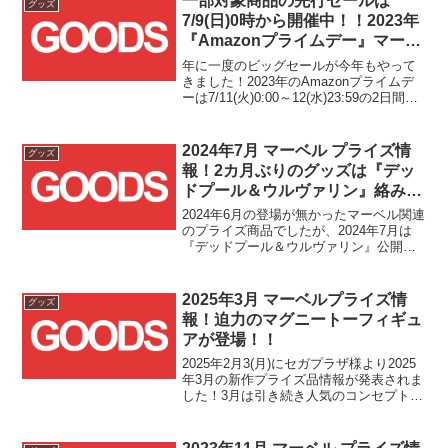
一部対象商品の先行セールは
グッズ
なります...
7/9(日)0時から開催中！！2023年
『Amazonプライムデー』マーベ
ル関連セール商品まとめ
年に一度のビッグセールが今年もやって
きました！2023年のAmazonプライムデ
ーは7/11(火)0:00～12(水)23:59の2日間開
催が予定されており、一部商品を対象と
した先行セールは7/9(日)0:00から既にス
タートしております！！
2024年7月 マーベル プライズ情
グッズ
報！2カ月ぶりのグッズは『デッ
ドプール＆ウルヴァリン』絡みが
中心に！！
2024年6月の登場が無かったマーベル関連
のプライズ商品でしたが、2024年7月は
『デッドプール＆ウルヴァリン』公開に
合わせて、デッドプールとウルヴァリン
関連のグッズが多数登場です！！
2025年3月 マーベルプライズ情
グッズ
報！迫力のマグニートーフィギュ
アが登場！！
2025年2月3(月)にセガプラザ様より2025
年3月の新作プライズ品情報が発表されま
した！3月は引き続き人気のコンセプトブ
ランドACT/CUTからマーベルのフィギュ
アが登場します！！