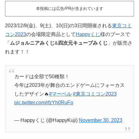
本投稿には広告/PRが含まれています
2023/12/8(金)、9(土)、10(日)の3日間開催される
東京コミ
コン2023
の会場限定商品として
Happyくじ
様のブースで
「
ムジョルニアみくじ
&
四次元キューブみくじ
」が販売さ
れます！！
カードは全部で50種類！
今年は2023年が舞台のエンドゲームにフォーカス
したデザイン🔥
#マーベル
#東京コミコン2023
pic.twitter.com/rfzYh0RuFo
— Happyくじ (@HappyKuji)
November 30, 2023