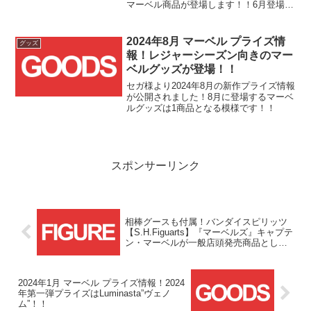
マーベル商品が登場します！！6月登場の
マーベルプライズはハイクオリティフィ
ギュアブランド【Luminasta】シリーズの
ハルクの再販となります！！前回2024
2024年8月 マーベル プライズ情
グッズ
年...
報！レジャーシーズン向きのマー
ベルグッズが登場！！
セガ様より2024年8月の新作プライズ情報
が公開されました！8月に登場するマーベ
ルグッズは1商品となる模様です！！
スポンサーリンク
相棒グースも付属！バンダイスピリッツ
【S.H.Figuarts】『マーベルズ』キャプテ
ン・マーベルが一般店頭発売商品として
2023/12/1(金)より予約開始！！
2024年1月 マーベル プライズ情報！2024
年第一弾プライズはLuminasta”ヴェノ
ム”！！