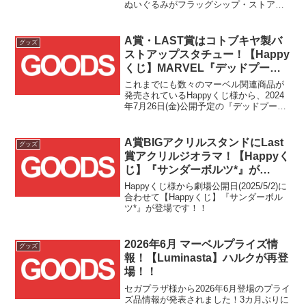
ぬいぐるみがフラッグシップ・ストアの
トイサピエンス様店頭にて2025年10月17
日(金)より販売されます！！ソフビは香港
のソフビメーカーKaiju One様とのコラ
A賞・LAST賞はコトブキヤ製バ
グッズ
ボ...
ストアップスタチュー！【Happy
くじ】MARVEL『デッドプール
＆ウルヴァリン』が2024年7月下
これまでにも数々のマーベル関連商品が
旬より発売！！
発売されているHappyくじ様から、2024
年7月26日(金)公開予定の『デッドプール
＆ウルヴァリン』が新たに商品化されま
す！！
A賞BIGアクリルスタンドにLast
グッズ
賞アクリルジオラマ！【Happyく
じ】『サンダーボルツ*』が
2025/5/2(金)より発売！！
Happyくじ様から劇場公開日(2025/5/2)に
合わせて【Happyくじ】『サンダーボル
ツ*』が登場です！！
2026年6月 マーベルプライズ情
グッズ
報！【Luminasta】ハルクが再登
場！！
セガプラザ様から2026年6月登場のプライ
ズ品情報が発表されました！3カ月ぶりに