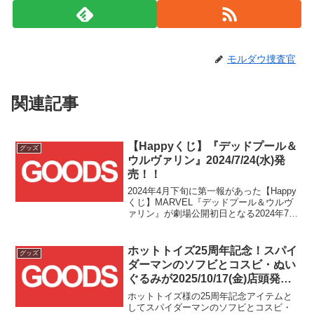
モルダウ捜査官
関連記事
【Happyくじ】『デッドプール＆
グッズ
ウルヴァリン』2024/7/24(水)発
売！！
2024年4月下旬に第一報があった【Happy
くじ】MARVEL『デッドプール＆ウルヴ
ァリン』が劇場公開初日となる2024年7月
24日(水)に遂に発売されます！！
ホットトイズ25周年記念！スパイ
グッズ
ダーマンのソフビとコスビ・ぬい
ぐるみが2025/10/17(金)店頭発売
開始！！
ホットトイズ様の25周年記念アイテムと
してスパイダーマンのソフビとコスビ・