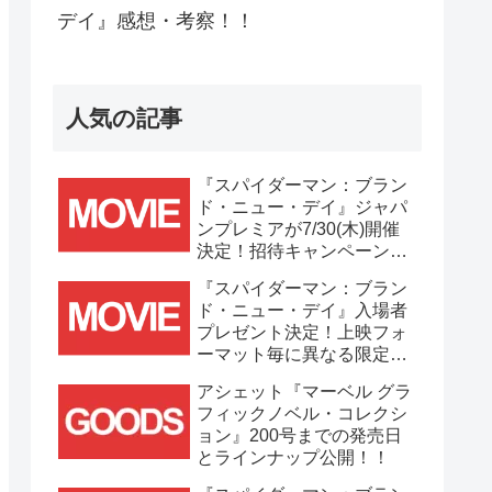
デイ』感想・考察！！
人気の記事
『スパイダーマン：ブラン
ド・ニュー・デイ』ジャパ
ンプレミアが7/30(木)開催
決定！招待キャンペーンは
7/21(火)まで応募受付
『スパイダーマン：ブラン
中！！
ド・ニュー・デイ』入場者
プレゼント決定！上映フォ
ーマット毎に異なる限定ビ
ジュアルポスター(A3)が貰
アシェット『マーベル グラ
える！！
フィックノベル・コレクシ
ョン』200号までの発売日
とラインナップ公開！！