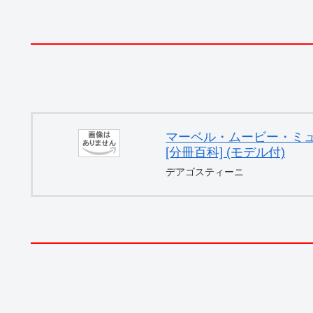
マーベル・ムービー・ミュー
[分冊百科] (モデル付)
デアゴスティーニ