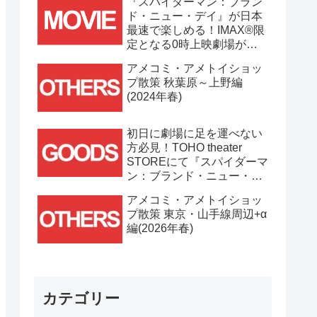
『スパイダーマン：ブラン
ド・ニュー・デイ』が日本
最速で楽しめる！IMAX®限
定となる0時上映劇場が決
定！！
アメコミ・アメトイショッ
プ散策 秋葉原～上野編
(2024年春)
初日に劇場に足を運べない
方必見！TOHO theater
STOREにて『スパイダーマ
ン：ブランド・ニュー・デ
イ』劇場グッズ通販が
アメコミ・アメトイショッ
7/31(金)11時より開始！！
プ散策 東京・山手線周辺+α
編(2026年春)
カテゴリー