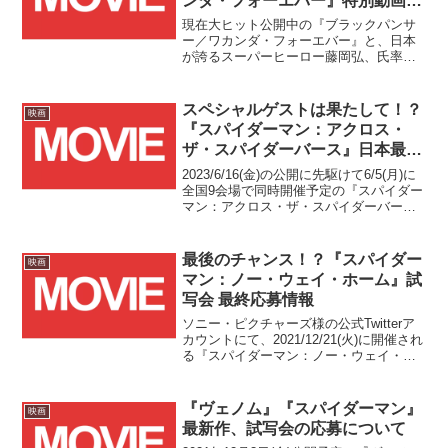
ンダ・フォーエバー』特別動画
”藤岡弘、探検隊 ワカンダ王国を
現在大ヒット公開中の『ブラックパンサ
目指せ！”公開！！
ー／ワカンダ・フォーエバー』と、日本
が誇るスーパーヒーロー藤岡弘、氏率い
る"藤岡弘、探検隊"の夢のコラボ動画が
本日公開されました！！
スペシャルゲストは果たして！？
映画
『スパイダーマン：アクロス・
ザ・スパイダーバース』日本最速
試写会 レッドカーペット生配信
2023/6/16(金)の公開に先駆けて6/5(月)に
決定！！
全国9会場で同時開催予定の『スパイダー
マン：アクロス・ザ・スパイダーバー
ス』日本最速試写会の様子が18:30頃より
生配信されることが発表されました！！
最後のチャンス！？『スパイダー
映画
マン：ノー・ウェイ・ホーム』試
写会 最終応募情報
ソニー・ピクチャーズ様の公式Twitterア
カウントにて、2021/12/21(火)に開催され
る『スパイダーマン：ノー・ウェイ・ホ
ーム』試写会の最後の応募チャンスにつ
いてツイートがありました。
『ヴェノム』『スパイダーマン』
映画
最新作、試写会の応募について