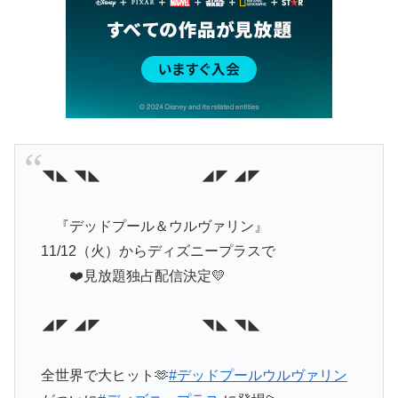
◥◣ ◥◣ ◢◤ ◢◤
『デッドプール＆ウルヴァリン』
11/12（火）からディズニープラスで
❤️見放題独占配信決定💛
◢◤ ◢◤ ◥◣ ◥◣
全世界で大ヒット🫶
#デッドプールウルヴァリン