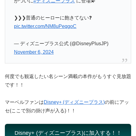
がついに
#ディズニープラス
に登場💫
❯❯❯普通のヒーローに飽きてない❓
pic.twitter.com/NM8uPeqgoC
— ディズニープラス公式 (@DisneyPlusJP)
November 6, 2024
何度でも観返したい名シーン満載の本作がもうすぐ見放題
です！！
マーベルファンは
Disney+ (ディズニープラス)
の前にアッ
セ(ここで別の掛け声が入る)！！
Disney+ (ディズニープラス)に加入する！！