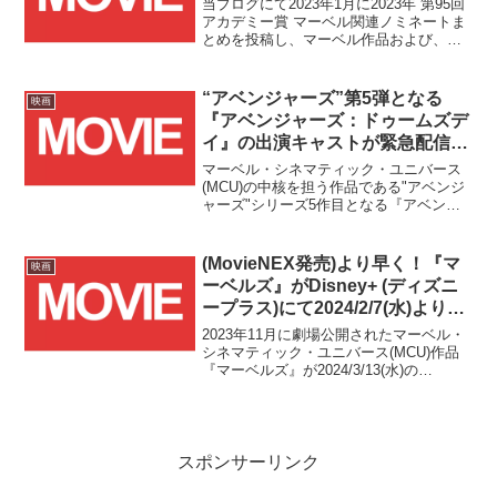
当ブログにて2023年1月に2023年 第95回
アカデミー賞 マーベル関連ノミネートま
とめを投稿し、マーベル作品および、今
回のノミネート作品以外で過去にマーベ
ル作品に関わったことがある、または今
後関わる予定がある方々のノミネートを
“アベンジャーズ”第5弾となる
映画
まとめましたが、日本時間で本日2023年3
『アベンジャーズ：ドゥームズデ
月13日(月)に授賞式が行われ、遂に各部門
イ』の出演キャストが緊急配信に
の受賞作品および受賞者が発表されまし
て一挙に発表！！
た！！そこで、こちらの投稿ではマーベ
マーベル・シネマティック・ユニバース
ル作品および関係する方々の受賞につい
(MCU)の中核を担う作品である"アベンジ
てまとめていきます！！
ャーズ"シリーズ5作目となる『アベンジ
ャーズ：ドゥームズデイ』の出演キャス
ト情報がマーベル・スタジオ公式Xアカウ
ントの緊急生配信にて発表されまし
(MovieNEX発売)より早く！『マ
映画
た！！
ーベルズ』がDisney+ (ディズニ
ープラス)にて2024/2/7(水)より見
放題独占配信決定！！
2023年11月に劇場公開されたマーベル・
シネマティック・ユニバース(MCU)作品
『マーベルズ』が2024/3/13(水)の
MovieNEX発売に先駆けてDisney+ (ディ
ズニープラス)にて早くも見放題独占配信
決定です！！
スポンサーリンク