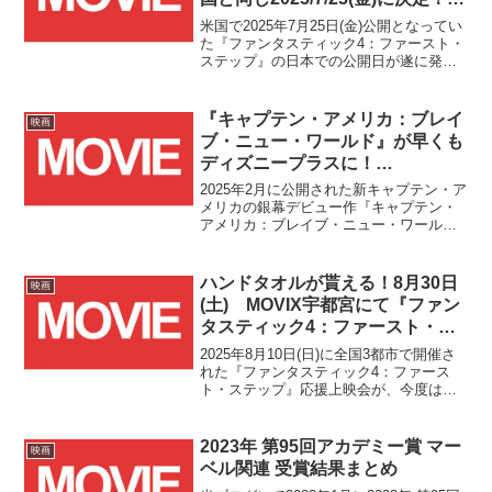
新予告にはシルバーサーファーの
米国で2025年7月25日(金)公開となってい
姿も！！
た『ファンタスティック4：ファースト・
ステップ』の日本での公開日が遂に発表
されました！米国と同日の7月25日(金)公
開となります！！
『キャプテン・アメリカ：ブレイ
映画
ブ・ニュー・ワールド』が早くも
ディズニープラスに！
2025/5/28(水)より見放題独占配信
2025年2月に公開された新キャプテン・ア
決定！！
メリカの銀幕デビュー作『キャプテン・
アメリカ：ブレイブ・ニュー・ワール
ド』が早くもDisney+ (ディズニープラス)
で見放題独占配信決定です！！Disney+
(ディズニープラス)に加入する！！ ...
ハンドタオルが貰える！8月30日
映画
(土) MOVIX宇都宮にて『ファン
タスティック4：ファースト・ス
テップ』応援上映会開催！！
2025年8月10日(日)に全国3都市で開催さ
れた『ファンタスティック4：ファース
ト・ステップ』応援上映会が、今度は栃
木・MOVIX宇都宮にて開催されます！！
来場者特典はハンドタオル！『ファンタ
スティック4：ファースト・ステップ』応
2023年 第95回アカデミー賞 マー
映画
援上映会...
ベル関連 受賞結果まとめ