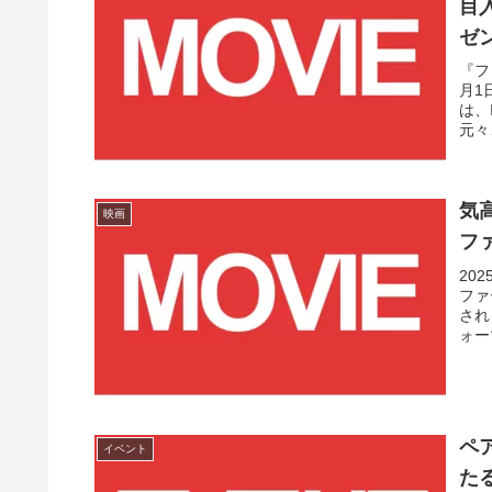
目
ゼ
『フ
月1
は、
元々
気
映画
フ
20
ファ
され
ォーマ
ペ
イベント
た