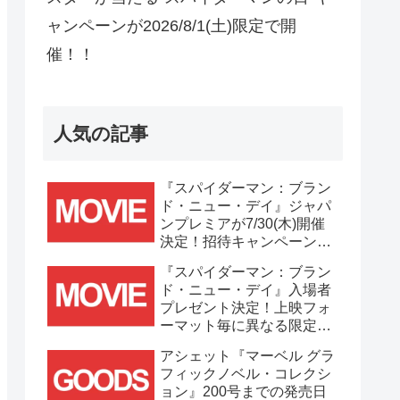
ャンペーンが2026/8/1(土)限定で開
催！！
人気の記事
『スパイダーマン：ブラン
ド・ニュー・デイ』ジャパ
ンプレミアが7/30(木)開催
決定！招待キャンペーンは
7/21(火)まで応募受付
『スパイダーマン：ブラン
中！！
ド・ニュー・デイ』入場者
プレゼント決定！上映フォ
ーマット毎に異なる限定ビ
ジュアルポスター(A3)が貰
アシェット『マーベル グラ
える！！
フィックノベル・コレクシ
ョン』200号までの発売日