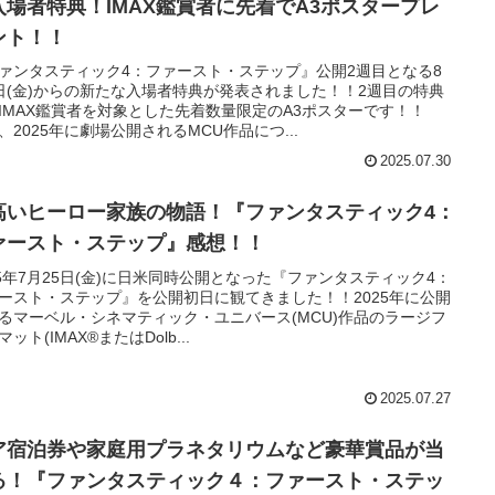
入場者特典！IMAX鑑賞者に先着でA3ポスタープレ
ント！！
ァンタスティック4：ファースト・ステップ』公開2週目となる8
日(金)からの新たな入場者特典が発表されました！！2週目の特典
IMAX鑑賞者を対象とした先着数量限定のA3ポスターです！！
、2025年に劇場公開されるMCU作品につ...
2025.07.30
高いヒーロー家族の物語！『ファンタスティック4：
ァースト・ステップ』感想！！
25年7月25日(金)に日米同時公開となった『ファンタスティック4：
ースト・ステップ』を公開初日に観てきました！！2025年に公開
るマーベル・シネマティック・ユニバース(MCU)作品のラージフ
ット(IMAX®またはDolb...
2025.07.27
ア宿泊券や家庭用プラネタリウムなど豪華賞品が当
る！『ファンタスティック４：ファースト・ステッ