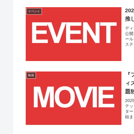
2
イベント
推し
ディ
公開
ール
ステ
『
映画
ィズ
題
20
テッ
ター
始まる