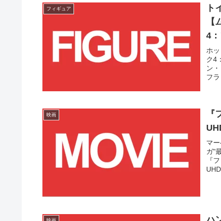
ト
フィギュア
【
4
場
ホッ
ク4
ン・
フラ
『
映画
UH
マー
ガ"
『フ
UHD
ハ
映画