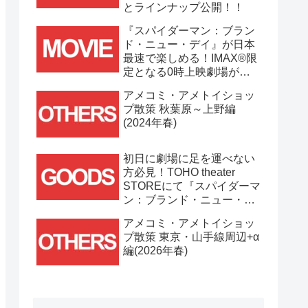
とラインナップ公開！！
『スパイダーマン：ブラン
ド・ニュー・デイ』が日本
最速で楽しめる！IMAX®限
定となる0時上映劇場が決
定！！
アメコミ・アメトイショッ
プ散策 秋葉原～上野編
(2024年春)
初日に劇場に足を運べない
方必見！TOHO theater
STOREにて『スパイダーマ
ン：ブランド・ニュー・デ
イ』劇場グッズ通販が
アメコミ・アメトイショッ
7/31(金)11時より開始！！
プ散策 東京・山手線周辺+α
編(2026年春)