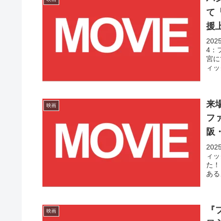
て
援
20
4：
宮に
ィッ
来
映画
フ
阪
20
ィッ
た！
ある
『
映画