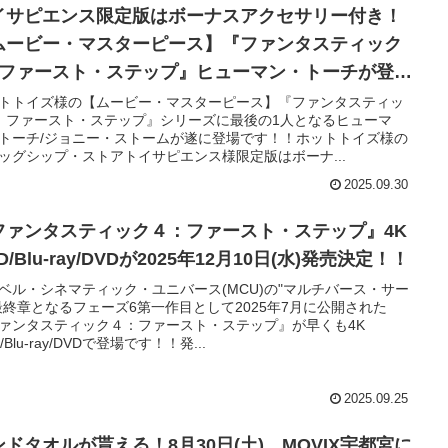
イサピエンス限定版はボーナスアクセサリー付き！
ムービー・マスターピース】『ファンタスティック
：ファースト・ステップ』ヒューマン・トーチが登
！！
トトイズ様の【ムービー・マスターピース】『ファンタスティッ
：ファースト・ステップ』シリーズに最後の1人となるヒューマ
トーチ/ジョニー・ストームが遂に登場です！！ホットトイズ様の
ッグシップ・ストアトイサピエンス様限定版はボーナ...
2025.09.30
ファンタスティック４：ファースト・ステップ』4K
D/Blu-ray/DVDが2025年12月10日(水)発売決定！！
ベル・シネマティック・ユニバース(MCU)の"マルチバース・サー
最終章となるフェーズ6第一作目として2025年7月に公開された
ァンタスティック４：ファースト・ステップ』が早くも4K
/Blu-ray/DVDで登場です！！発...
2025.09.25
ンドタオルが貰える！8月30日(土) MOVIX宇都宮に