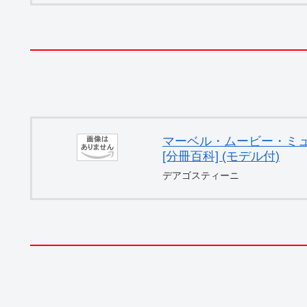
マーベル・ムービー・ミュー
[分冊百科] (モデル付)
デアゴスティーニ