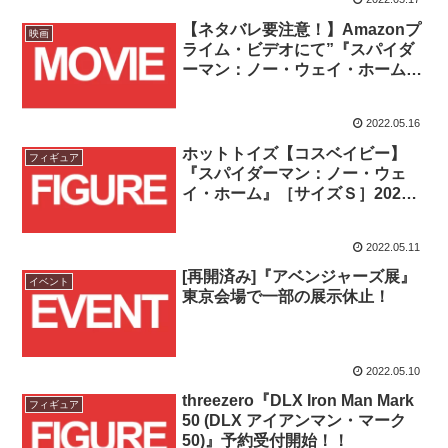
【ネタバレ要注意！】Amazonプ
映画
ライム・ビデオにて”『スパイダ
ーマン：ノー・ウェイ・ホーム』
までの道のり”配信中！！
2022.05.16
ホットトイズ【コスベイビー】
フィギュア
『スパイダーマン：ノー・ウェ
イ・ホーム』［サイズＳ］2022
年6月発売予定の全5種が予約受付
開始！！
2022.05.11
[再開済み]『アベンジャーズ展』
イベント
東京会場で一部の展示休止！
2022.05.10
threezero『DLX Iron Man Mark
フィギュア
50 (DLX アイアンマン・マーク
50)』予約受付開始！！