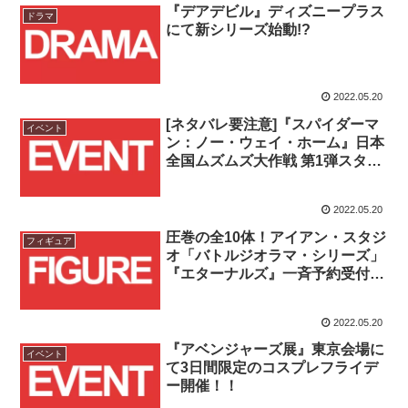
『デアデビル』ディズニープラス
ドラマ
にて新シリーズ始動!?
2022.05.20
[ネタバレ要注意]『スパイダーマ
イベント
ン：ノー・ウェイ・ホーム』日本
全国ムズムズ大作戦 第1弾スター
ト！！
2022.05.20
圧巻の全10体！アイアン・スタジ
フィギュア
オ「バトルジオラマ・シリーズ」
『エターナルズ』一斉予約受付開
始！！
2022.05.20
『アベンジャーズ展』東京会場に
イベント
て3日間限定のコスプレフライデ
ー開催！！