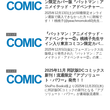
ン限定カバー版『バットマン：ア
ニメイテッド・アドベンチャー
②』のコミコン当日キャンセル分
2025年12月13日(土)の50冊限定オンライ
が2026/1/1(木)12時より限定販
ン通販で購入できなかった方々に朗報で
す！！桃桃子(@peachmomoko60)先生サ
売！！
イン入り東京コミコン限定カバー版『バ
ットマン：アニメイテッド・アドベンチ
ャー②』のコミコン当日キャンセル分...
『バットマン：アニメイテッド・
コミック
アドベンチャー②』桃桃子先生サ
イン入り東京コミコン限定カバー
版が12/13(土)12時より50冊限定
2025年12月5日(金)にフェーズシックス出
販売！！
版様より発売された『バットマン：アニ
メイテッド・アドベンチャー②』の東京
コミコン限定カバー版が桃桃子(peach
MoMoko)先生のサイン&シリアルNo.入り
で公式通販サイトにて販売されます！...
2025年11月 邦訳版DCコミックス
コミック
新刊！流通限定『アブソリュー
ト・パワー』発売！！
ShoPro Books様より2025年11月20日(木)
に邦訳版DCコミックの新刊となる『アブ
ソリュート・パワー』が書籍版流通限定
で発売されました！！アマンダ・ウォラ
ーの手により追い詰められていくジャス
ティス・リーグの面々...って、彼女...