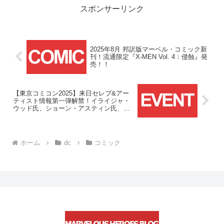
スポンサーリンク
2025年8月 邦訳版マーベル・コミック新
刊！流通限定『X-MEN Vol. 4：侵蝕』発
売！！
【東京コミコン2025】来日セレブ&アー
ティスト情報第一弾解禁！イライジャ・
ウッド氏、ショーン・アスティン氏、ジ
ム・リー氏の来日が決定！！
ホーム
dc
コミック