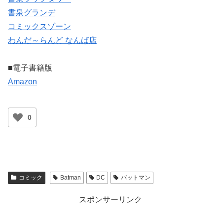
書泉グランデ
コミックスゾーン
わんだ～らんど なんば店
■電子書籍版
Amazon
0
コミック
Batman
DC
バットマン
スポンサーリンク