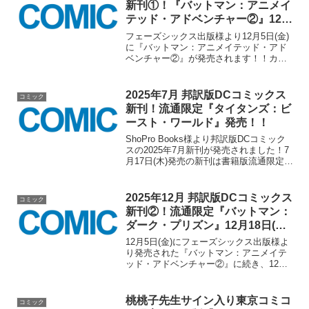
新刊①！『バットマン：アニメイ
テッド・アドベンチャー②』12月
5日(金)発売！！
フェーズシックス出版様より12月5日(金)
に『バットマン：アニメイテッド・アド
ベンチャー②』が発売されます！！カバ
ーは全3種(通常版、限定版、東京コミコ
ン限定版)で、東京コミコン限定版は東京
コミコン2025会場でしか買えません！！1
2025年7月 邦訳版DCコミックス
コミック
日100...
新刊！流通限定『タイタンズ：ビ
ースト・ワールド』発売！！
ShoPro Books様より邦訳版DCコミック
スの2025年7月新刊が発売されました！7
月17日(木)発売の新刊は書籍版流通限定と
なる『タイタンズ：ビースト・ワール
ド』です！！■商品情報『タイタンズ：ビ
ースト・ワールド』※書籍版流通限定
2025年12月 邦訳版DCコミックス
コミック
定...
新刊②！流通限定『バットマン：
ダーク・プリズン』12月18日(木)
発売！！
12月5日(金)にフェーズシックス出版様よ
り発売された『バットマン：アニメイテ
ッド・アドベンチャー②』に続き、12月
18日(木)にはShoPro Books様より書籍版
流通限定となる『バットマン：ダーク・
プリズン』が発売となりました！！本
桃桃子先生サイン入り東京コミコ
コミック
作...