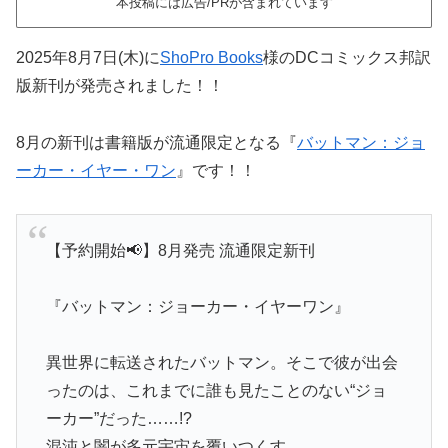
本投稿には広告/PRが含まれています
2025年8月7日(木)に
ShoPro Books
様のDCコミックス邦訳
版新刊が発売されました！！
8月の新刊は書籍版が流通限定となる『
バットマン：ジョ
ーカー・イヤー・ワン
』です！！
【予約開始📢】8月発売 流通限定新刊
『バットマン：ジョーカー・イヤーワン』
異世界に転送されたバットマン。そこで彼が出会
ったのは、これまでに誰も見たことのない“ジョ
ーカー”だった……!?
混沌と闇が多元宇宙を覆いつくす……