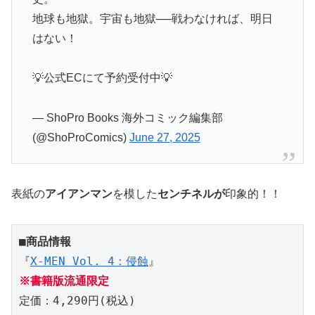
地球も地獄。宇宙も地獄──戦わなければ、明日
はない！
💡公式ECにて予約受付中💡
— ShoPro Books 海外コミック編集部
(@ShoProComics)
June 27, 2025
表紙の
アイアンマン
を模した
センチネルが
印象的！！
■商品情報
『
X-MEN Vol. 4：侵蝕
』
※書籍版流通限定
定価：4,290円(税込)