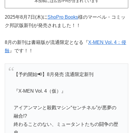
本投稿には広告/PRが含まれています
2025年8月7日(木)に
ShoPro Books
様のマーベル・コミッ
ク邦訳版新刊が発売されました！！
8月の新刊は書籍版が流通限定となる『
X-MEN Vol. 4：侵
蝕
』です！！
【予約開始📢】8月発売 流通限定新刊
『X-MEN Vol. 4（仮）』
アイアンマンと殺戮マシン“センチネル”が悪夢の
融合!?
終わることのない、ミュータントたちの闘争の歴
史。