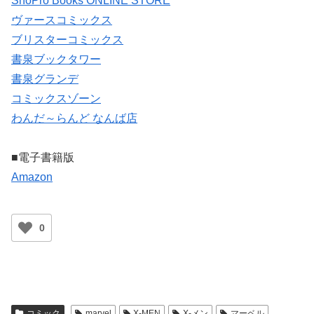
ShoPro Books ONLINE STORE
ヴァースコミックス
ブリスターコミックス
書泉ブックタワー
書泉グランデ
コミックスゾーン
わんだ～らんど なんば店
■電子書籍版
Amazon
0
コミック
marvel
X-MEN
X-メン
マーベル