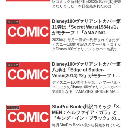
『デッドプール：ブラック、ホワ
訳コミック新刊が本日2023/10/26(木)発売
となりました！本日発売されたのは『ア
イト＆ブラッド』の3冊が
ベンジャーズ／ファンタスティック・フ
2023/10/26(木)発売！！
ォー：エンパイヤ』『ミズ・マーベル：
チーム・アップ』『デッドプール：ブラ
Disney100ヴァリアントカバー第
コミック
ック、ホワイト＆ブラッド』の3冊で
11弾は『Secret Wars(1984) #1』
す！！
がモチーフ！『AMAZING
SPIDER-MAN #37』の国内販売
2023年に毎月一冊ずつ刊行されてきたデ
が2023/11/11(土)よりスター
ィズニー100周年記念のマーベル・コミッ
クDisney100ヴァリアントカバーも残すと
ト！！
ころ今月を入れてあと2回分となりました
が、そのラス前号にあたる『AMAZING
SPIDER-MAN #37』の国内販売が本日
Disney100ヴァリアントカバー第
コミック
2023/11/11(土)よりスタートしました！！
八弾は『Edge of Spider-
Verse(2014) #2』がモチーフ！
『AMAZING SPIDER-MAN
ディズニー100周年を記念したマーベル・
#32』の国内販売が2023/8/26(土)
コミックのDisney100ヴァリアントカバー
第8弾となる『AMAZING SPIDER-MAN
開始！！
#32』が、本日2023/8/26(土)より国内のア
メコミ取扱店様にて販売開始となりまし
た！！
ShoPro Books邦訳コミック『X-
コミック
MEN：ヘルファイア・ガラ』と
『キング・イン・ブラック』の2
冊が2023/11/24(金)発売！！
毎月ShoPro Books様から発売されている