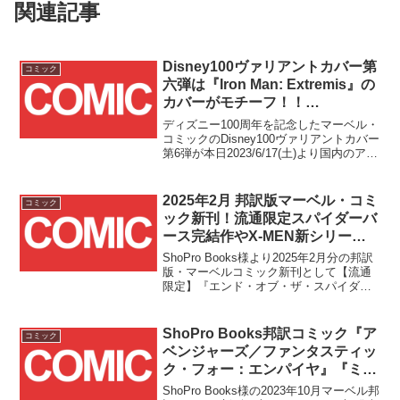
関連記事
Disney100ヴァリアントカバー第
コミック
六弾は『Iron Man: Extremis』の
カバーがモチーフ！！
『AMAZING SPIDER-MAN
ディズニー100周年を記念したマーベル・
#27』の国内販売がスタート！！
コミックのDisney100ヴァリアントカバー
第6弾が本日2023/6/17(土)より国内のアメ
コミ取扱店舗様にて販売開始となりまし
た！！
2025年2月 邦訳版マーベル・コミ
コミック
ック新刊！流通限定スパイダーバ
ース完結作やX-MEN新シリー
ズ、マーベルズ・スナップショッ
ShoPro Books様より2025年2月分の邦訳
トの3冊が発売！！
版・マーベルコミック新刊として【流通
限定】『エンド・オブ・ザ・スパイダー
バース』、そして一般流通『イモータル
X-MEN Vol.1：不滅』、『マーベルズ・
スナップショット』の3冊が2/20(木)に一
ShoPro Books邦訳コミック『ア
コミック
挙発売です！！
ベンジャーズ／ファンタスティッ
ク・フォー：エンパイヤ』『ミ
ズ・マーベル：チーム・アップ』
ShoPro Books様の2023年10月マーベル邦