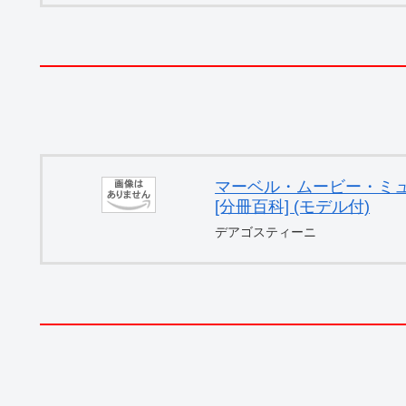
マーベル・ムービー・ミュー
[分冊百科] (モデル付)
デアゴスティーニ