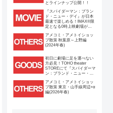
とラインナップ公開！！
『スパイダーマン：ブラン
ド・ニュー・デイ』が日本
最速で楽しめる！IMAX®限
定となる0時上映劇場が決
定！！
アメコミ・アメトイショッ
プ散策 秋葉原～上野編
(2024年春)
初日に劇場に足を運べない
方必見！TOHO theater
STOREにて『スパイダーマ
ン：ブランド・ニュー・デ
イ』劇場グッズ通販が
アメコミ・アメトイショッ
7/31(金)11時より開始！！
プ散策 東京・山手線周辺+α
編(2026年春)