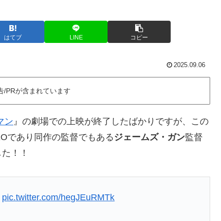
はてブ
LINE
コピー
2025.09.06
告/PRが含まれています
マン
』の劇場での上映が終了したばかりですが、この
EOであり同作の監督でもある
ジェームズ・ガン
監督
した！！
.
pic.twitter.com/hegJEuRMTk