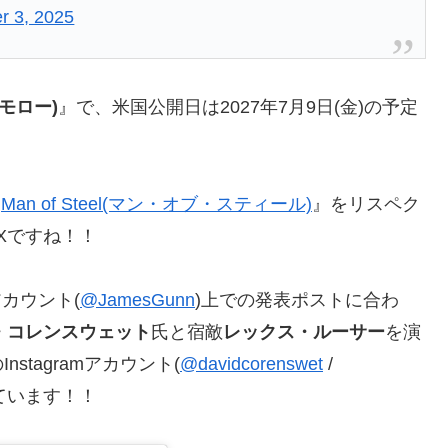
r 3, 2025
ゥモロー)
』で、米国公開日は2027年7月9日(金)の予定
『
Man of Steel(マン・オブ・スティール)
』をリスペク
Xですね！！
rアカウント(
@JamesGunn
)上での発表ポストに合わ
・コレンスウェット
氏と宿敵
レックス・ルーサー
を演
stagramアカウント(
@davidcorenswet
/
ています！！