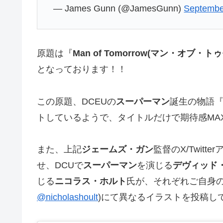
— James Gunn (@JamesGunn)
Septembe
原題は『
Man of Tomorrow(マン・オブ・ト
となっております！！
この原題、DCEUの
スーパーマン
誕生の物語
トしているようで、タイトルだけで期待感MA
また、上記
ジェームズ・ガン
監督のX/Twitte
せ、DCUで
スーパーマン
を演じる
デヴィッド
じる
ニコラス・ホルト
氏が、それぞれご自身のIn
@nicholashoult
)にて異なるイラストを投稿し