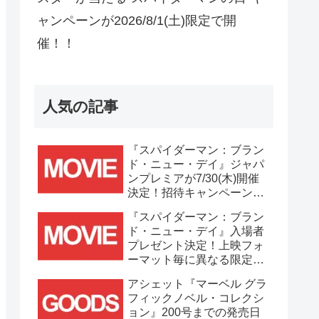
ャンペーンが2026/8/1(土)限定で開
催！！
人気の記事
『スパイダーマン：ブラン
ド・ニュー・デイ』ジャパ
ンプレミアが7/30(木)開催
決定！招待キャンペーンは
7/21(火)まで応募受付
『スパイダーマン：ブラン
中！！
ド・ニュー・デイ』入場者
プレゼント決定！上映フォ
ーマット毎に異なる限定ビ
ジュアルポスター(A3)が貰
アシェット『マーベル グラ
える！！
フィックノベル・コレクシ
ョン』200号までの発売日