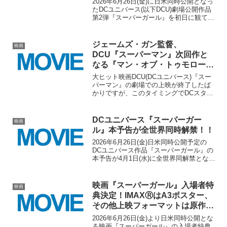
2026年6月26日(金)に日米同時公開となっ
たDCユニバース(以下DCU)劇場公開作品
第2弾『スーパーガール』を初日に観てき
ました！！本作は先着の入場者特典とし
てIMAX®版ではIMAXビジュアルのA3ポ
スターが、そしてそれ以外の上映フォ...
ジェームズ・ガン監督、
映画
DCU『スーパーマン』次回作と
なる『マン・オブ・トゥモロー』
を発表！2027年7月9日(金)米国公
大ヒット映画DCU(DCユニバース)『スー
開！！
パーマン』の劇場での上映が終了したば
かりですが、このタイミングでDCスタジ
オの共同会長兼共同CEOであり同作の監
督でもあるジェームズ・ガン監督が次回
作のタイトルと米国公開日を発表しまし
DCユニバース『スーパーガー
映画
た！！原題は『...
ル』本予告が全世界同時解禁！！
2026年6月26日(金)日米同時公開予定の
DCユニバース作品『スーパーガール』の
本予告が4月1日(水)に全世界同解禁となり
ました！！今回公開された本予告はスト
ーリーの概要が分かるような内容となっ
ており、以前までの予告編では控えめだ
映画『スーパーガール』入場者特
映画
ったクリ...
典決定！IMAXⓇはA3ポスター、
その他上映フォーマットは原作第
一話のスペシャルコミック！！
2026年6月26日(金)より日米同時公開とな
る映画『スーパーガール』の入場者特典