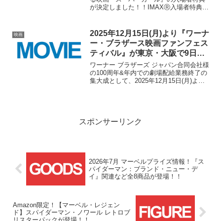
が決定しました！！IMAXⓇ入場者特典は
IMAXⓇビジュアルのA3ポスターが、そ
してその他上映フォーマット入場者特典
は原作コミック『スーパーガール：ウー
2025年12月15日(月)より『ワーナ
映画
マン・...
ー・ブラザース映画ファンフェス
ティバル』が東京・大阪で9日間
開催！『ダークナイト』特別上映
ワーナー ブラザーズ ジャパン合同会社様
も！！
の100周年&年内での劇場配給業務終了の
集大成として、2025年12月15日(月)より
東京と大阪の2会場にて『ワーナー・ブラ
ザース映画ファンフェスティバル』と題
した13タイトルの特別上映が行われま
す！...
スポンサーリンク
2026年7月 マーベルプライズ情報！『ス
パイダーマン：ブランド・ニュー・デ
イ』関連など全8商品が登場！！
Amazon限定！【マーベル・レジェン
ド】スパイダーマン・ノワール レトロブ
リスターパックが登場！！