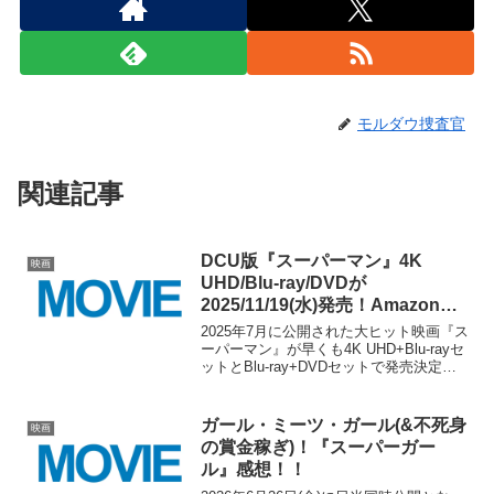
モルダウ捜査官
関連記事
DCU版『スーパーマン』4K
映画
UHD/Blu-ray/DVDが
2025/11/19(水)発売！Amazon限
定スチールブック版も登場！！
2025年7月に公開された大ヒット映画『ス
ーパーマン』が早くも4K UHD+Blu-rayセ
ットとBlu-ray+DVDセットで発売決定で
す！！発売日は11月19日(水)で、Amazon
限定版も登場します！！Amazon限定版で
はスチールブ...
ガール・ミーツ・ガール(&不死身
映画
の賞金稼ぎ)！『スーパーガー
ル』感想！！