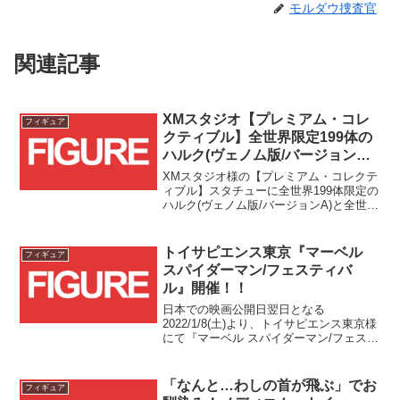
モルダウ捜査官
関連記事
XMスタジオ【プレミアム・コレ
フィギュア
クティブル】全世界限定199体の
ハルク(ヴェノム版/バージョンA)
と全世界限定299体のハルク(ヴェ
XMスタジオ様の【プレミアム・コレクテ
ノム版/バージョンB)がトイサピ
ィブル】スタチューに全世界199体限定の
ハルク(ヴェノム版/バージョンA)と全世界
エンス限定で予約受付中！！
299体限定のハルク(ヴェノム版/バージョ
ンB)が登場です！国内ではトイサピエン
ス様限定での流通となっています！！
トイサピエンス東京『マーベル
フィギュア
スパイダーマン/フェスティバ
ル』開催！！
日本での映画公開日翌日となる
2022/1/8(土)より、トイサピエンス東京様
にて『マーベル スパイダーマン/フェステ
ィバル』が開催される模様です。初日
1/8(土)から1/10(月・祝)の3日間は予約入
場日となるようで、現在、予約の受付が
「なんと…わしの首が飛ぶ」でお
フィギュア
行われておりますので、限定商品を確実