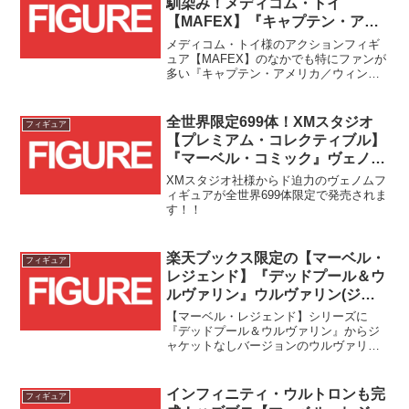
馴染み！メディコム・トイ
にゲットしたい方は予約しての入場が良
【MAFEX】『キャプテン・アメ
いかもしれません。
リカ／ウィンター・ソルジャー』
メディコム・トイ様のアクションフィギ
キャプテン・アメリカ(クラシッ
ュア【MAFEX】のなかでも特にファンが
多い『キャプテン・アメリカ／ウィンタ
クスーツ)の予約受付開始！！
ー・ソルジャー』シリーズから、新たに
キャプテン・アメリカ(クラシックスーツ)
が登場です！！
全世界限定699体！XMスタジオ
フィギュア
【プレミアム・コレクティブル】
『マーベル・コミック』ヴェノム
(アライズ)がトイサピエンス限定
XMスタジオ社様からド迫力のヴェノムフ
で予約受付中！！
ィギュアが全世界699体限定で発売されま
す！！
楽天ブックス限定の【マーベル・
フィギュア
レジェンド】『デッドプール＆ウ
ルヴァリン』ウルヴァリン(ジャ
ケットなし)が登場！！
【マーベル・レジェンド】シリーズに
『デッドプール＆ウルヴァリン』からジ
ャケットなしバージョンのウルヴァリン
が登場です！！ヒュー・ジャックマン氏
の鍛え上げられた肉体を再現したこちら
の商品は楽天ブックス限定となっており
インフィニティ・ウルトロンも完
フィギュア
ますのでお見逃しなく！！(...