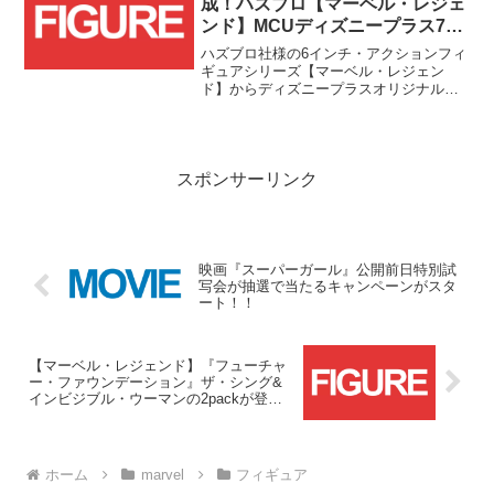
成！ハズブロ【マーベル・レジェ
ンド】MCUディズニープラス7体
セットがトイサピエンスにて予約
ハズブロ社様の6インチ・アクションフィ
受付中！！
ギュアシリーズ【マーベル・レジェン
ド】からディズニープラスオリジナルド
ラマシリーズのフィギュアが順次発売予
定となっていますが、そのなかでもビル
ド・ア・フィギュアパーツとして『ホワ
ット・イフ...?』に登場したインフィニテ
ィ・ウルトロンの各パーツが封入された7
スポンサーリンク
体のセットがトイサピエンス様にて予約
受付中です！！
映画『スーパーガール』公開前日特別試
写会が抽選で当たるキャンペーンがスタ
ート！！
【マーベル・レジェンド】『フューチャ
ー・ファウンデーション』ザ・シング&
インビジブル・ウーマンの2packが登
場！！
ホーム
marvel
フィギュア