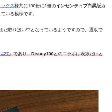
ミックス
様共に100冊に1冊の
インセンティブ白黒版カ
している模様です。
:00)ではまだ取り扱い中となっているようですので、通販で
 #2
7
』であり、
Disney100
とのコラボは表紙だけと