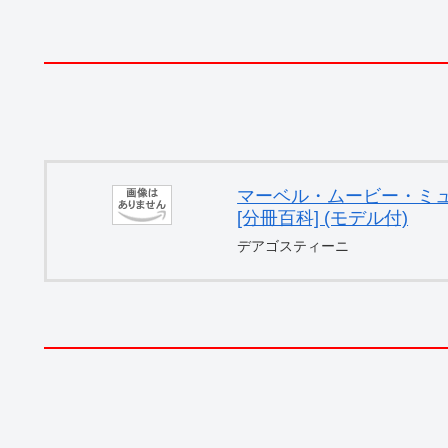
マーベル・ムービー・ミュー
[分冊百科] (モデル付)
デアゴスティーニ