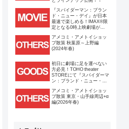
とラインナップ公開！！
『スパイダーマン：ブラン
ド・ニュー・デイ』が日本
最速で楽しめる！IMAX®限
定となる0時上映劇場が決
定！！
アメコミ・アメトイショッ
プ散策 秋葉原～上野編
(2024年春)
初日に劇場に足を運べない
方必見！TOHO theater
STOREにて『スパイダーマ
ン：ブランド・ニュー・デ
イ』劇場グッズ通販が
アメコミ・アメトイショッ
7/31(金)11時より開始！！
プ散策 東京・山手線周辺+α
編(2026年春)