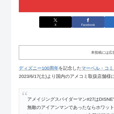
X
Facebook
本投稿には広
ディズニー100周年
を記念した
マーベル・コミ
2023/6/17(土)より国内のアメコミ取扱店
アメイジングスパイダーマン#27はDISN
無敵のアイアンマンであったならホワット