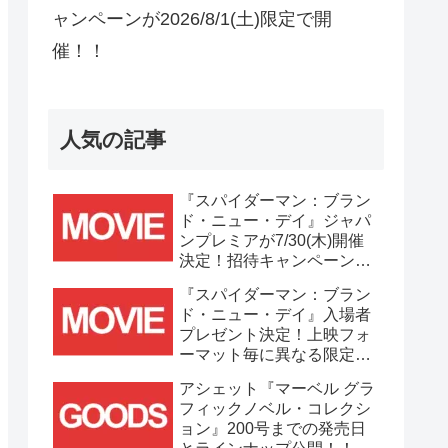
ャンペーンが2026/8/1(土)限定で開
催！！
人気の記事
『スパイダーマン：ブラン
ド・ニュー・デイ』ジャパ
ンプレミアが7/30(木)開催
決定！招待キャンペーンは
7/21(火)まで応募受付
『スパイダーマン：ブラン
中！！
ド・ニュー・デイ』入場者
プレゼント決定！上映フォ
ーマット毎に異なる限定ビ
ジュアルポスター(A3)が貰
アシェット『マーベル グラ
える！！
フィックノベル・コレクシ
ョン』200号までの発売日