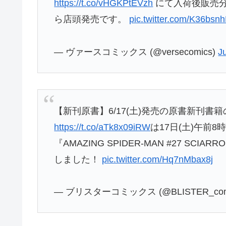
https://t.co/vHGKPtEVzh
にて入荷後販売
ら店頭発売です。
pic.twitter.com/K36bsnh
— ヴァースコミックス (@versecomics)
J
【新刊原書】6/17(土)発売の原書新刊書
https://t.co/aTk8x09iRW
は17日(土)午前
『AMAZING SPIDER-MAN #27 SCIARR
しました！
pic.twitter.com/Hq7nMbax8j
— ブリスターコミックス (@BLISTER_com